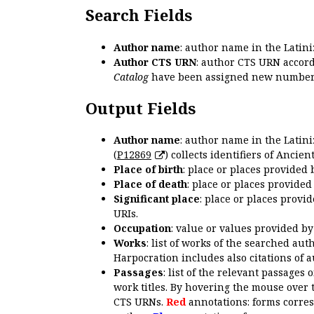
Search Fields
Author name
: author name in the Latin
Author CTS URN
: author CTS URN accord
Catalog
have been assigned new numbers
Output Fields
Author name
: author name in the Latin
(
P12869
) collects identifiers of Anci
Place of birth
: place or places provided
Place of death
: place or places provide
Significant place
: place or places provi
URIs.
Occupation
: value or values provided b
Works
: list of works of the searched a
Harpocration includes also citations of 
Passages
: list of the relevant passages 
work titles. By hovering the mouse over 
CTS URNs.
Red
annotations: forms corre