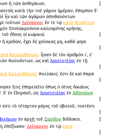
ένων ἢ τῶν ἀνθερίκων.
]
αυτοῖς κατὰ τὴν τοῦ γάμου ἡμέραν, ἔπεμπον δ'
ς δὲ ἦν καὶ τῶν ἀγάμων ἀποθανόντων
ερὶ τούτων
Δείναρχος
ἔν τε τῷ
κατὰ
Θεοδότου
ῦν μὲν Ἐννεακρούνου καλουμένης κρήνης,
 τοῦ ἔθους οἱ κωμικοί.
]
 ἢ κριθῶν, ἔχει δὲ χοίνικας μη, καθά φησι
]
κατὰ
Καλλισθένους
. ἦσαν δὲ τὸν ἀριθμὸν ιʹ, εʹ
ρα τῶν πωλούντων, ὡς καὶ
Ἀριστοτέλης
ἐν τῇ
]
ατὰ
Καλλισθένους
πολλάκις. ἔστι δὲ καὶ παρὰ
]
ήνησιν ἥτις ἐπεμελεῖτο ὅπως ὁ σῖτος δικαίως
ʹ δ' ἐν Πειραιεῖ, ὡς
Ἀριστοτέλης
ἐν
Ἀθηναίων
]
ν ἐστι τὸ τέταρτον μέρος τοῦ ὀβολοῦ, τουτέστι
]
Φιλήμων
ἐν ἀρχῇ τοῦ
Σαρδίου
διδάσκει.
]
μὴ ἐπεξίωσιν·
Δείναρχος
ἐν τῷ
κατὰ
]