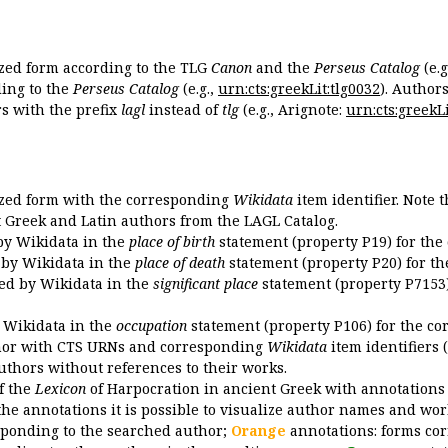
ized form according to the TLG
Canon
and the
Perseus Catalog
(e.g
ing to the
Perseus Catalog
(e.g.,
urn:cts:greekLit:tlg0032
). Author
 with the prefix
lagl
instead of
tlg
(e.g., Arignote:
urn:cts:greekLi
ized form with the corresponding
Wikidata
item identifier. Note 
ent Greek and Latin authors from the LAGL Catalog.
 by Wikidata in the
place of birth
statement (property P19) for the
d by Wikidata in the
place of death
statement (property P20) for th
ded by Wikidata in the
significant place
statement (property P7153)
y Wikidata in the
occupation
statement (property P106) for the co
uthor with CTS URNs and corresponding
Wikidata
item identifiers (
authors without references to their works.
of the
Lexicon
of Harpocration in ancient Greek with annotations
the annotations it is possible to visualize author names and wor
sponding to the searched author;
Orange
annotations: forms cor