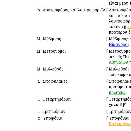
εἶναι μέρη
Λ
Λουτροφόρος καὶ λουτροφορεῖν
[
Λουτροφόρο
ἐπὶ ταῦτα 
λουτροφόρο
καὶ ἐν τῇ
κ
πρότερον δ
Μ
Μέδιμνος
[
Μέδιμνος:
Νίκανδρος
Μ
Μετρονόμοι
[
Μετρονόμοι
μὲν εἰς Πει
Ἀθηναίων
Μ
Μυλωθρός
[
Μυλωθρός: 
τοῖς κωμικ
Σ
Σιτοφύλακες
[
Σιτοφύλακ
πραθήσεται 
πολιτείᾳ
.
Τ
Τεταρτημόριον
[
Τεταρτημόρ
χαλκοῖ βʹ.
Τ
Τριτημόριον
[
Τριτημόριο
Υ
Ὑποφόνια
[
Ὑποφόνια: 
Καλλισθέν