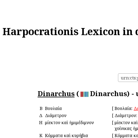
Harpocrationis Lexicon in 
urn:cts
Dinarchus
(
Dinarchus) - 
Β
Βουλαία
[
Βουλαία:
Δ
Δ
Διάμετρον
[
Διάμετρον:
Η
Ἡμίεκτον καὶ ἡμιμέδιμνον
[
Ἡμίεκτον κα
χοίνικας ἡμ
Κ
Κόμματα καὶ κυρήβια
[
Κόμματα κα