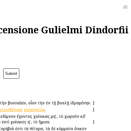
censione Gulielmi Dindorfii
ὴν βουλαίαν, οἷον τὴν ἐν τῇ βουλῇ ἱδρυμένην.
]
αλλισθένους
εἰσαγγελίᾳ
.
]
 μεδίμνου ἔχοντος χοίνικας μηʹ, τὸ χωροῦν κδʹ
ἐστὶ χοίνικες ηʹ, τὸ ἥμισυ.
]
 κυρήβιά ἐστι τὰ πίτυρα, τὰ δὲ κόμματα ἔοικεν