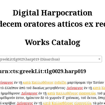
Digital Harpocration
decem oratores atticos ex re
Works Catalog
:greekLit:tlg0029.harp019 (Dinarchus)
urn:cts:greekLit:tlg0029.harp019
είναρχος
ἐν τῇ
κατὰ
Καλλισθένους
ἐνδείξει
μαρτύρομαι τὴν Ἑστίαν τ
 τὸ ἐλλεῖπον ἀπὸ τοῦ δικαίως μετρηθέντος·
Δείναρχος
ἐν τῇ
κατὰ
Κ
ὶ ἡμιμέδιμνον:
Δείναρχος
ἐν τῇ
κατὰ
Καλλισθένους
εἰσαγγελίᾳ
. τοῦ
ιμέδιμνόν ἐστιν, ἡμίεκτον δὲ τὸ χωροῦν δʹ χοίνικας, τοῦ ἕκτου, ὅπερ 
ὶ κυρήβια:
Δείναρχος
ἐν τῇ
κατὰ
Καλλισθένους
εἰσαγγελίᾳ
. τὰ μὲν