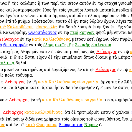
 τινὰ ἢ τῆς καλάμης ἢ τῶν περὶ τὸν σῖτον αὐτὸν ἐν τῷ στάχυϊ γινομ
ς καὶ λουτροφορεῖν: ἔθος ἦν τοῖς γαμοῦσι λουτρὰ μεταπέμπεσθαι ἑ
τὸν ἐγγύτατα γένους παῖδα ἄρρενα, καὶ οὗτοι ἐλουτροφόρουν. ἔθο
ν ἐπὶ τὸ μνῆμα ἐφίστασθαι· τοῦτο δὲ ἦν παῖς ὑδρίαν ἔχων. λέγει π
ατὰ
Καλλισθένους
εἰσαγγελίᾳ
. ὅτι δὲ τὰ λουτρὰ ἐκόμιζον ἐκ τῆς ν
ὲ Καλλιρρόης,
Φιλοστέφανος
ἐν τῷ
περὶ
κρηνῶν
φησί. μέμνηνται δὲ
Δείναρχος
ἐν τῷ
κατὰ
Καλλισθένους
. μέτρον ἐστὶ ξηρῶν, οἷον πυρῶν
ὁ
Θυατειρηνὸς
ἐν τοῖς
ἐξηγητικοῖς
τῆς
Ἀττικῆς
διαλέκτου
.
: ἀρχή τις Ἀθήνησίν ἐστιν ἡ τῶν μετρονόμων, ὡς
Δείναρχος
ἐν τῷ
ραιᾶ, εʹ δ' εἰς ἄστυ, εἶχον δὲ τὴν ἐπιμέλειαν ὅπως δίκαια ᾖ τὰ μέτ
πολιτείᾳ
δηλοῖ.
ὁ μυλῶνα κεκτημένος καὶ ἐργαζόμενος ἐν αὐτῷ·
Δείναρχος
ἐν τῷ
κ
οῖς πολὺ τοὔνομα.
ες:
Δείναρχος
ἐν τῇ
κατὰ
Καλλισθένους
εἰσαγγελίᾳ
. ἀρχή τις ἦν Ἀθ
καὶ τὰ ἄλφιτα καὶ οἱ ἄρτοι. ἦσαν δὲ τὸν ἀριθμὸν ιʹ, εʹ μὲν ἐν ἄστει, ε
ιον:
Δείναρχος
ἐν τῇ
κατὰ
Καλλισθένους
εἰσαγγελίᾳ
. τεταρτημόριό
ν:
Δείναρχος
κατὰ
Καλλισθένους
. ὅτι δὲ τριτημόριόν ἐστιν ϛʹ χαλκοῖ
τὰ ἐπὶ φόνῳ διδόμενα χρήματα τοῖς οἰκείοις τοῦ φονευθέντος, ἵνα 
ους
καὶ ἐν τῷ
κατὰ
Φορμισίου
,
Θεόφραστος
Νόμων
ιʹ.