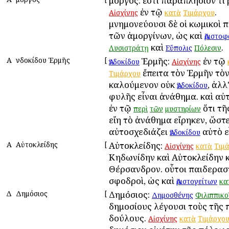
Ἀμοργός: ἔστι παραπλήσιόν τι
ἐν τῷ
.
Αἰσχίνης
κατὰ
Τιμάρχου
μνημονεύουσι δὲ οἱ κωμικοὶ 
τῶν ἀμοργίνων, ὡς καὶ
Ἀριστο
καὶ
.
Λυσιστράτῃ
Εὔπολις
Πόλεσιν
Α
Ἀνδοκίδου Ἑρμῆς
[
Ἑρμῆς:
ἐν τῷ
Ἀνδοκίδου
Αἰσχίνης
ἔπειτα τὸν Ἑρμῆν τὸ
Τιμάρχου
καλούμενον οὐκ
, ἀλλ
Ἀνδοκίδου
φυλῆς εἶναι ἀνάθημα. καὶ αὐ
ἐν τῷ
ὅτι τῆ
περὶ
τῶν
μυστηρίων
εἴη τὸ ἀνάθημα εἴρηκεν, ὥστ
αὐτοσχεδιάζει
αὐτὸ ε
Ἀνδοκίδου
Α
Αὐτοκλείδης
[
Αὐτοκλείδης:
Αἰσχίνης
κατὰ
Τιμ
Κηδωνίδην καὶ Αὐτοκλείδην 
Θέρσανδρον. οὗτοι παιδερασ
σφοδροὶ, ὡς καὶ
Ἀριστογείτων
κα
Δ
Δημόσιος
[
Δημόσιος:
Δημοσθένης
Φιλιππικο
δημοσίους λέγουσι τοὺς τῆς
δούλους.
Αἰσχίνης
κατὰ
Τιμάρχο