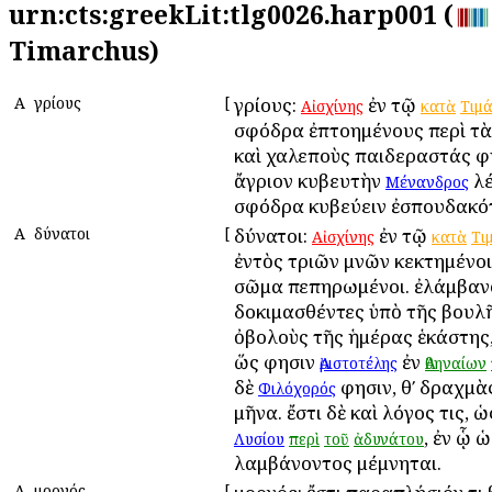
urn:cts:greekLit:tlg0026.harp001 (
Timarchus)
Α
Ἀγρίους
[
Ἀγρίους:
ἐν τῷ
Αἰσχίνης
κατὰ
Τιμ
σφόδρα ἐπτοημένους περὶ τὰ
καὶ χαλεποὺς παιδεραστάς φη
ἄγριον κυβευτὴν
λέ
Μένανδρος
σφόδρα κυβεύειν ἐσπουδακό
Α
Ἀδύνατοι
[
Ἀδύνατοι:
ἐν τῷ
Αἰσχίνης
κατὰ
Τι
ἐντὸς τριῶν μνῶν κεκτημένοι,
σῶμα πεπηρωμένοι. ἐλάμβανο
δοκιμασθέντες ὑπὸ τῆς βουλῆ
ὀβολοὺς τῆς ἡμέρας ἑκάστης,
ὥς φησιν
ἐν
Ἀριστοτέλης
Ἀθηναίων
δὲ
φησιν, θʹ δραχμὰ
Φιλόχορός
μῆνα. ἔστι δὲ καὶ λόγος τις, ὡ
, ἐν ᾧ 
Λυσίου
περὶ
τοῦ
ἀδυνάτου
λαμβάνοντος μέμνηται.
Α
Ἀμοργός
[