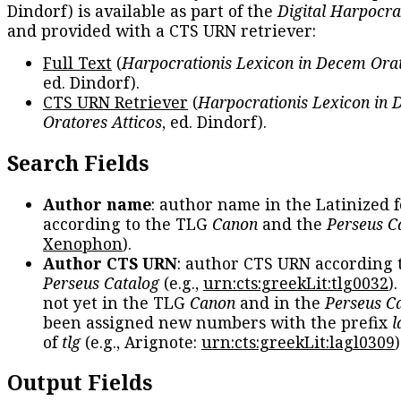
Dindorf) is available as part of the
Digital Harpocra
and provided with a CTS URN retriever:
Full Text
(
Harpocrationis Lexicon in Decem Orat
ed. Dindorf).
CTS URN Retriever
(
Harpocrationis Lexicon in
Oratores Atticos
, ed. Dindorf).
Search Fields
Author name
: author name in the Latinized 
according to the TLG
Canon
and the
Perseus C
Xenophon
).
Author CTS URN
: author CTS URN according 
Perseus Catalog
(e.g.,
urn:cts:greekLit:tlg0032
)
not yet in the TLG
Canon
and in the
Perseus C
been assigned new numbers with the prefix
l
of
tlg
(e.g., Arignote:
urn:cts:greekLit:lagl0309
)
Output Fields