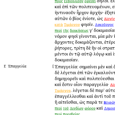
δηλοῖ. ἐ
πρὸς
Εὐβουλίδην
ἐφέσει
καὶ ἐπὶ τῶν πολιτευομένων, εἰ
ἡντιναοῦν ἦρχον ἀρχήν· ἐξητ
αὐτῶν ὁ βίος ἐνίοτε, ὡς
Αἰσχίν
φησίν.
κατὰ
Τιμάρχου
Λυκοῦργος
γʹ δοκιμασία
περὶ
τῆς
διοικήσεως
νόμον φησὶ γίνονται, μία μὲν ἣ
ἄρχοντες δοκιμάζονται, ἑτέρα
ῥήτορες, τρίτη δὲ ἣν οἱ στρατ
μέντοι ἐν τῷ αὐτῷ λόγῳ καὶ 
δοκιμασίαν.
Ε
Ἐπαγγελία
[
Ἐπαγγελία: σημαίνει μὲν καὶ 
δὲ λέγεται ἐπὶ τῶν ἐγκαλούντ
δημηγορεῖν καὶ πολιτεύεσθαι 
καὶ ἔστιν οἷον παραγγελία·
Αἰ
. λέγεται δὲ παρ' αὐτο
Τιμάρχου
ἐπαγγέλλεσθαι καὶ ἀντὶ τοῦ 
ἢ αἰτεῖσθαι, ὡς παρά τε
Ἀντιφῶ
καὶ
περὶ
τοῦ
Λινδίων
φόρου
Δημοσ
.
περὶ
πρεσβείας