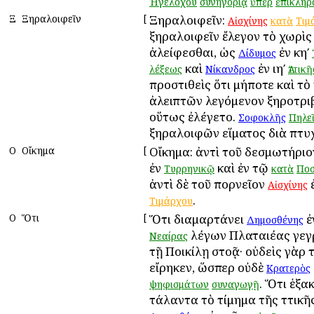
Ἡγελόχου
συνηγορίᾳ
ὑπὲρ
ἐπικλήρ
Ξ
Ξηραλοιφεῖν
[
Ξηραλοιφεῖν:
Αἰσχίνης
κατὰ
Τιμ
ξηραλοιφεῖν ἔλεγον τὸ χωρὶ
ἀλείφεσθαι, ὡς
ἐν κηʹ
Δίδυμος
καὶ
ἐν ιηʹ
λέξεως
Νίκανδρος
Ἀττικῆ
προστιθεὶς ὅτι μήποτε καὶ τὸ
ἀλειπτῶν λεγόμενον ξηροτρι
οὕτως ἐλέγετο.
Σοφοκλῆς
Πηλε
ξηραλοιφῶν εἵματος διὰ πτυ
Ο
Οἴκημα
[
Οἴκημα: ἀντὶ τοῦ δεσμωτήρι
ἐν
καὶ ἐν τῷ
Τυρρηνικῷ
κατὰ
Ποσ
ἀντὶ δὲ τοῦ πορνεῖον
Αἰσχίνης
.
Τιμάρχου
Ο
Ὅτι
[
Ὅτι διαμαρτάνει
ἐ
Δημοσθένης
λέγων Πλαταιέας γεγ
Νεαίρας
τῇ Ποικίλῃ στοᾷ· οὐδεὶς γὰρ 
εἴρηκεν, ὥσπερ οὐδὲ
Κρατερὸς
. Ὅτι ἑξα
ψηφισμάτων
συναγωγῇ
τάλαντα τὸ τίμημα τῆς Ἀττικῆς