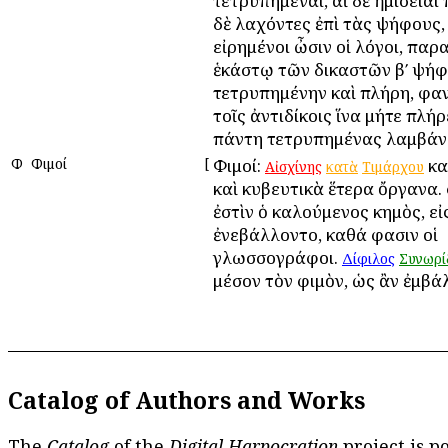
τετρυπημέναι, αἱ δὲ ἡμίσειαι 
δὲ λαχόντες ἐπὶ τὰς ψήφους,
εἰρημένοι ὦσιν οἱ λόγοι, παρ
ἑκάστῳ τῶν δικαστῶν βʹ ψήφ
τετρυπημένην καὶ πλήρη, φα
τοῖς ἀντιδίκοις ἵνα μήτε πλήρ
πάντη τετρυπημένας λαμβάν
Φ
Φιμοί
[
Φιμοί:
κα
Αἰσχίνης
κατὰ
Τιμάρχου
καὶ κυβευτικὰ ἕτερα ὄργανα. 
ἐστὶν ὁ καλούμενος κημὸς, εἰ
ἐνεβάλλοντο, καθά φασιν οἱ
γλωσσογράφοι.
Δίφιλος
Συνωρί
μέσον τὸν φιμὸν, ὡς ἂν ἐμβά
Catalog of Authors and Works
The
Catalog
of the
Digital Harpocration
project is p