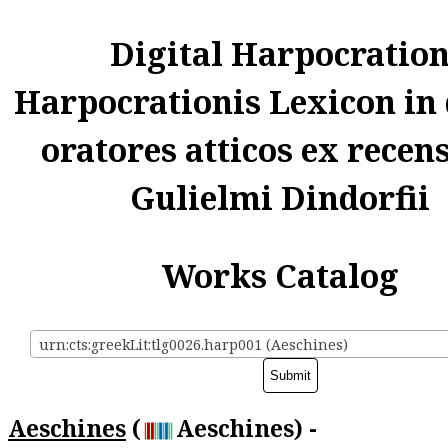
Digital Harpocratio
Harpocrationis Lexicon in
oratores atticos ex recen
Gulielmi Dindorfii
Works Catalog
urn:cts:greekLit:tlg0026.harp001 (Aeschines)
Aeschines
(
Aeschines) -