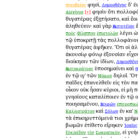
φησὶ,
δ' ἐ
πρεσβείας
Δημοσθένης
φησὶν ὅτι Ἀπολλοφ
Αἰσχίνου
[+]
θυγατέρας ἐξῃτήσατο, καὶ ἔο
ἀληθεύειν· καὶ γὰρ
ἔ
Ἀριστοτέλης
λέγει 
πρὸς
Φίλιππον
ἐπιστολῶν
τῷ ὑποκριτῇ τὰς Ἀπολλοφάνο
θυγατέρας ἀφῆκεν. Ὅτι οἱ ἁλ
ἀκουσίῳ φόνῳ ἐξουσίαν εἶχον
διοίκησιν τῶν ἰδίων,
Δημοσθέν
ὑποσημαίνει καὶ
Ἀριστοκράτους
Θ
ἐν τῷ ιγʹ τῶν
δηλοῖ. Ὅτι
Νόμων
παῖδες ἐπανελθεῖν εἰς τὸν π
οἶκον οὐκ ἦσαν κύριοι, εἰ μὴ 
γνησίους καταλίποιεν ἐν τῷ 
ποιησαμένου,
Ἀντιφῶν
ἐπιτροπικ
καὶ
ἐν καʹ
Καλλιστράτου
Σόλων
Ν
τὰ ἐπικηρυττόμενά τισι χρήμ
βωμῶν ἐτίθετο εἴρηκεν
Ἰσαῖος
, εἰ γνή
Εὐκλείδην
τὸν
Σωκρατικὸν