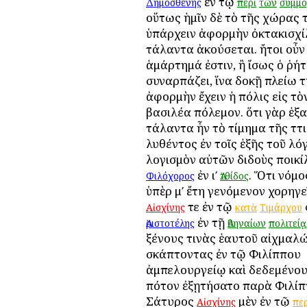
ἐν τῷ
Δημοσθένης
περὶ
τῶν
συμμο
οὕτως ἡμῖν δὲ τὸ τῆς χώρας 
ὑπάρχειν ἀφορμὴν ὀκτακισχί
τάλαντα ἀκούσεται. ἤτοι οὖν
ἁμάρτημά ἐστιν, ἢ ἴσως ὁ ῥή
συναρπάζει, ἵνα δοκῇ πλείω 
ἀφορμὴν ἔχειν ἡ πόλις εἰς τὸ
βασιλέα πόλεμον. ὅτι γὰρ ἑξα
τάλαντα ἦν τὸ τίμημα τῆς Ἀττι
λυθέντος ἐν τοῖς ἑξῆς τοῦ λό
λογισμὸν αὐτῶν διδοὺς ποικί
ἐν ιʹ
. Ὅτι νόμο
Φιλόχορος
Ἀτθίδος
ὑπὲρ μʹ ἔτη γενόμενον χορηγε
τε ἐν τῷ
Αἰσχίνης
κατὰ
Τιμάρχου
ἐν τῇ
Ἀριστοτέλης
Ἀθηναίων
πολιτείᾳ
ξένους τινὰς ἑαυτοῦ αἰχμαλ
σκάπτοντας ἐν τῷ Φιλίππου
ἀμπελουργείῳ καὶ δεδεμένο
πότον ἐξῃτήσατο παρὰ Φιλί
Σάτυρος
μὲν ἐν τῷ
Αἰσχίνης
περ