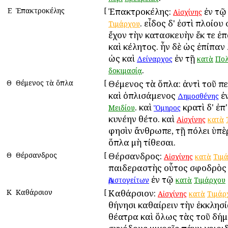
Ε
Ἐπακτροκέλης
[
Ἐπακτροκέλης:
ἐν τ
Αἰσχίνης
. εἶδος δ' ἐστὶ πλοίο
Τιμάρχου
ἔχον τὴν κατασκευὴν ἔκ τε ἐ
καὶ κέλητος. ἦν δὲ ὡς ἐπίπαν
ὡς καὶ
ἐν τῇ
Δείναρχος
κατὰ
Πολ
.
δοκιμασίᾳ
Θ
Θέμενος τὰ ὅπλα
[
Θέμενος τὰ ὅπλα: ἀντὶ τοῦ π
καὶ ὁπλισάμενος
ἐ
Δημοσθένης
. καὶ
κρατὶ δ' ἐπ
Μειδίου
Ὅμηρος
κυνέην θέτο. καὶ
Αἰσχίνης
κατὰ
φησὶν ἄνθρωπε, τῇ πόλει ὑπὲ
ὅπλα μὴ τίθεσαι.
Θ
Θέρσανδρος
[
Θέρσανδρος:
Αἰσχίνης
κατὰ
Τιμ
παιδεραστὴς οὗτος σφοδρὸς 
ἐν τῷ
Ἀριστογείτων
κατὰ
Τιμάρχου
Κ
Καθάρσιον
[
Καθάρσιον:
Αἰσχίνης
κατὰ
Τιμάρ
Ἀθήνησι καθαίρειν τὴν ἐκκλησί
θέατρα καὶ ὅλως τὰς τοῦ δή