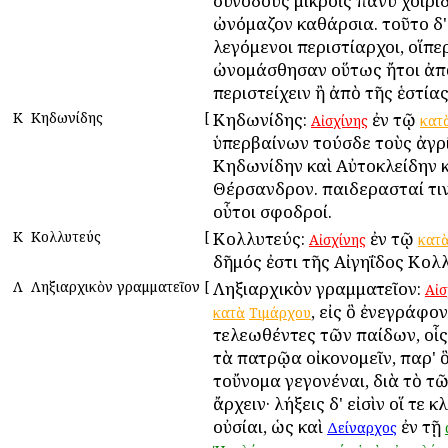
συνόδους μικροῖς πάνυ χοιριδ
ὠνόμαζον καθάρσια. τοῦτο δ'
λεγόμενοι περιστίαρχοι, οἵπε
ὠνομάσθησαν οὕτως ἤτοι ἀπ
περιστείχειν ἢ ἀπὸ τῆς ἑστίας
Κ
Κηδωνίδης
[
Κηδωνίδης:
ἐν τῷ
Αἰσχίνης
κατ
ὑπερβαίνων τούσδε τοὺς ἀγρ
Κηδωνίδην καὶ Αὐτοκλείδην 
Θέρσανδρον. παιδερασταί τι
οὗτοι σφοδροί.
Κ
Κολλυτεύς
[
Κολλυτεύς:
ἐν τῷ
Αἰσχίνης
κατ
δῆμός ἐστι τῆς Αἰγηΐδος Κολ
Λ
Ληξιαρχικὸν γραμματεῖον
[
Ληξιαρχικὸν γραμματεῖον:
Αἰσ
, εἰς ὃ ἐνεγράφον
κατὰ
Τιμάρχου
τελεωθέντες τῶν παίδων, οἷς
τὰ πατρῷα οἰκονομεῖν, παρ' ὃ
τοὔνομα γεγονέναι, διὰ τὸ τ
ἄρχειν· λήξεις δ' εἰσὶν οἵ τε κ
οὐσίαι, ὡς καὶ
ἐν τῇ
Δείναρχος