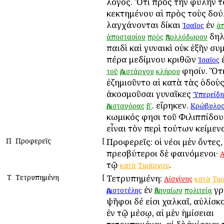
λόγος. Ὅτι πρὸς τὴν φυλὴν τ
κεκτημένου αἱ πρὸς τοὺς δο
λαγχάνονται δίκαι
ἐν
Ἰσαῖος
ἀ
δηλ
ἀποστασίου
πρὸς
Ἀπολλόδωρον
παιδὶ καὶ γυναικὶ οὐκ ἐξῆν σ
πέρα μεδίμνου κριθῶν
Ἰσαῖος
φησίν. Ὅτι
τοῦ
Ἀριστάρχου
κλήρου
ἐζημιοῦντο αἱ κατὰ τὰς ὁδοὺ
ἀκοσμοῦσαι γυναῖκες
Ὑπερείδη
. εἴρηκεν.
Ἀρισταγόρας
βʹ
Κρώβυλο
κωμικός φησι τοῦ Φιλιππίδου
εἶναι τὸν περὶ τούτων κείμεν
Π
Προφερεῖς
[
Προφερεῖς: οἱ νέοι μὲν ὄντες,
πρεσβύτεροι δὲ φαινόμενοι·
Α
τῷ
.
κατὰ
Τιμάρχου
Τ
Τετρυπημένη
[
Τετρυπημένη:
Αἰσχίνης
κατὰ
Τι
ἐν
γρ
Ἀριστοτέλης
Ἀθηναίων
πολιτείᾳ
ψῆφοι δέ εἰσι χαλκαῖ, αὐλίσκ
ἐν τῷ μέσῳ, αἱ μὲν ἡμίσειαι