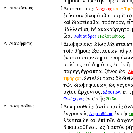
δημόσιον οἰκέτην τῆς πόλεως
Δ
Διασείστους
[
Διασείστους:
Αἰσχίνης
κατὰ
Τιμ
ἐοίκασιν ὠνομάσθαι παρὰ τὸ 
καὶ διασείεσθαι πρότερον, εἶ
βάλλεσθαι, ἵν' ἀκακούργητοι
ὦσι·
.
Μένανδρος
Πωλουμένοις
Δ
Διαψήφισις
[
Διαψήφισις: ἰδίως λέγεται ἐπ
τοῖς δήμοις ἐξετάσεων, αἳ γίγ
ἑκάστου τῶν δημοτευομένων, 
πολίτης καὶ δημότης ἐστὶν ἢ
παρεγγέγραπται ξένος ὤν·
Αἰ
. ἐντελέστατα δὲ διεί
Τιμάρχου
τῶν διαψηφίσεων, ὡς γεγόνα
Ἀρχίου ἄρχοντος,
ἐν τ
Ἀνδροτίων
ἐν ϛʹ τῆς
.
Φιλόχορος
Ἀτθίδος
Δ
Δοκιμασθείς
[
Δοκιμασθείς: ἀντὶ τοῦ εἰς ἄν
ἐγγραφείς
ἐν τῷ
Δημοσθένης
κ
λέγεται δὲ καὶ ἐπὶ τῶν ἀρχό
δοκιμασθῆναι, ὡς ὁ αὐτὸς ῥή