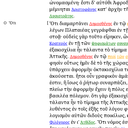
ὠνομασμένη· ἔστι δ' αὐτόθι Ἀφροδ
μέμνηται
κατ' ἀρχὴν τ
Ἀριστοφάνης
.
Λυσιστράτης
Ο
Ὅτι
[
Ὅτι διαμαρτάνει
ἐν τῷ
Δημοσθένης
λέγων Πλαταιέας γεγράφθαι ἐν τῇ
στοᾷ· οὐδεὶς γὰρ τοῦτο εἴρηκεν, 
ἐν τῇ τῶν
Κρατερὸς
ψηφισμάτων
συνα
ἑξακισχίλια ἦν τάλαντα τὸ τίμημα
Ἀττικῆς.
ἐν τῷ
Δημοσθένης
περὶ
τῶν
σ
φησὶν οὕτως ἡμῖν δὲ τὸ τῆς χώρας
ὑπάρχειν ἀφορμὴν ὀκτακισχίλια 
ἀκούσεται. ἤτοι οὖν γραφικὸν ἁμ
ἐστιν, ἢ ἴσως ὁ ῥήτωρ συναρπάζει,
πλείω τὴν ἀφορμὴν ἔχειν ἡ πόλις ε
βασιλέα πόλεμον. ὅτι γὰρ ἑξακισχί
τάλαντα ἦν τὸ τίμημα τῆς Ἀττικῆς
λυθέντος ἐν τοῖς ἑξῆς τοῦ λόγου φ
λογισμὸν αὐτῶν διδοὺς ποικίλως, 
ἐν ιʹ
. Ὅτι νόμος ἐσ
Φιλόχορος
Ἀτθίδος