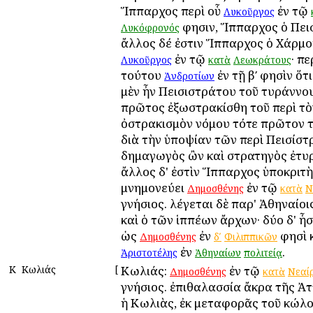
Ἵππαρχος περὶ οὗ
ἐν τῷ
Λυκοῦργος
φησιν, Ἵππαρχος ὁ Πει
Λυκόφρονός
ἄλλος δέ ἐστιν Ἵππαρχος ὁ Χάρμο
ἐν τῷ
· πε
Λυκοῦργος
κατὰ
Λεωκράτους
τούτου
ἐν τῇ βʹ φησὶν ὅτ
Ἀνδροτίων
μὲν ἦν Πεισιστράτου τοῦ τυράννου
πρῶτος ἐξωστρακίσθη τοῦ περὶ τὸ
ὀστρακισμὸν νόμου τότε πρῶτον 
διὰ τὴν ὑποψίαν τῶν περὶ Πεισίστρ
δημαγωγὸς ὢν καὶ στρατηγὸς ἐτυ
ἄλλος δ' ἐστὶν Ἵππαρχος ὑποκριτὴ
μνημονεύει
ἐν τῷ
Δημοσθένης
κατὰ
Ν
γνήσιος. λέγεται δὲ παρ' Ἀθηναίο
καὶ ὁ τῶν ἱππέων ἄρχων· δύο δ' ἦσ
ὡς
ἐν
φησὶ 
Δημοσθένης
δʹ
Φιλιππικῶν
ἐν
.
Ἀριστοτέλης
Ἀθηναίων
πολιτείᾳ
Κ
Κωλιάς
[
Κωλιάς:
ἐν τῷ
Δημοσθένης
κατὰ
Νεαί
γνήσιος. ἐπιθαλασσία ἄκρα τῆς Ἀτ
ἡ Κωλιὰς, ἐκ μεταφορᾶς τοῦ κώλ