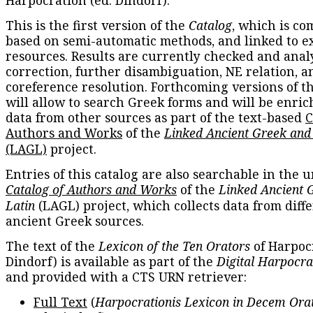
Harpocration (ed. Dindorf).
This is the first version of the
Catalog
, which is co
based on semi-automatic methods, and linked to e
resources. Results are currently checked and anal
correction, further disambiguation, NE relation, a
coreference resolution. Forthcoming versions of t
will allow to search Greek forms and will be enri
data from other sources as part of the text-based
C
Authors and Works
of the
Linked Ancient Greek and
(LAGL)
project.
Entries of this catalog are also searchable in the u
Catalog of Authors and Works
of the
Linked Ancient 
Latin
(LAGL) project, which collects data from diff
ancient Greek sources.
The text of the
Lexicon of the Ten Orators
of Harpocr
Dindorf) is available as part of the
Digital Harpocra
and provided with a CTS URN retriever:
Full Text
(
Harpocrationis Lexicon in Decem Orat