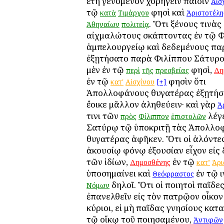
ἔτη γενόμενον χορηγεῖν παισὶν
Αἰσ
τῷ
φησὶ καὶ
κατὰ
Τιμάρχου
Ἀριστοτέλη
. Ὅτι ξένους τινὰς
Ἀθηναίων
πολιτείᾳ
αἰχμαλώτους σκάπτοντας ἐν τῷ Φ
ἀμπελουργείῳ καὶ δεδεμένους πα
ἐξῃτήσατο παρὰ Φιλίππου Σάτυρ
μὲν ἐν τῷ
φησὶ,
περὶ
τῆς
πρεσβείας
Δη
ἐν τῷ
φησὶν ὅτι
κατ'
Αἰσχίνου
[+]
Ἀπολλοφάνους θυγατέρας ἐξῃτήσα
ἔοικε μᾶλλον ἀληθεύειν· καὶ γὰρ
Ἀ
τινι τῶν
λέγ
πρὸς
Φίλιππον
ἐπιστολῶν
Σατύρῳ τῷ ὑποκριτῇ τὰς Ἀπολλο
θυγατέρας ἀφῆκεν. Ὅτι οἱ ἁλόντες
ἀκουσίῳ φόνῳ ἐξουσίαν εἶχον εἰς 
τῶν ἰδίων,
ἐν τῷ
Δημοσθένης
κατ’
Ἀρι
ὑποσημαίνει καὶ
ἐν τῷ ι
Θεόφραστος
δηλοῖ. Ὅτι οἱ ποιητοὶ παῖδε
Νόμων
ἐπανελθεῖν εἰς τὸν πατρῷον οἶκον
κύριοι, εἰ μὴ παῖδας γνησίους κατα
τῷ οἴκῳ τοῦ ποιησαμένου,
Ἀντιφῶν