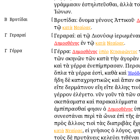
γράμμασιν ἐστηλιτεῦσθαι, ἀλλὰ το
Ἰώνων.
Β
Βρυτίδαι
[
Βρυτίδαι: ὄνομα γένους Ἀττικοῦ·
Δ
τῷ
.
κατὰ
Νεαίρας
Γ
Γεραραί
[
Γεραραί: αἱ τῷ Διονύσῳ ἱερωμέναι
ἐν τῷ
.
Δημοσθένης
κατὰ
Νεαίρας
Γ
Γέρρα
[
Γέρρα:
Δημοσθένης
ὑπὲρ
Κτησιφῶντος
τῶν σκηνῶν τῶν κατὰ τὴν ἀγορὰν 
καὶ τὰ γέρρα ἐνεπίμπρασαν. Περσι
ὅπλα τὰ γέρρα ἐστὶ, καθὰ καὶ
Ἡρόδ
ἤδη δὲ καταχρηστικῶς καὶ ἅπαν σ
εἴτε δερμάτινον εἴη εἴτε ἄλλης τιν
γέρρον ἐλέγετο. νῦν γοῦν τὰ τῶν 
σκεπάσματα καὶ παρακαλύμματα
ἐμπίπρασθαί φησιν ὁ
ὑπ
Δημοσθένης
συνεστάναι περὶ τὰ ὤνια ἐπὶ τῆς 
πρὸς ἄλλοις τισὶ τὰς διατριβὰς ἔχε
, εἰ γνήσιος ὁ λόγος, φ
κατὰ
Νεαίρας
τοὺς δὲ πρυτάνεις κελεύει τιθέναι