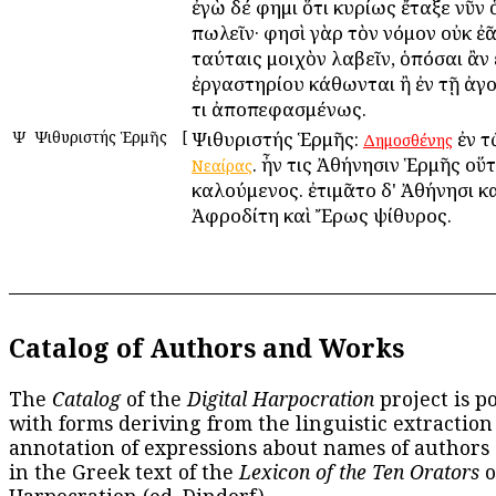
ἐγὼ δέ φημι ὅτι κυρίως ἔταξε νῦν
πωλεῖν· φησὶ γὰρ τὸν νόμον οὐκ ἐᾶ
ταύταις μοιχὸν λαβεῖν, ὁπόσαι ἂν 
ἐργαστηρίου κάθωνται ἢ ἐν τῇ ἀ
τι ἀποπεφασμένως.
Ψ
Ψιθυριστής Ἑρμῆς
[
Ψιθυριστής Ἑρμῆς:
ἐν 
Δημοσθένης
. ἦν τις Ἀθήνησιν Ἑρμῆς οὕ
Νεαίρας
καλούμενος. ἐτιμᾶτο δ' Ἀθήνησι κ
Ἀφροδίτη καὶ Ἔρως ψίθυρος.
Catalog of Authors and Works
The
Catalog
of the
Digital Harpocration
project is p
with forms deriving from the linguistic extraction
annotation of expressions about names of authors
in the Greek text of the
Lexicon of the Ten Orators
o