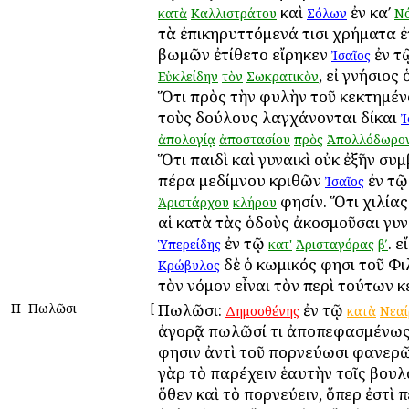
καὶ
ἐν καʹ
κατὰ
Καλλιστράτου
Σόλων
Ν
τὰ ἐπικηρυττόμενά τισι χρήματα ἐ
βωμῶν ἐτίθετο εἴρηκεν
ἐν τ
Ἰσαῖος
, εἰ γνήσιος 
Εὐκλείδην
τὸν
Σωκρατικὸν
Ὅτι πρὸς τὴν φυλὴν τοῦ κεκτημέν
τοὺς δούλους λαγχάνονται δίκαι
Ἰ
ἀπολογίᾳ
ἀποστασίου
πρὸς
Ἀπολλόδωρο
Ὅτι παιδὶ καὶ γυναικὶ οὐκ ἐξῆν συ
πέρα μεδίμνου κριθῶν
ἐν τ
Ἰσαῖος
φησίν. Ὅτι χιλίας
Ἀριστάρχου
κλήρου
αἱ κατὰ τὰς ὁδοὺς ἀκοσμοῦσαι γυν
ἐν τῷ
. ε
Ὑπερείδης
κατ'
Ἀρισταγόρας
βʹ
δὲ ὁ κωμικός φησι τοῦ Φι
Κρώβυλος
τὸν νόμον εἶναι τὸν περὶ τούτων κ
Π
Πωλῶσι
[
Πωλῶσι:
ἐν τῷ
Δημοσθένης
κατὰ
Νεαί
ἀγορᾷ πωλῶσί τι ἀποπεφασμένω
φησιν ἀντὶ τοῦ πορνεύωσι φανερῶ
γὰρ τὸ παρέχειν ἑαυτὴν τοῖς βουλ
ὅθεν καὶ τὸ πορνεύειν, ὅπερ ἐστὶ 