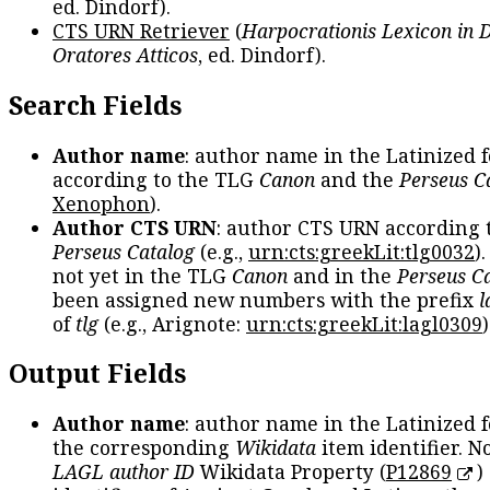
ed. Dindorf).
CTS URN Retriever
(
Harpocrationis Lexicon in
Oratores Atticos
, ed. Dindorf).
Search Fields
Author name
: author name in the Latinized 
according to the TLG
Canon
and the
Perseus C
Xenophon
).
Author CTS URN
: author CTS URN according 
Perseus Catalog
(e.g.,
urn:cts:greekLit:tlg0032
)
not yet in the TLG
Canon
and in the
Perseus C
been assigned new numbers with the prefix
l
of
tlg
(e.g., Arignote:
urn:cts:greekLit:lagl0309
)
Output Fields
Author name
: author name in the Latinized 
the corresponding
Wikidata
item identifier. N
LAGL author ID
Wikidata Property (
P12869
)