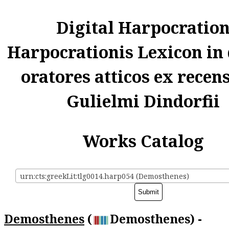
Digital Harpocratio
Harpocrationis Lexicon in
oratores atticos ex recen
Gulielmi Dindorfii
Works Catalog
urn:cts:greekLit:tlg0014.harp054 (Demosthenes)
Demosthenes
(
Demosthenes) -