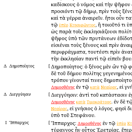
καδίσκους ὁ νόμος καὶ τὴν ψῆφον 
προσιόντι τῷ δήμῳ, πρὶν τοὺς ξένο
καὶ τὰ γέρρα ἀναιρεῖν. ἤτοι οὖν τα
τῷ
, ἢ τοιοῦτό τι 
ὑπὲρ
Κτησιφῶντος
ὡς παρὰ τοῖς ἐκκλησιάζουσι πολίτ
ψῆφος ὑπὸ τῶν πρυτάνεων ἐδίδοτ
εἰσιέναι τοὺς ξένους καὶ πρὶν ἀνα
περιφράγματα, τουτέστι πρὶν ἀν
τὴν ἐκκλησίαν παντὶ τῷ εἰπεῖν βο
Δ
Δημοποίητος
[
Δημοποίητος: ὁ ξένος μὲν ὢν τῷ φ
δὲ τοῦ δήμου πολίτης γεγενημένος
τρόπον γίνονταί τινες δημοποίητ
ἐν τῷ
, εἰ γν
Δημοσθένης
κατὰ
Νεαίρας
Δ
Διεγγύησιν
[
Διεγγύησιν: ἀντὶ τοῦ κατάστασιν 
. ἐν δὲ 
Δημοσθένης
κατὰ
Τιμοκράτους
, εἰ γνήσιος ὁ λόγος, φησὶ 
Νεαίρας
ὑπὸ τοῦ Στεφάνου.
Ι
Ἵππαρχος
[
Ἵππαρχος:
ἐν τῷ
Δημοσθένης
ὑπὲρ
Κτ
τύραννος ἦν οὗτος Ἐρετρίας. ἕτερο