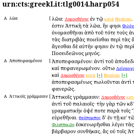
urn:cts:greekLit:tlg0014.harp054
Α
Ἁλῶα
[
Ἁλῶα:
ἐν τῷ
.
Δημοσθένης
κατὰ
Νεαίρας
ἐστιν Ἀττικὴ τὰ Ἁλῶα, ἥν φησι
Φιλόχ
ὀνομασθῆναι ἀπὸ τοῦ τότε τοὺς 
τὰς διατριβὰς ποιεῖσθαι περὶ τὰς 
ἄγεσθαι δὲ αὐτήν φησιν ἐν τῷ περ
Ποσειδεῶνος μηνός.
Α
Ἀποπεφασμένον
[
Ἀποπεφασμένον: ἀντὶ τοῦ ἀποδεδ
καὶ πεφανερωμένον. οὕτω
Δείναρχ
καὶ
Δημοσθένης
κατὰ
[+]
Νεαίρας
[+]
ἀποπεφασμένως πωλοῦνται ἀντὶ 
φανερῶς.
Α
Ἀττικοῖς γράμμασιν
[
Ἀττικοῖς γράμμασιν:
Δημοσθένης
κατ
ἀντὶ τοῦ παλαιοῖς· τὴν γὰρ τῶν κδ
γραμματικὴν ὀψέ ποτε παρὰ τοῖς 
εὑρεθῆναι.
δ' ἐν τῇ κεʹ τ
Θεόπομπος
ἐσκευωρῆσθαι λέγει τὰς
Φιλιππικῶν
βάρβαρον συνθήκας, ἃς οὐ τοῖς Ἀτ