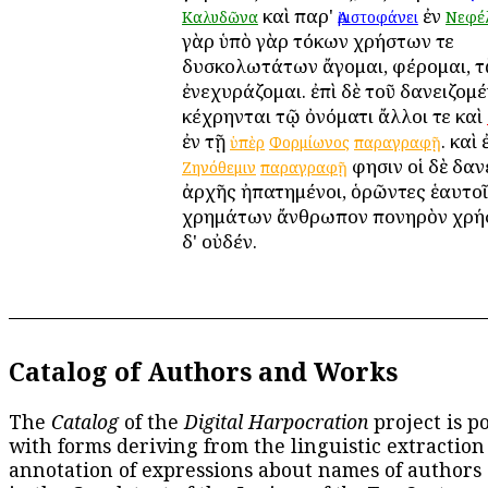
καὶ παρ'
ἐν
Καλυδῶνα
Ἀριστοφάνει
Νεφέ
γὰρ ὑπὸ γὰρ τόκων χρήστων τε
δυσκολωτάτων ἄγομαι, φέρομαι, τ
ἐνεχυράζομαι. ἐπὶ δὲ τοῦ δανειζομ
κέχρηνται τῷ ὀνόματι ἄλλοι τε καὶ
ἐν τῇ
. καὶ
ὑπὲρ
Φορμίωνος
παραγραφῇ
φησιν οἱ δὲ δαν
Ζηνόθεμιν
παραγραφῇ
ἀρχῆς ἠπατημένοι, ὁρῶντες ἑαυτοῖ
χρημάτων ἄνθρωπον πονηρὸν χρήσ
δ' οὐδέν.
Catalog of Authors and Works
The
Catalog
of the
Digital Harpocration
project is p
with forms deriving from the linguistic extraction
annotation of expressions about names of authors