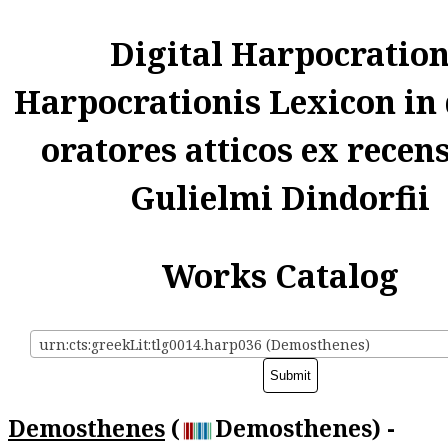
Digital Harpocratio
Harpocrationis Lexicon in
oratores atticos ex recen
Gulielmi Dindorfii
Works Catalog
urn:cts:greekLit:tlg0014.harp036 (Demosthenes)
Demosthenes
(
Demosthenes) -