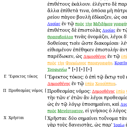
ἐπιθέτους ἐκάλουν. ἐλέγετο δὲ παρ'
ἄλλα ἐπίθετά τινα, ὁπόσα μὴ πάτρι
Ἀρείου πάγου βουλὴ ἐδίκαζεν, ὡς σ
ἐν τῷ
Λυσίας
πρὸς
τὴν
Μιξιδήμου
γραφή
ἐπιθέτους δὲ ἐπιστολὰς
ἐν 
Λυσίας
τινὰς ὀνομάζει, λέγοι δ
Θρασυβούλου
δοθείσας τισὶν ὥστε διακομίσαι· λέ
εἰθισμένον ἐπέθηκεν ἐπιστολήν ἀντ
παρέδωκεν, ὡς
ἐν τῷ
Δημοσθένης
ὑπ
.
πρὸς
τὴν
Φορμίωνος
παραγραφήν
Κρατῖ
* [+] [+] [+]
Τροφωνίῳ
Ε
Ἔφεκτος τόκος
[
Ἔφεκτος τόκος: ὁ ἐπὶ τῷ ἕκτῳ τοῦ
ἐν τῷ
.
Δημοσθένης
ὑπὲρ
Χρυσίππου
Π
Προθεσμίας νόμος
[
Προθεσμίας νόμος:
Δημοσθένης
ὑπὲρ
τὴν τῶν εʹ ἐτῶν ἂν λέγοι προθεσμί
ὡς ἐν τῷ λόγῳ ὑποσημαίνει, καὶ
Λυσ
, εἰ γνήσιος ὁ λόγος
πρὸς
Μενέστρατον
Χ
Χρῆσται
[
Χρῆσται: δύο σημαίνει τοὔνομα τἀν
γὰρ τοὺς δανειστὰς, ὡς παρ'
Ἰσαίῳ