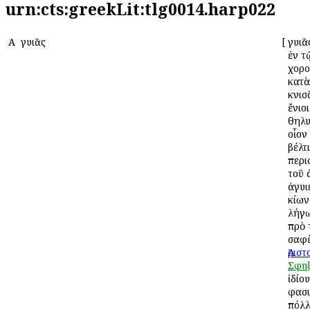
urn:cts:greekLit:tlg0014.harp022
Α
Ἀγυιᾶς
[
Ἀγυιᾶ
ἐν 
χορο
κατὰ
κνισ
ἔνιο
θηλυ
οἷον
βέλτ
περι
τοῦ 
ἀγυι
κίων
λήγω
πρὸ 
σαφὲ
Ἀρισ
Σφηξ
ἰδίου
φασι
Ἀπόλ