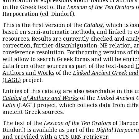
annotation of expressions about names of authors
in the Greek text of the
Lexicon of the Ten Orators
o
Harpocration (ed. Dindorf).
This is the first version of the
Catalog
, which is co
based on semi-automatic methods, and linked to e
resources. Results are currently checked and anal
correction, further disambiguation, NE relation, a
coreference resolution. Forthcoming versions of t
will allow to search Greek forms and will be enri
data from other sources as part of the text-based
C
Authors and Works
of the
Linked Ancient Greek and
(LAGL)
project.
Entries of this catalog are also searchable in the u
Catalog of Authors and Works
of the
Linked Ancient 
Latin
(LAGL) project, which collects data from diff
ancient Greek sources.
The text of the
Lexicon of the Ten Orators
of Harpocr
Dindorf) is available as part of the
Digital Harpocra
and provided with a CTS URN retriever: