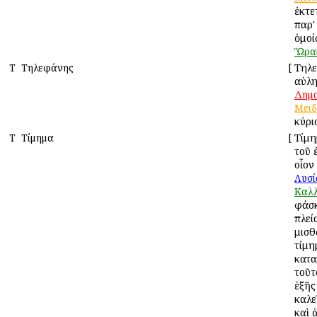
ἐκτε
παρ'
ὁμο
Ὥρα
Τ
Τηλεφάνης
[
Τηλε
αὐλη
Δημ
Μειδ
κύρι
Τ
Τίμημα
[
Τίμη
τοῦ 
οἷον
Λυσί
Καλλ
φάσ
πλεί
μισθ
τίμη
κατα
τοῦτο
ἑξῆς
καλεῖ
καὶ 