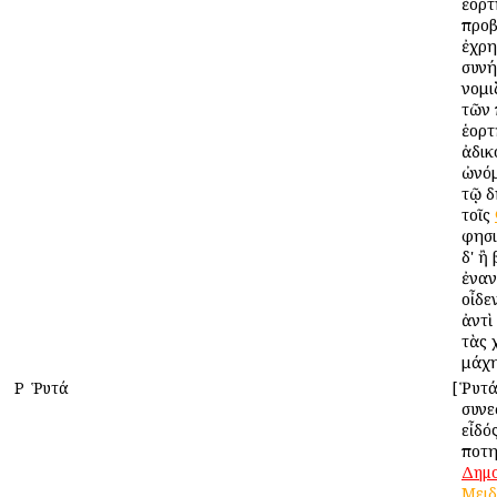
ἑορτ
προ
ἐχρη
συνή
νομι
τῶν 
ἑορτ
ἀδικ
ὠνόμ
τῷ δ
τοῖς
φησι
δ' ἢ
ἐναν
οἶδε
ἀντὶ
τὰς 
μάχη
Ρ
Ῥυτά
[
Ῥυτά
συνε
εἶδός
ποτη
Δημ
Μειδ