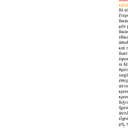
κατὰ
δὲ οἱ
ἕτερ
δικα
μὲν 
δικα
ἐδίκ
ἀποδ
καὶ 
διαι
ἐφεσ
οἱ δὲ
πρότ
λαχό
ἐπιτ
αὐτο
κριν
κριν
διῄτ
ἤρεσ
ἀντι
εἶχεν
μὴ, 