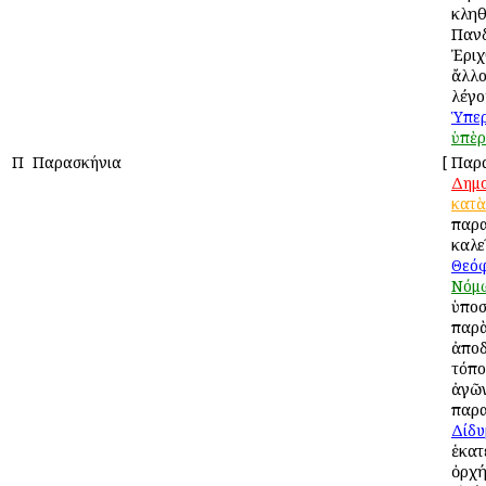
κληθ
Πανδ
Ἐριχ
ἄλλο
λέγο
Ὑπερ
ὑπὲρ
Π
Παρασκήνια
[
Παρα
Δημ
κατὰ
παρ
καλε
Θεό
Νόμ
ὑποσ
παρὰ
ἀποδ
τόπο
ἀγῶ
παρα
Δίδυ
ἑκατ
ὀρχή