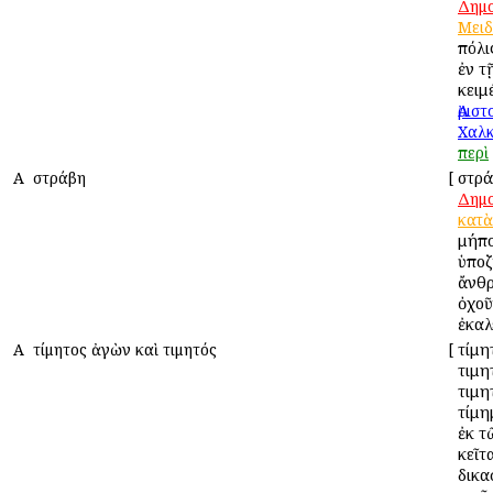
Δημ
Μειδ
πόλι
ἐν τ
κειμ
Ἀρισ
Χαλκ
περὶ
Α
Ἀστράβη
[
Ἀστρ
Δημ
κατὰ
μήπο
ὑποζ
ἄνθ
ὀχοῦ
ἐκαλ
Α
Ἀτίμητος ἀγὼν καὶ τιμητός
[
Ἀτίμ
τιμη
τιμη
τίμη
ἐκ τ
κεῖτ
δικα