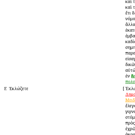
καὶ 
καὶ 
ἔτι δ
νόμο
ἄλλα
ἑκατ
ἐμβα
καδί
σημη
παρε
εἰσα
δικῶ
αὐτ
ἐν
Ἀ
πολι
Ε
Ἐκλώζετε
[
Ἐκλώ
Δημ
Μειδ
ἔλεγ
γιγν
στόμ
πρὸς
ἐχρῶ
ἀκρ