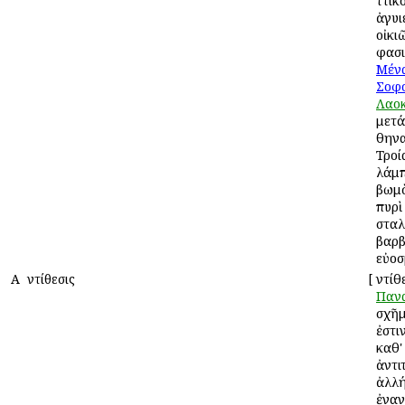
Ἀττικ
ἀγυι
οἰκι
φασ
Μέν
Σοφ
Λαο
μετά
Ἀθην
Τροί
λάμπ
βωμὸ
πυρὶ
σταλ
βαρ
εὐοσ
Α
Ἀντίθεσις
[
Ἀντίθ
Παν
σχῆμ
ἐστι
καθ'
ἀντι
ἀλλή
ἐναν