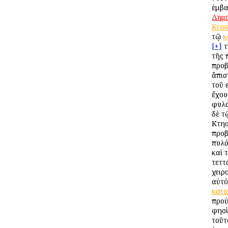
ἐμβα
Δημ
Κτησ
τῷ
κ
[+]
τ
τῆς 
προβ
ἄπισ
τοῦ 
ἔχου
φυλα
δὲ 
Κτησ
προβ
πυλά
καὶ 
τεττ
χειρ
αὐτό
κατὰ
προ
φησὶ
τοῦτ