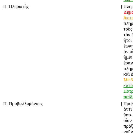
Π
Πληρωτής
[
Πληρ
Δημ
Ἀρισ
πληρ
τοὺς
τὸν 
ἤτοι
ἐωνη
ἂν ο
ἡμῖν
ἐραν
πλη
καὶ 
Μειδ
κατὰ
Πατρ
παί
Π
Προβαλλομένους
[
Προβ
ἀντὶ
ὑποτ
οἷον
πράξ
νοῦν