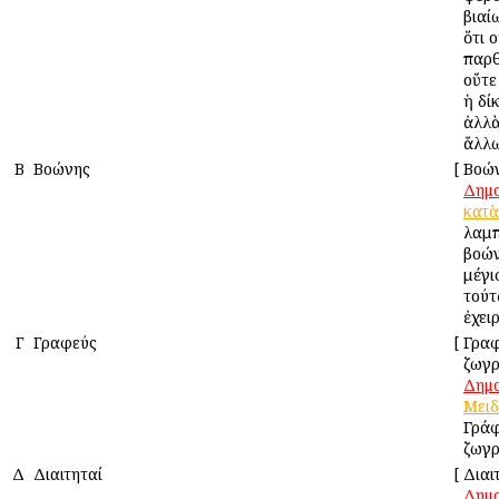
βιαί
ὅτι 
παρ
οὔτε
ἡ δί
ἀλλὰ
ἄλλω
Β
Βοώνης
[
Βοών
Δημ
κατὰ
λαμπ
βοών
μέγι
τού
ἐχει
Γ
Γραφεύς
[
Γραφ
ζωγ
Δημ
Μειδ
Γράφ
ζωγρ
Δ
Διαιτηταί
[
Διαι
Δημ