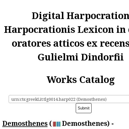
Digital Harpocratio
Harpocrationis Lexicon in
oratores atticos ex recen
Gulielmi Dindorfii
Works Catalog
urn:cts:greekLit:tlg0014.harp022 (Demosthenes)
Demosthenes
(
Demosthenes) -