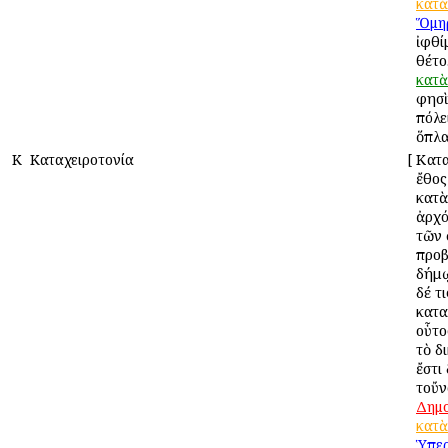
κατὰ
Ὅμη
ἰφθί
θέτο
κατὰ
φησὶ
πόλε
ὅπλα
Κ
Καταχειροτονία
[
Κατα
ἔθος
κατὰ
ἀρχό
τῶν
προβ
δήμῳ
δέ τι
κατα
οὗτο
τὸ δ
ἔστι
τοὔν
Δημο
κατὰ
Ὑπερ