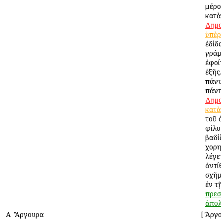
μέρο
κατὰ
Δημ
ὑπὲρ
ἐδίδ
γράμ
ἐφοί
ἑξῆς
πάντ
πάντ
Δημ
κατὰ
τοῦ 
φίλο
βαδί
χορη
λέγε
ἀντί
σχῆ
ἐν τ
πρεσ
ἀπολ
Α
Ἄργουρα
[
Ἄργο