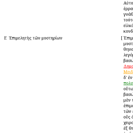
Αὐτο
ἐρρα
γνάθ
τούτ
εἱλκ
κονδ
Ε
Ἐπιμελητὴς τῶν μυστηρίων
[
Ἐπιμ
μυστ
Ἀθηνα
λεγό
βασι
Δημ
Μειδ
δ' ἐ
πολι
οὕτω
βασι
μὲν 
ἐπιμ
τῶν 
οὓς 
χειρο
ἐξ Ἀ