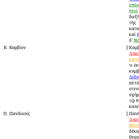
ὑπὲρ
περὶ
διεξ
τῆς
κατα
καὶ
δʹ
Ν
Κ
Κυμβίον
[
Κυμβ
Δημ
κατὰ
τι ἐ
κυμβ
Δίδυ
αὐτὸ
στεν
σχήμ
τῷ π
καλε
Π
Πανδιονίς
[
Πανδ
Δημ
Μειδ
δέκα
Ἀθηνα