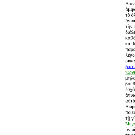
Διον
ἀμφο
τὸ ὁ
ἀγυι
τὴν 
διάλ
καθὰ
καὶ 
παρ
λέγο
συνα
Ἀρισ
Ὄρνι
μηλο
βουθ
ἐσχά
ἀγυι
αὐτὸ
Δωρι
ποιε
τῇ γ
Μεγ
ἂν ο