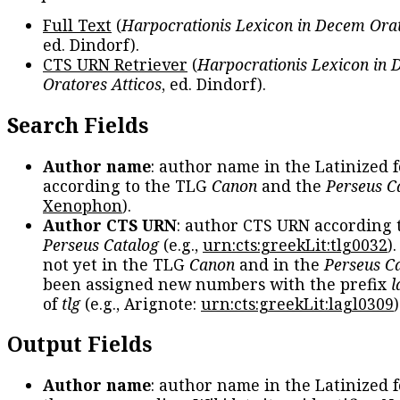
Full Text
(
Harpocrationis Lexicon in Decem Orat
ed. Dindorf).
CTS URN Retriever
(
Harpocrationis Lexicon in
Oratores Atticos
, ed. Dindorf).
Search Fields
Author name
: author name in the Latinized 
according to the TLG
Canon
and the
Perseus C
Xenophon
).
Author CTS URN
: author CTS URN according 
Perseus Catalog
(e.g.,
urn:cts:greekLit:tlg0032
)
not yet in the TLG
Canon
and in the
Perseus C
been assigned new numbers with the prefix
l
of
tlg
(e.g., Arignote:
urn:cts:greekLit:lagl0309
)
Output Fields
Author name
: author name in the Latinized 