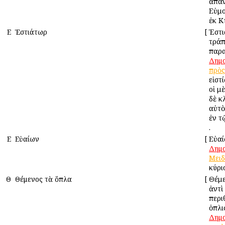
ἁπάν
Εὐμο
ἐκ Κ
Ε
Ἑστιάτωρ
[
Ἑστι
τράπ
παρα
Δημ
πρὸς
εἱστ
οἱ μ
δὲ κ
αὐτὸ
ἐν 
.
Ε
Εὐαίων
[
Εὐαί
Δημ
Μειδ
κύρι
Θ
Θέμενος τὰ ὅπλα
[
Θέμε
ἀντὶ
περι
ὁπλι
Δημ