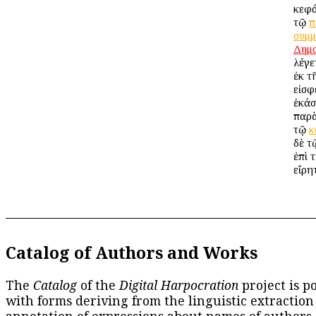
κεφά
τῷ
π
συμμ
Δημ
λέγε
ἐκ τ
εἰσφ
ἑκάσ
παρὰ
τῷ
κ
δὲ 
ἐπὶ 
εἴρητ
Catalog of Authors and Works
The
Catalog
of the
Digital Harpocration
project is p
with forms deriving from the linguistic extraction