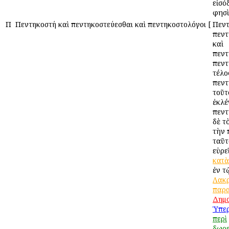
εἰσό
φησὶ
Π
Πεντηκοστή καὶ πεντηκοστεύεσθαι καὶ πεντηκοστολόγοι
[
Πεντ
πεντ
καὶ
πεντ
πεντ
τέλο
πεντ
τοῦτ
ἐκλέ
πεντ
δὲ τ
τὴν 
ταῦτ
εὑρε
κατὰ
ἐν 
Λακρ
παρ
Δημ
Ὑπερ
περὶ
δωρ