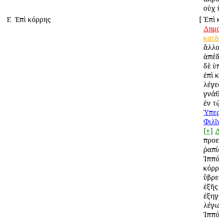
οὐχ 
Ε
Ἐπὶ κόρρης
[
Ἐπὶ 
Δημ
κατὰ
ἄλλο
ἀπέδ
δὲ ὑ
ἐπὶ 
λέγε
γνάθ
ἐν τ
Ὑπερ
Φιλῖ
[+]
προε
ῥαπί
Ἱππό
κόρρ
ὕβρε
ἑξῆς
ἐξηγ
λέγω
Ἱππό