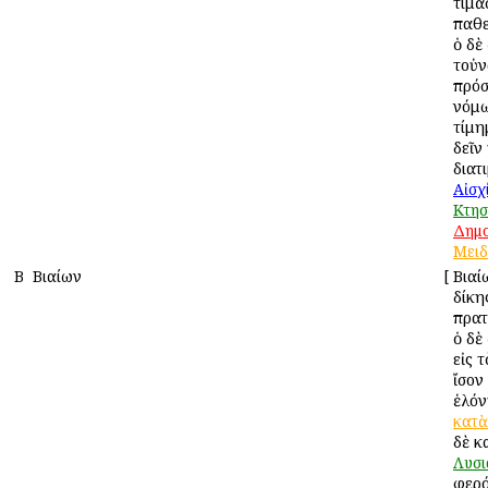
τιμᾶ
παθε
ὁ δὲ
τοὐν
πρόσ
νόμω
τίμη
δεῖν
διατ
Αἰσχ
Κτησ
Δημ
Μειδ
Β
Βιαίων
[
Βιαί
δίκη
πρατ
ὁ δὲ
εἰς 
ἴσον
ἑλόν
κατὰ
δὲ κα
Λυσι
φερό