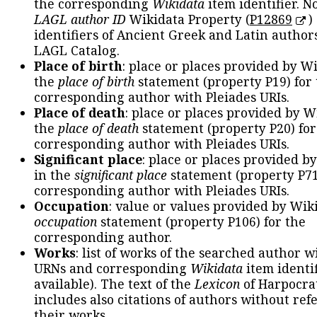
the corresponding
Wikidata
item identifier. N
LAGL author ID
Wikidata Property (
P12869
)
identifiers of Ancient Greek and Latin author
LAGL Catalog.
Place of birth
: place or places provided by W
the
place of birth
statement (property P19) for
corresponding author with Pleiades URIs.
Place of death
: place or places provided by W
the
place of death
statement (property P20) for
corresponding author with Pleiades URIs.
Significant place
: place or places provided b
in the
significant place
statement (property P71
corresponding author with Pleiades URIs.
Occupation
: value or values provided by Wik
occupation
statement (property P106) for the
corresponding author.
Works
: list of works of the searched author 
URNs and corresponding
Wikidata
item identif
available). The text of the
Lexicon
of Harpocra
includes also citations of authors without ref
their works.