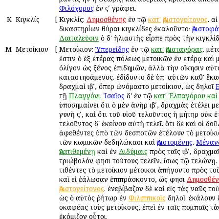
Φιλόχορος
ἐν ϛʹ γράφει.
Κ
Κιγκλίς
[
Κιγκλίς:
Δημοσθένης
ἐν τῷ
κατ'
Ἀριστογείτονος
. α
δικαστηρίων θύραι κιγκλίδες ἐκαλοῦντο·
Ἀριστοφ
Δαιταλεῦσιν
ὁ δ' ἡλιαστὴς εἷρπε πρὸς τὴν κιγκλίδ
Μ
Μετοίκιον
[
Μετοίκιον:
Ὑπερείδης
ἐν τῷ
κατ'
Ἀρισταγόρας
. μέτ
ἐστιν ὁ ἐξ ἑτέρας πόλεως μετοικῶν ἐν ἑτέρᾳ καὶ 
ὀλίγον ὡς ξένος ἐπιδημῶν, ἀλλὰ τὴν οἴκησιν αὐτ
καταστησάμενος. ἐδίδοντο δὲ ὑπ' αὐτῶν καθ' ἕκα
δραχμαὶ ιβʹ, ὅπερ ὠνόμαστο μετοίκιον, ὡς δηλοῖ
τῇ
Πλαγγόνι
.
Ἰσαῖος
δ' ἐν τῷ
κατ'
Ἐλπαγόρου
καὶ
ὑποσημαίνει ὅτι ὁ μὲν ἀνὴρ ιβʹ, δραχμὰς ἐτέλει με
γυνὴ ϛʹ, καὶ ὅτι τοῦ υἱοῦ τελοῦντος ἡ μήτηρ οὐκ ἐ
τελοῦντος δ' ἐκείνου αὐτὴ τελεῖ. ὅτι δὲ καὶ οἱ δοῦ
ἀφεθέντες ὑπὸ τῶν δεσποτῶν ἐτέλουν τὸ μετοίκι
τῶν κωμικῶν δεδηλώκασι καὶ
Ἀριστομένης
.
Μέναν
Ἀνατιθεμένῃ
καὶ ἐν
Διδύμαις
πρὸς ταῖς ιβʹ, δραχμα
τριώβολόν φησι τούτους τελεῖν, ἴσως τῷ τελώνῃ. 
τιθέντες τὸ μετοίκιον μέτοικοι ἀπήγοντο πρὸς το
καὶ εἰ ἑάλωσαν ἐπιπράσκοντο, ὥς φησι
Δημοσθέν
Ἀριστογείτονος
. ἐνεβίβαζον δὲ καὶ εἰς τὰς ναῦς το
ὡς ὁ αὐτὸς ῥήτωρ ἐν
Φιλιππικοῖς
δηλοῖ. ἐκάλουν 
σκαφέας τοὺς μετοίκους, ἐπεὶ ἐν ταῖς πομπαῖς τ
ἐκόμιζον οὗτοι.