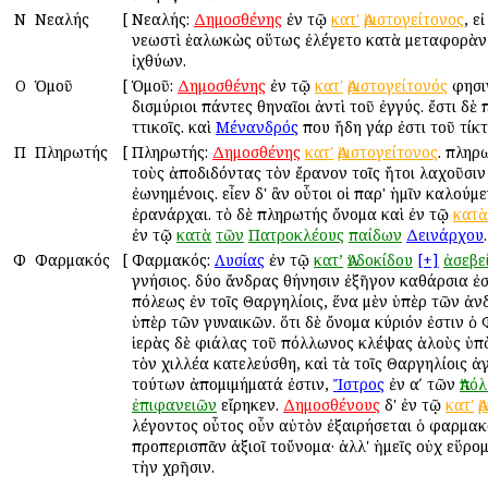
Ν
Νεαλής
[
Νεαλής:
Δημοσθένης
ἐν τῷ
κατ'
Ἀριστογείτονος
, ε
νεωστὶ ἑαλωκὼς οὕτως ἐλέγετο κατὰ μεταφορὰν
ἰχθύων.
Ο
Ὁμοῦ
[
Ὁμοῦ:
Δημοσθένης
ἐν τῷ
κατ'
Ἀριστογείτονός
φησιν
δισμύριοι πάντες Ἀθηναῖοι ἀντὶ τοῦ ἐγγύς. ἔστι δὲ
Ἀττικοῖς. καὶ
Μένανδρός
που ἤδη γάρ ἐστι τοῦ τίκτ
Π
Πληρωτής
[
Πληρωτής:
Δημοσθένης
κατ'
Ἀριστογείτονος
. πληρ
τοὺς ἀποδιδόντας τὸν ἔρανον τοῖς ἤτοι λαχοῦσιν
ἐωνημένοις. εἶεν δ' ἂν οὗτοι οἱ παρ' ἡμῖν καλούμε
ἐρανάρχαι. τὸ δὲ πληρωτής ὄνομα καὶ ἐν τῷ
κατὰ
ἐν τῷ
κατὰ
τῶν
Πατροκλέους
παίδων
Δεινάρχου
.
Φ
Φαρμακός
[
Φαρμακός:
Λυσίας
ἐν τῷ
κατ’
Ἀνδοκίδου
[+]
ἀσεβε
γνήσιος. δύο ἄνδρας Ἀθήνησιν ἐξῆγον καθάρσια ἐ
πόλεως ἐν τοῖς Θαργηλίοις, ἕνα μὲν ὑπὲρ τῶν ἀν
ὑπὲρ τῶν γυναικῶν. ὅτι δὲ ὄνομα κύριόν ἐστιν ὁ
ἱερὰς δὲ φιάλας τοῦ Ἀπόλλωνος κλέψας ἁλοὺς ὑπ
τὸν Ἀχιλλέα κατελεύσθη, καὶ τὰ τοῖς Θαργηλίοις 
τούτων ἀπομιμήματά ἐστιν,
Ἴστρος
ἐν αʹ τῶν
Ἀπό
ἐπιφανειῶν
εἴρηκεν.
Δημοσθένους
δ' ἐν τῷ
κατ'
Ἀ
λέγοντος οὗτος οὖν αὐτὸν ἐξαιρήσεται ὁ φαρμα
προπερισπᾶν ἀξιοῖ τοὔνομα· ἀλλ' ἡμεῖς οὐχ εὕρο
τὴν χρῆσιν.