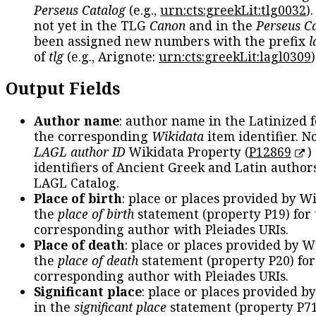
Perseus Catalog
(e.g.,
urn:cts:greekLit:tlg0032
)
not yet in the TLG
Canon
and in the
Perseus C
been assigned new numbers with the prefix
l
of
tlg
(e.g., Arignote:
urn:cts:greekLit:lagl0309
)
Output Fields
Author name
: author name in the Latinized 
the corresponding
Wikidata
item identifier. N
LAGL author ID
Wikidata Property (
P12869
)
identifiers of Ancient Greek and Latin author
LAGL Catalog.
Place of birth
: place or places provided by W
the
place of birth
statement (property P19) for
corresponding author with Pleiades URIs.
Place of death
: place or places provided by W
the
place of death
statement (property P20) for
corresponding author with Pleiades URIs.
Significant place
: place or places provided b
in the
significant place
statement (property P71