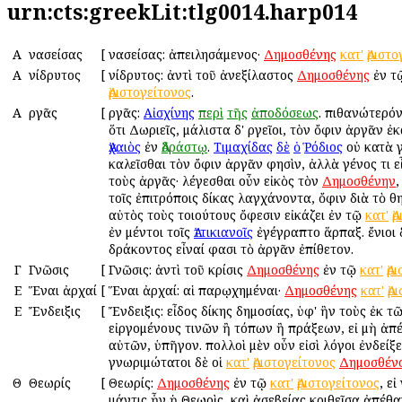
urn:cts:greekLit:tlg0014.harp014
Α
Ἀνασείσας
[
Ἀνασείσας: ἀπειλησάμενος·
Δημοσθένης
κατ'
Ἀριστ
Α
Ἀνίδρυτος
[
Ἀνίδρυτος: ἀντὶ τοῦ ἀνεξίλαστος
Δημοσθένης
ἐν τ
Ἀριστογείτονος
.
Α
Ἀργᾶς
[
Ἀργᾶς:
Αἰσχίνης
περὶ
τῆς
ἀποδόσεως
. πιθανώτερόν
ὅτι Δωριεῖς, μάλιστα δ' Ἀργεῖοι, τὸν ὄφιν ἀργᾶν ἐ
Ἀχαιὸς
ἐν
Ἀδράστῳ
.
Τιμαχίδας
δὲ
ὁ
Ῥόδιος
οὐ κατὰ 
καλεῖσθαι τὸν ὄφιν ἀργᾶν φησὶν, ἀλλὰ γένος τι 
τοὺς ἀργᾶς· λέγεσθαι οὖν εἰκὸς τὸν
Δημοσθένην
,
τοῖς ἐπιτρόποις δίκας λαγχάνοντα, ὄφιν διὰ τὸ θ
αὐτὸς τοὺς τοιούτους ὄφεσιν εἰκάζει ἐν τῷ
κατ'
Ἀ
ἐν μέντοι τοῖς
Ἀττικιανοῖς
ἐγέγραπτο ἅρπαξ. ἔνιοι 
δράκοντος εἶναί φασι τὸ ἀργᾶν ἐπίθετον.
Γ
Γνῶσις
[
Γνῶσις: ἀντὶ τοῦ κρίσις
Δημοσθένης
ἐν τῷ
κατ'
Ἀρ
Ε
Ἕναι ἀρχαί
[
Ἕναι ἀρχαί: αἱ παρῳχημέναι·
Δημοσθένης
κατ'
Ἀρ
Ε
Ἔνδειξις
[
Ἔνδειξις: εἶδος δίκης δημοσίας, ὑφ' ἣν τοὺς ἐκ 
εἰργομένους τινῶν ἢ τόπων ἢ πράξεων, εἰ μὴ ἀπ
αὐτῶν, ὑπῆγον. πολλοὶ μὲν οὖν εἰσὶ λόγοι ἐνδείξ
γνωριμώτατοι δὲ οἱ
κατ'
Ἀριστογείτονος
Δημοσθέν
Θ
Θεωρίς
[
Θεωρίς:
Δημοσθένης
ἐν τῷ
κατ'
Ἀριστογείτονος
, εἰ
μάντις ἦν ἡ Θεωρὶς, καὶ ἀσεβείας κριθεῖσα ἀπέθα