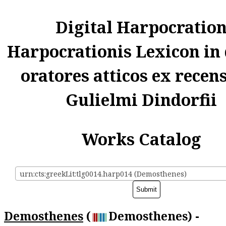
Digital Harpocratio
Harpocrationis Lexicon in
oratores atticos ex recen
Gulielmi Dindorfii
Works Catalog
urn:cts:greekLit:tlg0014.harp014 (Demosthenes)
Demosthenes
(
Demosthenes) -