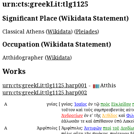
urn:cts:greekLit:tlg1125
Significant Place (Wikidata Statement)
Classical Athens (
Wikidata
) (
Pleiades
)
Occupation (Wikidata Statement)
Atthidographer (
Wikidata
)
Works
urn:cts:greekLit:tlg1125.harp001
-
Atthis
urn:cts:greekLit:tlg1125.harp002
Α
Ἁγνίας
[
Ἁγνίας:
Ἰσαῖος
ἐν τῷ
πρὸς
Εὐκλείδην
τοῦτον καὶ τοὺς συμπρεσβευτὰς αὐτ
Ἀνδροτίων
ἐν εʹ τῆς
Ἀτθίδος
καὶ
Φιλ
ἑάλωσάν τε καὶ ἀπέθανον ὑπὸ Λακε
Α
Ἀμφίπολις
[
Ἀμφίπολις:
Ἀντιφῶν
περὶ
τοῦ
Λινδί
πόλις αὕτη τῆς Θρᾴκης. πρότερον δ