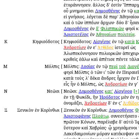
ἐτυράννησεν. ἄλλος δ' ἐστὶν Ἵππαρχ
οὗ μνημονεύει
Δημοσθένης
ἐν τῷ
κα
εἰ γνήσιος. λέγεται δὲ παρ' Ἀθηναίο
καὶ ὁ τῶν ἱππέων ἄρχων· δύο δ' ἦσαν
Δημοσθένης
ἐν
δʹ
Φιλιππικῶν
φησὶ κ
Ἀριστοτέλης
ἐν
Ἀθηναίων
πολιτείᾳ
.
Κ
Κηφισόδοτος
[
Κηφισόδοτος:
Αἰσχίνης
ἐν τῷ
κατὰ
Κ
Ἀνδροτίων
ἐν εʹ
Ἀτθίδος
ἱστορεῖ ὡς
Ἀλωπεκόννησον πολιορκῶν ἀπεχειρ
κριθεὶς ἑάλω καὶ ἀπέτισε πέντε τάλ
Μ
Μόλπις
[
Μόλπις:
Λυσίας
ἐν τῷ
περὶ
τοῦ
Διογ
φησὶ Μόλπις ὁ τῶν ιʹ τῶν ἐν Πειραιεῖ.
κατὰ τοὺς λʹ δέκα ἄνδρες ἦρχον ἐν Π
εἷς ἦν ὁ Μόλπις, ὡς
Ἀνδροτίων
ἐν γʹ
Ν
Νεῶσι
[
Νεῶσι:
Δημοσθένης
κατ'
Αἰσχίνου
[+
ἐν τῇ Φωκίδι, ἣν
Ἡρόδοτος
μὲν ἐν η
ὀνομάζει,
Ἀνδροτίων
δ' ἐν ϛʹ
Ἀτθίδος
Ξ
Ξενικὸν ἐν Κορίνθωι
[
Ξενικὸν ἐν Κορίνθωι:
Δημοσθένης
Φ
Ἀριστοφάνης
Πλούτῳ
. συνεστήσατο 
πρῶτον Κόνων, παρέλαβε δ' αὐτὸ Ἰ
ὕστερον καὶ Χαβρίας· ᾧ χρησάμενοι
Λακεδαιμονίων μόραν κατέκοψαν σ