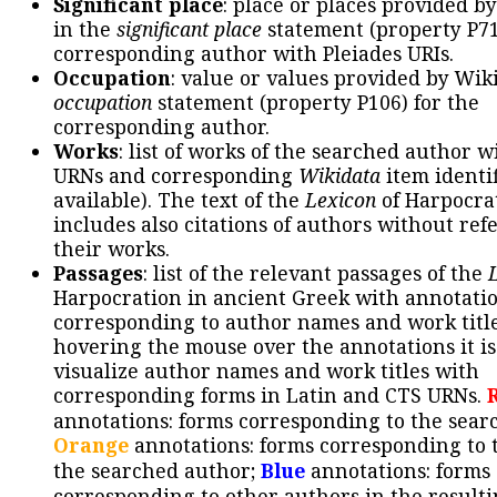
Significant place
: place or places provided b
in the
significant place
statement (property P71
corresponding author with Pleiades URIs.
Occupation
: value or values provided by Wik
occupation
statement (property P106) for the
corresponding author.
Works
: list of works of the searched author 
URNs and corresponding
Wikidata
item identif
available). The text of the
Lexicon
of Harpocra
includes also citations of authors without ref
their works.
Passages
: list of the relevant passages of the
Harpocration in ancient Greek with annotatio
corresponding to author names and work title
hovering the mouse over the annotations it is
visualize author names and work titles with
corresponding forms in Latin and CTS URNs.
annotations: forms corresponding to the sear
Orange
annotations: forms corresponding to 
the searched author;
Blue
annotations: forms
corresponding to other authors in the resulti