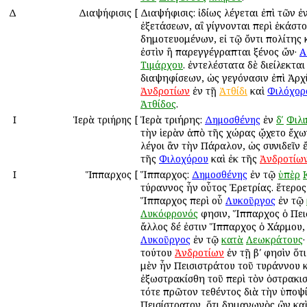
Δ
Διαψήφισις
[
Διαψήφισις: ἰδίως λέγεται ἐπὶ τῶν ἐν
ἐξετάσεων, αἳ γίγνονται περὶ ἑκάστ
δημοτευομένων, εἰ τῷ ὄντι πολίτης 
ἐστὶν ἢ παρεγγέγραπται ξένος ὤν·
Α
Τιμάρχου
. ἐντελέστατα δὲ διείλεκται
διαψηφίσεων, ὡς γεγόνασιν ἐπὶ Ἀρχ
Ἀνδροτίων
ἐν τῇ
Ἀτθίδι
καὶ
Φιλόχορ
Ἀτθίδος
.
Ι
Ἱερὰ τριήρης
[
Ἱερὰ τριήρης:
Δημοσθένης
ἐν
δʹ
Φιλ
τὴν ἱερὰν ἀπὸ τῆς χώρας ᾤχετο ἔχω
λέγοι ἂν τὴν Πάραλον, ὡς συνιδεῖν ἔ
τῆς
Φιλοχόρου
καὶ ἐκ τῆς
Ἀνδροτίω
Ι
Ἵππαρχος
[
Ἵππαρχος:
Δημοσθένης
ἐν τῷ
ὑπὲρ
τύραννος ἦν οὗτος Ἐρετρίας. ἕτερος 
Ἵππαρχος περὶ οὗ
Λυκοῦργος
ἐν τῷ
Λυκόφρονός
φησιν, Ἵππαρχος ὁ Πει
ἄλλος δέ ἐστιν Ἵππαρχος ὁ Χάρμου,
Λυκοῦργος
ἐν τῷ
κατὰ
Λεωκράτους
·
τούτου
Ἀνδροτίων
ἐν τῇ βʹ φησὶν ὅτ
μὲν ἦν Πεισιστράτου τοῦ τυράννου 
ἐξωστρακίσθη τοῦ περὶ τὸν ὀστρακι
τότε πρῶτον τεθέντος διὰ τὴν ὑποψ
Πεισίστρατον, ὅτι δημαγωγὸς ὢν κα