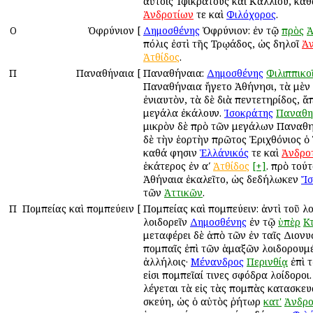
αὐτοῖς Ἰφικράτους καὶ Καλλίου, καθ
Ἀνδροτίων
τε καὶ
Φιλόχορος
.
Ο
Ὀφρύνιον
[
Δημοσθένης
Ὀφρύνιον: ἐν τῷ
πρὸς
Ἀ
πόλις ἐστὶ τῆς Τρῳάδος, ὡς δηλοῖ
Ἀν
Ἀτθίδος
.
Π
Παναθήναια
[
Παναθήναια:
Δημοσθένης
Φιλιππικο
Παναθήναια ἤγετο Ἀθήνησι, τὰ μὲν 
ἐνιαυτὸν, τὰ δὲ διὰ πεντετηρίδος, ἅ
μεγάλα ἐκάλουν.
Ἰσοκράτης
Παναθη
μικρὸν δὲ πρὸ τῶν μεγάλων Παναθη
δὲ τὴν ἑορτὴν πρῶτος Ἐριχθόνιος ὁ
καθά φησιν
Ἑλλάνικός
τε καὶ
Ἀνδρο
ἑκάτερος ἐν αʹ
Ἀτθίδος
[+]
. πρὸ τού
Ἀθήναια ἐκαλεῖτο, ὡς δεδήλωκεν
Ἴσ
τῶν
Ἀττικῶν
.
Π
Πομπείας καὶ πομπεύειν
[
Πομπείας καὶ πομπεύειν: ἀντὶ τοῦ λο
λοιδορεῖν
Δημοσθένης
ἐν τῷ
ὑπὲρ
Κ
μεταφέρει δὲ ἀπὸ τῶν ἐν ταῖς Διονυ
πομπαῖς ἐπὶ τῶν ἁμαξῶν λοιδορουμ
ἀλλήλοις·
Μένανδρος
Περινθίᾳ
ἐπὶ 
εἰσι πομπεῖαί τινες σφόδρα λοίδοροι
λέγεται τὰ εἰς τὰς πομπὰς κατασκε
σκεύη, ὡς ὁ αὐτὸς ῥήτωρ
κατ'
Ἀνδρο