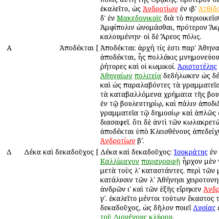
ἐκαλεῖτο, ὡς
Ἀνδροτίων
ἐν ιβʹ
Ἀτθίδ
δ' ἐν
Μακεδονικοῖς
διὰ τὸ περιοικεῖ
Ἀμφίπολιν ὠνομάσθαι, πρότερον Ἄ
καλουμένην· οἱ δὲ Ἄρεος πόλις.
Α
Ἀποδέκται
[
Ἀποδέκται: ἀρχή τίς ἐστι παρ' Ἀθηναί
ἀποδέκται, ἧς πολλάκις μνημονεύου
ῥήτορες καὶ οἱ κωμικοί.
Ἀριστοτέλης
Ἀθηναίων
πολιτείᾳ
δεδήλωκεν ὡς δέ
καὶ ὡς παραλαβόντες τὰ γραμματεῖ
τὰ καταβαλλόμενα χρήματα τῆς βου
ἐν τῷ βουλευτηρίῳ, καὶ πάλιν ἀποδι
γραμματεῖα τῷ δημοσίῳ· καὶ ἁπλῶς 
διασαφεῖ. ὅτι δὲ ἀντὶ τῶν κωλακρετ
ἀποδέκται ὑπὸ Κλεισθένους ἀπεδείχ
Ἀνδροτίων
βʹ.
Δ
Δέκα καὶ δεκαδοῦχος
[
Δέκα καὶ δεκαδοῦχος:
Ἰσοκράτης
ἐν
Καλλίμαχον
παραγραφῇ
ἦρχον μὲν γ
μετὰ τοὺς λʹ καταστάντες. περὶ τῶν
κατάλυσιν τῶν λʹ Ἀθήνησι χειροτον
ἀνδρῶν ιʹ καὶ τῶν ἑξῆς εἴρηκεν
Ἀνδρ
γʹ. ἐκαλεῖτο μέντοι τούτων ἕκαστος
δεκαδοῦχος, ὡς δῆλον ποιεῖ
Λυσίας
τοῦ
Διογένους
κλήρου
.