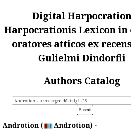
Digital Harpocratio
Harpocrationis Lexicon in
oratores atticos ex recen
Gulielmi Dindorfii
Authors Catalog
Androtion - urn:cts:greekLit:tlg1125
Androtion (
Androtion) -