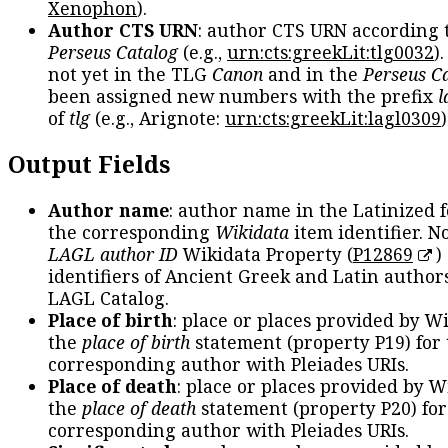
Xenophon
).
Author CTS URN
: author CTS URN according 
Perseus Catalog
(e.g.,
urn:cts:greekLit:tlg0032
)
not yet in the TLG
Canon
and in the
Perseus C
been assigned new numbers with the prefix
l
of
tlg
(e.g., Arignote:
urn:cts:greekLit:lagl0309
)
Output Fields
Author name
: author name in the Latinized 
the corresponding
Wikidata
item identifier. N
LAGL author ID
Wikidata Property (
P12869
)
identifiers of Ancient Greek and Latin author
LAGL Catalog.
Place of birth
: place or places provided by W
the
place of birth
statement (property P19) for
corresponding author with Pleiades URIs.
Place of death
: place or places provided by W
the
place of death
statement (property P20) for
corresponding author with Pleiades URIs.