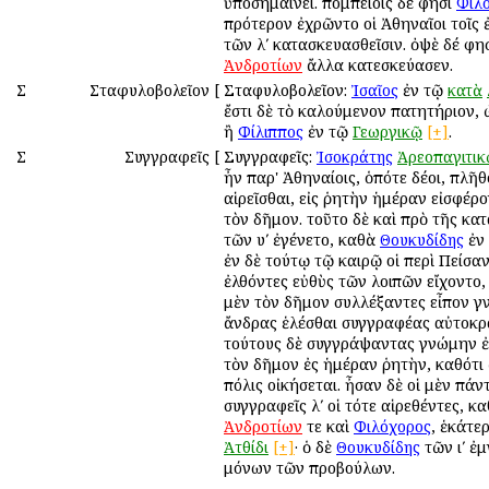
ὑποσημαίνει. πομπείοις δέ φησι
Φιλ
πρότερον ἐχρῶντο οἱ Ἀθηναῖοι τοῖς 
τῶν λʹ κατασκευασθεῖσιν. ὀψὲ δέ φησ
Ἀνδροτίων
ἄλλα κατεσκεύασεν.
Σ
Σταφυλοβολεῖον
[
Σταφυλοβολεῖον:
Ἰσαῖος
ἐν τῷ
κατὰ
ἔστι δὲ τὸ καλούμενον πατητήριον,
ἢ
Φίλιππος
ἐν τῷ
Γεωργικῷ
[+]
.
Σ
Συγγραφεῖς
[
Συγγραφεῖς:
Ἰσοκράτης
Ἀρεοπαγιτι
ἦν παρ' Ἀθηναίοις, ὁπότε δέοι, πλῆθ
αἱρεῖσθαι, εἰς ῥητὴν ἡμέραν εἰσφέρ
τὸν δῆμον. τοῦτο δὲ καὶ πρὸ τῆς κα
τῶν υʹ ἐγένετο, καθὰ
Θουκυδίδης
ἐν 
ἐν δὲ τούτῳ τῷ καιρῷ οἱ περὶ Πείσα
ἐλθόντες εὐθὺς τῶν λοιπῶν εἴχοντο,
μὲν τὸν δῆμον συλλέξαντες εἶπον γν
ἄνδρας ἑλέσθαι συγγραφέας αὐτοκρ
τούτους δὲ συγγράψαντας γνώμην ἐ
τὸν δῆμον ἐς ἡμέραν ῥητὴν, καθότι 
πόλις οἰκήσεται. ἦσαν δὲ οἱ μὲν πάν
συγγραφεῖς λʹ οἱ τότε αἱρεθέντες, κ
Ἀνδροτίων
τε καὶ
Φιλόχορος
, ἑκάτε
Ἀτθίδι
[+]
· ὁ δὲ
Θουκυδίδης
τῶν ιʹ ἐ
μόνων τῶν προβούλων.