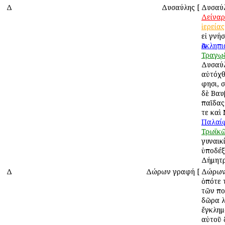
Δ
Δυσαύλης
[
Δυσαύλ
Δείναρ
ἱερείας
εἰ γνήσ
Ἀσκληπ
Τραγῳ
Δυσαύ
αὐτόχθ
φησι, 
δὲ Βαυ
παῖδα
τε καὶ 
Παλαί
Τρωϊκ
γυναικ
ὑποδέξ
Δήμητρ
Δ
Δώρων γραφή
[
Δώρων
ὁπότε τ
τῶν πο
δῶρα λ
ἔγκλημ
αὐτοῦ 