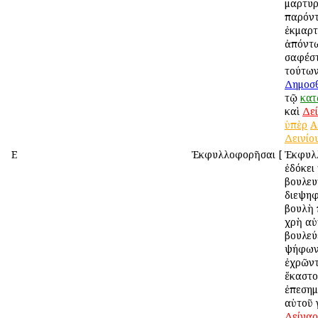
μαρτυρ
παρόντ
ἐκμαρτ
ἀπόντ
σαφέστ
τούτων
Δημοσ
τῷ
κατ
καὶ
Δε
ὑπὲρ
Α
Δεινίο
Ε
Ἐκφυλλοφορῆσαι
[
Ἐκφυλλ
ἐδόκει 
βουλευ
διεψηφ
βουλὴ 
χρὴ αὐ
βουλεύε
ψήφων
ἐχρῶντ
ἕκαστο
ἐπεσημ
αὑτοῦ 
Δείναρ