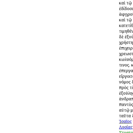
καὶ τῷ
ἐδίδοσ
ἀφῃροῦ
καὶ τῷ
κατετί
τιμηθέ
δὲ ἐξο
χρήστη
ἐπιχει
χρεωστ
κωλυόμ
τινος. 
ἐπεργασ
εἴργοιτ
νόμος 
πρὸς τ
ἐξούλης
ἀνδραπ
παντὸς
αὐτῷ μ
ταῦτα 
Ἰσαῖος
Λυσίας
Στρατο