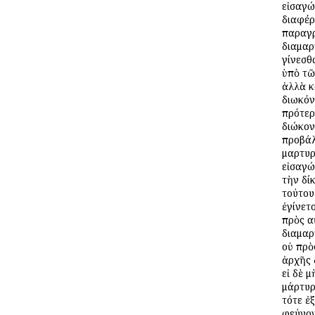
εἰσαγώ
διαφέρ
παραγ
διαμαρ
γίνεσθ
ὑπὸ τῶ
ἀλλὰ κ
διωκόν
πρότερ
διώκον
προβάλ
μαρτυ
εἰσαγώ
τὴν δίκ
τούτου
ἐγίνετο
πρὸς α
διαμαρ
οὐ πρὸ
ἀρχῆς 
εἰ δὲ 
μάρτυρ
τότε ἐ
φεύγον