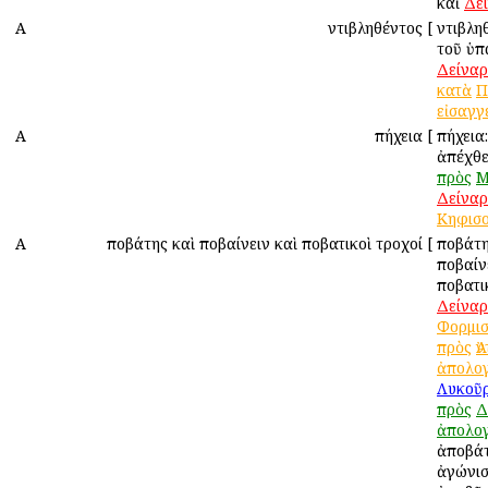
καὶ
Δε
Α
Ἀντιβληθέντος
[
Ἀντιβλη
τοῦ ὑπ
Δείναρ
κατὰ
Π
εἰσαγγ
Α
Ἀπήχεια
[
Ἀπήχεια
ἀπέχθ
πρὸς
Μ
Δείναρ
Κηφισ
Α
Ἀποβάτης καὶ Ἀποβαίνειν καὶ Ἀποβατικοὶ τροχοί
[
Ἀποβάτ
Ἀποβαίν
Ἀποβατι
Δείναρ
Φορμισ
πρὸς
Ἀ
ἀπολο
Λυκοῦ
πρὸς
Δ
ἀπολο
ἀποβάτ
ἀγώνισ