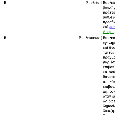
Β
Βουλεία
[
Βουλεία
βουλῆς
πράττε
βουλευ
προσήκ
καὶ
Ἀρι
Θεσμοφ
Β
Βουλεύσεως
[
Βουλεύ
ἐγκλήμ
ἐπὶ δυο
ταττόμ
πραγμά
γάρ ἐσ
ἐπιβουλ
κατασ
θάνατο
ἀποθά
ἐπιβου
μὴ, τὸ 
ὅταν ἐ
ὡς ὀφε
δημοσί
δικάζητ