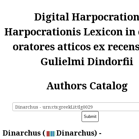
Digital Harpocratio
Harpocrationis Lexicon in
oratores atticos ex recen
Gulielmi Dindorfii
Authors Catalog
Dinarchus - urn:cts:greekLit:tlg0029
Dinarchus (
Dinarchus) -