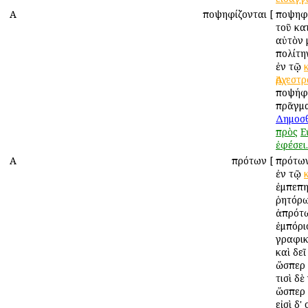
Α
Ἀποψηφίζονται
[
Ἀποψηφ
τοῦ κα
αὐτὸν 
πολίτ
ἐν τῷ
Ἀρχεστ
Ἀποψήφ
πρᾶγμα
Δημοσ
πρὸς
Ε
ἐφέσει.
Α
Ἀπρότων
[
Ἀπρότω
ἐν τῷ
ἐμπεπ
ῥητόρ
ἀπρότω
ἐμπόρι
γραφικ
καὶ δε
ὥσπερ 
τισὶ δ
ὥσπερ
εἰσὶ δ'