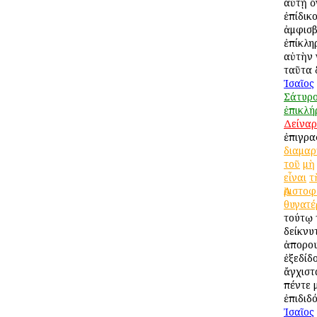
αὐτῇ ὄ
ἐπίδικο
ἀμφισ
ἐπίκλη
αὐτὴν 
ταῦτα 
Ἰσαῖος
Σάτυρ
ἐπικλή
Δείναρ
ἐπιγρ
διαμαρ
τοῦ
μὴ
εἶναι
τ
Ἀριστο
θυγατέ
τούτῳ
δείκνυτ
ἀπορου
ἐξεδίδ
ἄγχιστ
πέντε 
ἐπιδιδό
Ἰσαῖος