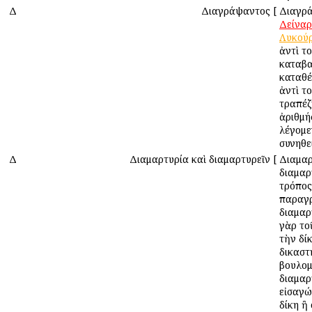
Δ
Διαγράψαντος
[
Διαγρ
Δείναρ
Λυκού
ἀντὶ τ
καταβα
καταθέν
ἀντὶ το
τραπέζ
ἀριθμή
λέγομε
συνηθε
Δ
Διαμαρτυρία καὶ διαμαρτυρεῖν
[
Διαμαρ
διαμαρ
τρόπος
παραγ
διαμαρ
γὰρ το
τὴν δίκ
δικαστ
βουλο
διαμαρ
εἰσαγώ
δίκη ἢ