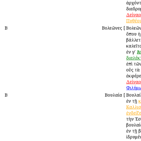
ἀρχόντ
διαδρο
Δείναρ
Πυθέο
Β
Βολεῶνες
[
Βολεῶν
ὅπου ἡ
βάλλετ
καλεῖτ
ἐν γʹ
Ἀτ
διαλέκ
ἐπὶ τῶ
οὓς τὰ
ἐκφέρε
Δείναρ
Φιλήμ
Β
Βουλαία
[
Βουλαί
ἐν τῇ
κ
Καλλισ
ἐνδείξε
τὴν Ἑσ
βουλαί
ἐν τῇ 
ἱδρυμέ