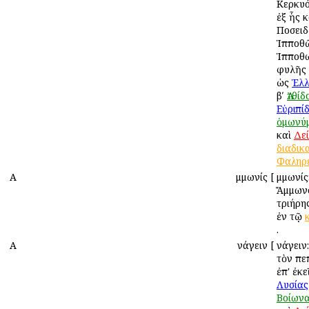
Κερκυό
ἐξ ἧς κ
Ποσει
Ἱπποθῶ
Ἱπποθω
φυλῆς 
ὡς
Ἑλλ
βʹ
Ἀτθίδ
Εὐριπί
ὁμωνύ
καὶ
Δε
διαδικ
Φαληρ
Α
Ἀμμωνίς
[
Ἀμμωνίς
Ἄμμωνο
τριήρη
ἐν τῷ
.
Α
Ἀνάγειν
[
Ἀνάγειν
τὸν πε
ἐπ' ἐκε
Λυσίας
Βοίων