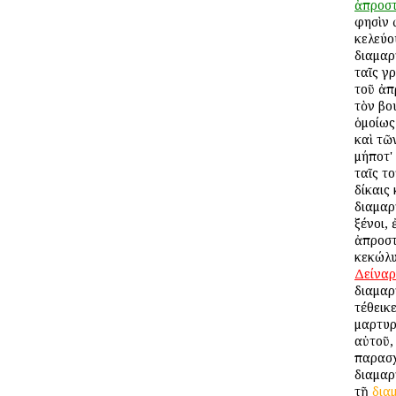
ἀπροστ
φησὶν 
κελεύο
διαμαρ
ταῖς γ
τοῦ ἀπ
τὸν βο
ὁμοίως
καὶ τῶ
μήποτ'
ταῖς τ
δίκαις
διαμαρ
ξένοι, 
ἀπροστ
κεκώλυ
Δείναρ
διαμαρ
τέθεικ
μαρτυ
αὐτοῦ, 
παρασχ
διαμαρ
τῇ
δια