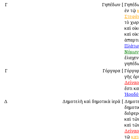
Γ
Γηπέδων
[
Γηπέδ
ἐν τῷ
Στεφά
τὸ χωρ
καὶ οἰ
καὶ οἰ
ἀπαρτι
Πλάτω
Νόμων
ἔλαχεν
γηπέδω
Γ
Γόργυρα
[
Γόργυρ
γῆς ὄρ
Δείναρ
ἔστι κα
Ἡροδό
Δ
Δημοτελῆ καὶ δημοτικὰ ἱερά
[
Δημοτε
δημοτι
διέφερ
καὶ τῶ
καὶ τῶ
Δείναρ
τῷ
κατ