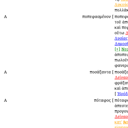
Λυκού
πολλάκ
Α
Ἀποπεφασμένον
[
Ἀποπεφ
τοῦ ἀπ
καὶ πε
οὕτω
Δ
Λυσίας
Δημοσ
[+]
Νε
ἀποπε
πωλοῦν
φανερ
Α
Ἀποσάξαντα
[
Ἀποσάξ
Δείναρ
φράξαν
καὶ ἀπ
[
Ἡρόδ
Α
Ἀπόταφος
[
Ἀπόταφ
ἀπεστε
προγο
Δείναρ
κατ'
Ἀγ
εἰσαγγ