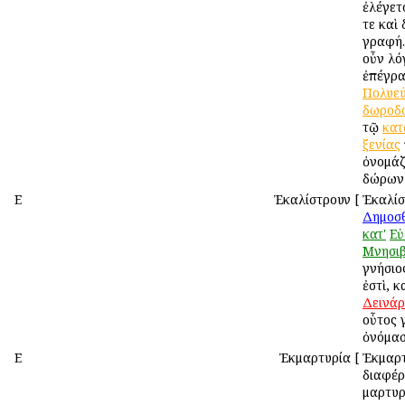
ἐλέγετ
τε καὶ
γραφή
οὖν λό
ἐπέγρ
Πολυε
δωροδ
τῷ
κατ
ξενίας
ὀνομάζ
δώρων
Ε
Ἐκαλίστρουν
[
Ἐκαλίσ
Δημοσ
κατ'
Εὐ
Μνησι
γνήσιος
ἐστὶ, κ
Δεινά
οὗτος 
ὀνόμασ
Ε
Ἐκμαρτυρία
[
Ἐκμαρτ
διαφέρ
μαρτυρ