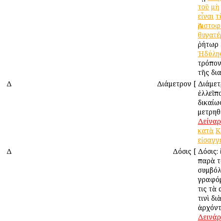
τοῦ
μὴ
εἶναι
τ
Ἀριστο
θυγατέ
ῥήτωρ
Ἡδύλη
τρόπον
τῆς δι
Δ
Διάμετρον
[
Διάμετ
ἐλλεῖπ
δικαίω
μετρηθ
Δείναρ
κατὰ
Κ
εἰσαγγ
Δ
Δόσις
[
Δόσις: 
παρὰ τ
συμβόλ
γραφόμ
τις τὰ
τινὶ δι
ἀρχόντ
Δεινά