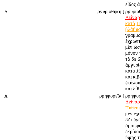
εἶδος ἀ
Α
Ἀργυριοθήκη
[
Ἀργυριο
Δείναρ
κατὰ
Π
βλάβη
γραμμα
ἐχρῶντο
μὲν ὥσ
μόνον τ
τὰ δὲ 
ἀργυρί
κατατί
καὶ κι
ἐκάλου
καὶ δίθ
Α
Ἀρρηφορεῖν
[
Ἀρρηφορ
Δείναρ
Πυθέο
μὲν ἐχ
δι' εὐγ
ἀρρηφό
ἐκρίνον
ὑφῆς τ