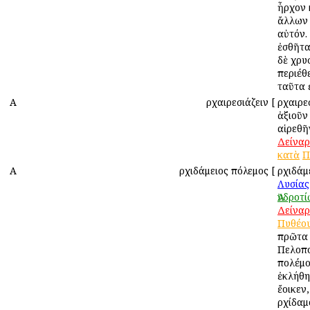
ἦρχον 
ἄλλων 
αὐτόν.
ἐσθῆτα
δὲ χρυ
περιέθ
ταῦτα 
Α
Ἀρχαιρεσιάζειν
[
Ἀρχαιρε
ἀξιοῦν
αἱρεθῆ
Δείναρ
κατὰ
Π
Α
Ἀρχιδάμειος πόλεμος
[
Ἀρχιδάμ
Λυσίας
Ἀνδροτ
Δείναρ
Πυθέο
πρῶτα 
Πελοπ
πολέμο
ἐκλήθη
ἔοικεν
Ἀρχίδαμ