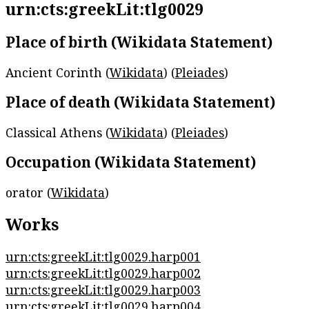
urn:cts:greekLit:tlg0029
Place of birth (Wikidata Statement)
Ancient Corinth (
Wikidata
) (
Pleiades
)
Place of death (Wikidata Statement)
Classical Athens (
Wikidata
) (
Pleiades
)
Occupation (Wikidata Statement)
orator (
Wikidata
)
Works
urn:cts:greekLit:tlg0029.harp001
urn:cts:greekLit:tlg0029.harp002
urn:cts:greekLit:tlg0029.harp003
urn:cts:greekLit:tlg0029.harp004