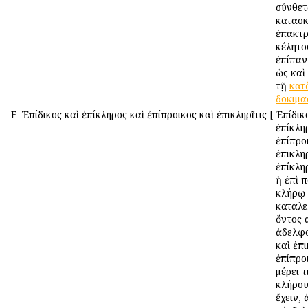
σύνθετ
κατασκ
ἐπακτρ
κέλητο
ἐπίπαν
ὡς καὶ
τῇ
κατ
δοκιμα
Ε
Ἐπίδικος καὶ ἐπίκληρος καὶ ἐπίπροικος καὶ ἐπικληρῖτις
[
Ἐπίδικ
ἐπίκλη
ἐπίπρο
ἐπικληρ
ἐπίκλη
ἡ ἐπὶ 
κλήρῳ
καταλε
ὄντος 
ἀδελφο
καὶ ἐπι
ἐπίπρο
μέρει τ
κλήρου
ἔχειν,