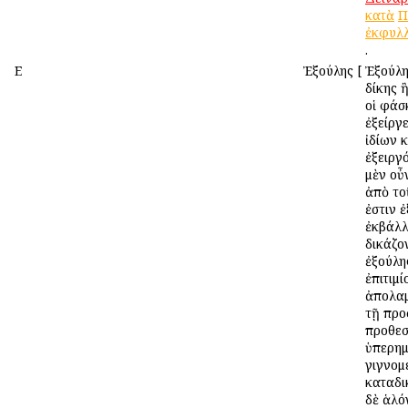
κατὰ
Π
ἐκφυλ
.
Ε
Ἐξούλης
[
Ἐξούλη
δίκης 
οἱ φάσ
ἐξείργ
ἰδίων 
ἐξειργ
μὲν οὖ
ἀπὸ τοῦ
ἐστιν 
ἐκβάλλ
δικάζο
ἐξούλη
ἐπιτιμί
ἀπολαμ
τῇ πρ
προθεσ
ὑπερη
γιγνομ
καταδι
δὲ ἁλό