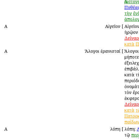
Ἀριστογ
Πυθέα
τὴν
ἔν
ἀπολο
Α
Αἰγεῖον
[
Αἰγεῖο
ἡρῷον ἐ
Δείναρ
κατὰ
Π
Α
Ἄλογοι ἐρανισταί
[
Ἄλογοι
μήποτε
ἐξειλε
ἐπιβάλ
κατὰ τ
περιόδ
ὀνομάτ
τὸν ἔρ
ἐκφερο
Δείναρ
κατὰ
τ
Πατρο
παίδω
Α
Ἀλόπη
[
Ἀλόπη:
τῷ
περ