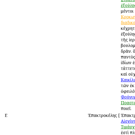
ἐξούλη
μέντοι
Κροκω
διαδικ
κέχρητ
ἐξούλη
τῆς ἱε
βουλομ
δρᾶν. ὅ
παντὸς
ἰδίων 
τάττετ
καὶ οὐχ
Καικίλ
τῶν ἐκ
ὀφειλό
Φρύνι
Ποαστρ
ποιεῖ.
Ε
Ἐπακτροκέλης
[
Ἐπακτρ
Αἰσχίν
Τιμάρχ
ἐστὶ π