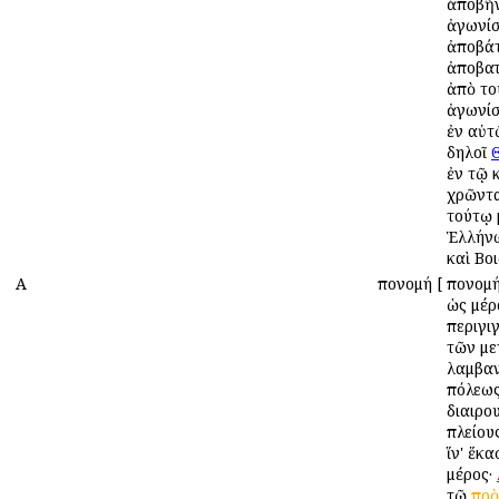
ἀποβῆν
ἀγωνίσ
ἀποβάτ
ἀποβατ
ἀπὸ το
ἀγωνίσ
ἐν αὐτ
δηλοῖ
ἐν τῷ 
χρῶντα
τούτῳ 
Ἑλλήνω
καὶ Βοι
Α
Ἀπονομή
[
Ἀπονομ
ὡς μέρ
περιγι
τῶν μ
λαμβαν
πόλεως
διαιρο
πλείου
ἵν' ἕκα
μέρος·
τῷ
πρὸ