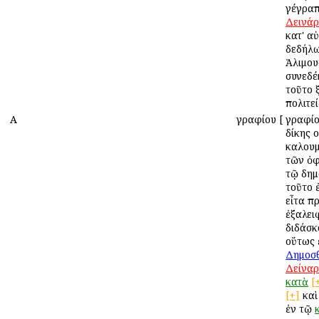
γέγραπ
Δεινά
κατ' α
δεδήλω
Ἁλιμου
συνεδέ
τοῦτο 
πολιτε
Α
Ἀγραφίου
[
Ἀγραφίο
δίκης 
καλουμ
τῶν ὀφ
τῷ δημ
τοῦτο 
εἶτα πρ
ἐξαλει
διδάσκ
οὕτως 
Δημοσ
Δείναρ
κατὰ
[
[+]
κα
ἐν τῷ