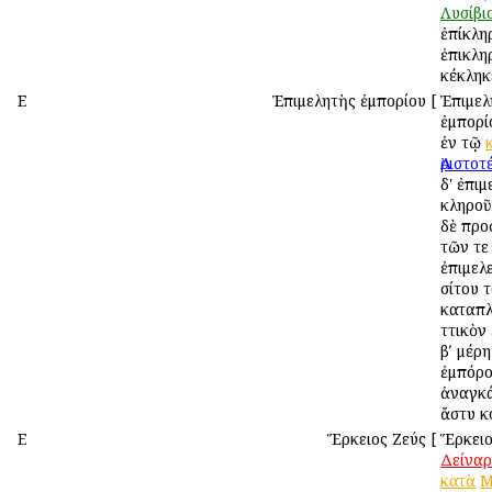
Λυσίβι
ἐπίκλη
ἐπικλη
κέκληκ
Ε
Ἐπιμελητὴς ἐμπορίου
[
Ἐπιμελ
ἐμπορί
ἐν τῷ
Ἀριστοτ
δ' ἐπιμ
κληροῦ
δὲ προ
τῶν τε
ἐπιμελε
σίτου 
καταπλ
Ἀττικὸν
βʹ μέρη
ἐμπόρ
ἀναγκά
ἄστυ κο
Ε
Ἕρκειος Ζεύς
[
Ἕρκειο
Δείναρ
κατὰ
Μ