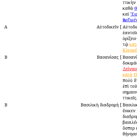
Ἀττικὴν
καθὰ
Θ
καὶ
Ἔφ
Ἀναξιμέ
Α
Αὐτοδικεῖν
[
Αὐτοδικ
ἑαυτοῖ
ὁρίζει
τῷ
κατ
Κλεομέ
Β
Βασανίσας
[
Βασανί
δοκιμά
Δείναρ
κατὰ
Π
πολὺ δ
ἐπὶ το
σημαιν
Ἀττικοῖς
Β
Βασιλικὴ διαδρομή
[
Βασιλι
ἔοικεν
διαδρο
βασιλέ
ὅσπερ 
Ἀθήνησι