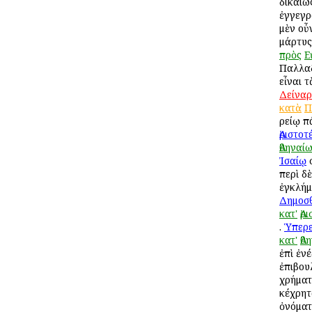
δικαίω
ἐγγεγρ
μὲν οὖ
μάρτυ
πρὸς
Ε
Παλλα
εἶναι τ
Δείναρ
κατὰ
Π
Ἀρείῳ 
Ἀριστοτ
Ἀθηναί
Ἰσαίῳ
σ
περὶ δ
ἐγκλήμ
Δημοσ
κατ'
Ἀρ
.
Ὑπερε
κατ'
Ἀθ
ἐπὶ ἐν
ἐπιβου
χρήματ
κέχρητ
ὀνόματ