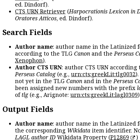
ed. Dindorf).
CTS URN Retriever
(
Harpocrationis Lexicon in
Oratores Atticos
, ed. Dindorf).
Search Fields
Author name
: author name in the Latinized 
according to the TLG
Canon
and the
Perseus C
Xenophon
).
Author CTS URN
: author CTS URN according 
Perseus Catalog
(e.g.,
urn:cts:greekLit:tlg0032
)
not yet in the TLG
Canon
and in the
Perseus C
been assigned new numbers with the prefix
l
of
tlg
(e.g., Arignote:
urn:cts:greekLit:lagl0309
)
Output Fields
Author name
: author name in the Latinized 
the corresponding
Wikidata
item identifier. N
LAGL author ID
Wikidata Property (
P12869
)