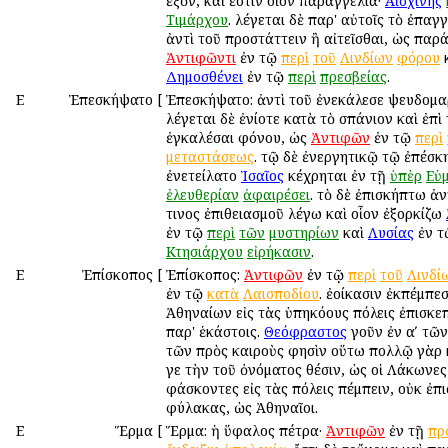
ἐξὸν, καὶ ἔστιν οἷον παραγγελία·
Αἰσχίνης
Τιμάρχου
. λέγεται δὲ παρ' αὐτοῖς τὸ ἐπαγ
ἀντὶ τοῦ προστάττειν ἢ αἰτεῖσθαι, ὡς παρά
Ἀντιφῶντι
ἐν τῷ
περὶ
τοῦ
Λινδίων
φόρου
Δημοσθένει
ἐν τῷ
περὶ
πρεσβείας
.
Ε
Ἐπεσκήψατο
[
Ἐπεσκήψατο: ἀντὶ τοῦ ἐνεκάλεσε ψευδομα
λέγεται δὲ ἐνίοτε κατὰ τὸ σπάνιον καὶ ἐπὶ
ἐγκαλέσαι φόνου, ὡς
Ἀντιφῶν
ἐν τῷ
περὶ
μεταστάσεως
. τῷ δὲ ἐνεργητικῷ τῷ ἐπέσκ
ἐνετείλατο
Ἰσαῖος
κέχρηται ἐν τῇ
ὑπὲρ
Εὐ
ἐλευθερίαν
ἀφαιρέσει
. τὸ δὲ ἐπισκήπτω ἀν
τινος ἐπιθειασμοῦ λέγω καὶ οἷον ἐξορκίζω
ἐν τῷ
περὶ
τῶν
μυστηρίων
καὶ
Λυσίας
ἐν 
Κτησιάρχου
εἰρήκασιν
.
Ε
Ἐπίσκοπος
[
Ἐπίσκοπος:
Ἀντιφῶν
ἐν τῷ
περὶ
τοῦ
Λινδί
ἐν τῷ
κατὰ
Λαισποδίου
. ἐοίκασιν ἐκπέμπεσ
Ἀθηναίων εἰς τὰς ὑπηκόους πόλεις ἐπισκε
παρ' ἑκάστοις.
Θεόφραστος
γοῦν ἐν αʹ τῶ
τῶν πρὸς καιροὺς φησὶν οὕτω πολλῷ γὰρ 
γε τὴν τοῦ ὀνόματος θέσιν, ὡς οἱ Λάκωνε
φάσκοντες εἰς τὰς πόλεις πέμπειν, οὐκ ἐπ
φύλακας, ὡς Ἀθηναῖοι.
Ε
Ἕρμα
[
Ἕρμα: ἡ ὕφαλος πέτρα·
Ἀντιφῶν
ἐν τῇ
πρ