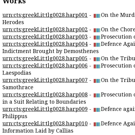
Works
urn:cts:greekLit:tlg0028.harp001
-
On the Murd
Herodes
urn:cts:greekLit:tlg0028.harp002
-
On the Chor
urn:cts:greekLit:tlg0028.harp003
-
Prosecution 
urn:cts:greekLit:tlg0028.harp004
-
Defence Agai
Indictment Brought by Demosthenes
urn:cts:greekLit:tlg0028.harp005
-
On the Tribu
urn:cts:greekLit:tlg0028.harp006
-
Prosecution 
Laespodias
urn:cts:greekLit:tlg0028.harp007
-
On the Tribu
Samothrace
urn:cts:greekLit:tlg0028.harp008
-
Prosecution o
in a Suit Relating to Boundaries
urn:cts:greekLit:tlg0028.harp009
-
Defence agai
Philippus
urn:cts:greekLit:tlg0028.harp010
-
Defence Agai
Information Laid by Callias