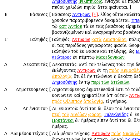
Δημοσθένης
Φιλιππικοῖς
. ἐνιαχοῦ δὲ παρέλ
πυθοῦ χελιδὼν πηνίκ' ἄττα φαίνεται. ]
Β
Βάσανος
[
Βάσανος:
Ἀντιφῶν
[+]
. λίθος οὕτω καλεῖτα
χρυσίον παρατριβόμενον δοκιμάζεται.
Ὑπε
τῷ
κατ'
Ἀντίου
τὰ ἐν ταῖς βασάνοις εἰρημ
βασανιζομένων καὶ ἀναγραφέντα βασάνο
Γ
Γαληψός
[
Γαληψός:
Ἀντιφῶν
κατὰ
Λαισποδίου
. πόλι
οἱ τὰς περιόδους γεγραφότες φασίν. ὠνο
Γαληψοῦ τοῦ ἐκ Θάσου καὶ Τηλέφης, ὡς
Μ
νεώτερος
ἐν πέμπτῳ
Μακεδονικῶν
.
Δ
Δεκατευτάς
[
Δεκατευτάς: ἀντὶ τοῦ τελώνας τοὺς τὴν δ
ἐκλέγοντας
Ἀντιφῶν
ἐν τῇ
πρὸς
Δημοσθέ
ἀπολογίᾳ
. ὅτι δὲ ἦν τελώνιον ἡ δεκάτη δ
Δημοσθένης
ἐν τῷ
περὶ
τῶν
ἀτελειῶν
.
Δ
Δημοτευόμενος
[
Δημοτευόμενος: δημοτεύεσθαί ἐστι τὸ τοῦδ
κοινωνεῖν καὶ χρηματίζειν ἀπ' αὐτοῦ·
Ἀντι
πρὸς
Φίλιππον
ἀπολογίᾳ
, εἰ γνήσιος.
Δ
Δι' ἐνιαυτοῦ
[
Δι' ἐνιαυτοῦ: ἀντὶ τοῦ δι' ὅλου τοῦ ἐνιαυτ
περὶ
τοῦ
Λινδίων
φόρου
.
Τηλεκλείδης
δ' ἐν
Πρυτάνεσι
δι' ἡμέρας εἶπεν ἀντὶ τοῦ δι' ὅλ
ἡμέρας.
Δ
Διὰ μέσου τείχους
[
Διὰ μέσου τείχους:
Ἀντιφῶν
πρὸς
Νικοκλέ
ὄντων τειχῶν ἐν τῇ Ἀττικῇ, ὡς καὶ
Ἀριστο