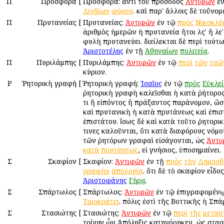
Π
Προσφορά
[
Προσφορά: ἀντὶ τοῦ πρόσοδος
Ἀντιφῶν
ἐν
Λινδίων
φόρου
. καὶ παρ' ἄλλοις δὲ τοὔνομ
Π
Πρυτανείας
[
Πρυτανείας:
Ἀντιφῶν
ἐν τῷ
πρὸς
Νικοκλέ
ἀριθμὸς ἡμερῶν ἡ πρυτανεία ἤτοι λςʹ ἢ λεʹ
φυλὴ πρυτανεύει. διείλεκται δὲ περὶ τούτ
Ἀριστοτέλης
ἐν τῇ
Ἀθηναίων
πολιτείᾳ
.
Π
Πυριλάμπης
[
Πυριλάμπης:
Ἀντιφῶν
ἐν τῷ
περὶ
τῶν
ταῶ
κύριον.
Ρ
Ῥητορικὴ γραφή
[
Ῥητορικὴ γραφή:
Ἰσαῖος
ἐν τῷ
πρὸς
Εὐκλε
ῥητορικὴ γραφὴ καλεῖσθαι ἡ κατὰ ῥήτορο
τι ἢ εἰπόντος ἢ πράξαντος παράνομον, ὥσ
καὶ πρυτανικὴ ἡ κατὰ πρυτάνεως καὶ ἐπιστ
ἐπιστάτου. ἴσως δὲ καὶ κατὰ τοῦτο ῥητορι
τινες καλοῦνται, ὅτι κατὰ διαφόρους νόμο
τῶν ῥητόρων γραφαὶ εἰσάγονται, ὡς
Ἀντι
κατὰ
πρυτάνεως
, εἰ γνήσιος, ὑποσημαίνει.
Σ
Σκαφίον
[
Σκαφίον:
Ἀντιφῶν
ἐν τῇ
πρὸς
τὴν
Δημοσθ
γραφὴν
ἀπολογίᾳ
. ὅτι δὲ τὸ σκαφίον εἶδο
Ἀριστοφάνης
Γήρᾳ
.
Σ
Σπάρτωλος
[
Σπάρτωλος:
Ἀντιφῶν
ἐν τῷ ἐπιγραφομέν
Τιμοκράτει
. πόλις ἐστὶ τῆς Βοττικῆς ἡ Σπ
Σ
Στασιώτης
[
Στασιώτης:
Ἀντιφῶν
ἐν τῷ
περὶ
τῆς
μετασ
τοίνυν ὧν Ἀπόληξις κατηγόρηκεν, ὡς στα