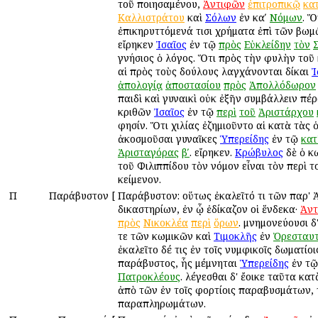
τοῦ ποιησαμένου,
Ἀντιφῶν
ἐπιτροπικῷ
κα
Καλλιστράτου
καὶ
Σόλων
ἐν καʹ
Νόμων
. Ὅ
ἐπικηρυττόμενά τισι χρήματα ἐπὶ τῶν βωμ
εἴρηκεν
Ἰσαῖος
ἐν τῷ
πρὸς
Εὐκλείδην
τὸν
γνήσιος ὁ λόγος. Ὅτι πρὸς τὴν φυλὴν τοῦ
αἱ πρὸς τοὺς δούλους λαγχάνονται δίκαι
Ἰ
ἀπολογίᾳ
ἀποστασίου
πρὸς
Ἀπολλόδωρον
παιδὶ καὶ γυναικὶ οὐκ ἐξῆν συμβάλλειν πέ
κριθῶν
Ἰσαῖος
ἐν τῷ
περὶ
τοῦ
Ἀριστάρχου
φησίν. Ὅτι χιλίας ἐζημιοῦντο αἱ κατὰ τὰς 
ἀκοσμοῦσαι γυναῖκες
Ὑπερείδης
ἐν τῷ
κατ
Ἀρισταγόρας
βʹ
. εἴρηκεν.
Κρώβυλος
δὲ ὁ κ
τοῦ Φιλιππίδου τὸν νόμον εἶναι τὸν περὶ 
κείμενον.
Π
Παράβυστον
[
Παράβυστον: οὕτως ἐκαλεῖτό τι τῶν παρ' 
δικαστηρίων, ἐν ᾧ ἐδίκαζον οἱ ἕνδεκα·
Ἀν
πρὸς
Νικοκλέα
περὶ
ὅρων
. μνημονεύουσι δ
τε τῶν κωμικῶν καὶ
Τιμοκλῆς
ἐν
Ὀρεσταυτ
ἐκαλεῖτο δέ τις ἐν τοῖς νυμφικοῖς δωματίοι
παράβυστος, ἧς μέμνηται
Ὑπερείδης
ἐν τ
Πατροκλέους
. λέγεσθαι δ' ἔοικε ταῦτα κ
ἀπὸ τῶν ἐν τοῖς φορτίοις παραβυσμάτων, 
παραπληρωμάτων.