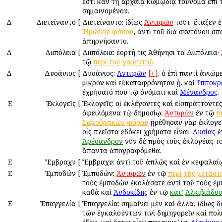
ἐστὶ κἀν τῇ ἀρχαίᾳ κωμῳδίᾳ τοὔνομα ἐπὶ 
σημαινομένου.
Δ
Διετείναντο
[
Διετείναντο: ἰδίως
Ἀντιφῶν
τοῦτ' ἔταξεν 
Ἡρώδου
φόνου
, ἀντὶ τοῦ διὰ συντόνου σ
ἀπηρνήσαντο.
Δ
Διιπόλεια
[
Διιπόλεια: ἑορτή τις Ἀθήνησι τὰ Διιπόλεια·
τῷ
περὶ
τοῦ
χορευτοῦ
.
Δ
Δυσάνιος
[
Δυσάνιος:
Ἀντιφῶν
[+]
. ὁ ἐπὶ παντὶ ἀνιώμ
μικρὸν καὶ εὐκαταφρόνητον ᾖ. καὶ
Ἱπποκρ
ἐχρήσατό που τῷ ὀνόματι καὶ
Μένανδρος
.
Ε
Ἐκλογεῖς
[
Ἐκλογεῖς: οἱ ἐκλέγοντες καὶ εἰσπράττοντε
ὀφειλόμενα τῷ δημοσίῳ.
Ἀντιφῶν
ἐν τῷ
π
Σαμοθρᾳκῶν
φόρου
ᾑρέθησαν γὰρ ἐκλογεῖ
οἷς πλεῖστα ἐδόκει χρήματα εἶναι.
Λυσίας
ἐ
Ἀρέσανδρον
νῦν δὲ πρὸς τοὺς ἐκλογέας τ
ἅπαντα ἀπογραφόμεθα.
Ε
Ἔμβραχυ
[
Ἔμβραχυ: ἀντὶ τοῦ ἁπλῶς καὶ ἐν κεφαλα
Ε
Ἐμποδών
[
Ἐμποδών:
Ἀντιφῶν
ἐν τῷ
περὶ
τῆς
μεταστ
τοὺς ἐμποδὼν ἐκολάσατε ἀντὶ τοῦ τοὺς ἐμ
καθὰ καὶ
Ἀνδοκίδης
ἐν τῷ
κατ’
Ἀλκιβιάδο
Ε
Ἐπαγγελία
[
Ἐπαγγελία: σημαίνει μὲν καὶ ἄλλα, ἰδίως δ
τῶν ἐγκαλούντων τινὶ δημηγορεῖν καὶ πολ