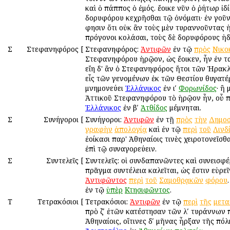
καὶ ὁ πάππος ὁ ἐμός. ἔοικε νῦν ὁ ῥήτωρ ἰδ
δορυφόρου κεχρῆσθαι τῷ ὀνόματι· ἐν γοῦν
φησιν ὅτι οὐκ ἂν τοὺς μὲν τυραννοῦντας 
πρόγονοι κολάσαι, τοὺς δὲ δορυφόρους ἠ
Σ
Στεφανηφόρος
[
Στεφανηφόρος:
Ἀντιφῶν
ἐν τῷ
πρὸς
Νικο
Στεφανηφόρου ἡρῷον, ὡς ἔοικεν, ἦν ἐν τα
εἴη δ' ἂν ὁ Στεφανηφόρος ἤτοι τῶν Ἡρακ
εἷς τῶν γενομένων ἐκ τῶν Θεστίου θυγατέ
μνημονεύει
Ἑλλάνικος
ἐν ιʹ
Φορωνίδος
· ἢ
Ἀττικοῦ Στεφανηφόρου τὸ ἡρῷον ἦν, οὗ π
Ἑλλάνικος
ἐν βʹ
Ἀτθίδος
μέμνηται.
Σ
Συνήγοροι
[
Συνήγοροι:
Ἀντιφῶν
ἐν τῇ
πρὸς
τὴν
Δημοσ
γραφὴν
ἀπολογίᾳ
καὶ ἐν τῷ
περὶ
τοῦ
Λινδ
ἐοίκασι παρ' Ἀθηναίοις τινὲς χειροτονεῖσθ
ἐπὶ τῷ συναγορεύειν.
Σ
Συντελεῖς
[
Συντελεῖς: οἱ συνδαπανῶντες καὶ συνεισφέ
πρᾶγμα συντέλεια καλεῖται, ὡς ἔστιν εὑρεῖ
Ἀντιφῶντος
περὶ
τοῦ
Σαμοθρᾳκῶν
φόρου
ἐν τῷ
ὑπὲρ
Κτησιφῶντος
.
Τ
Τετρακόσιοι
[
Τετρακόσιοι:
Ἀντιφῶν
ἐν τῷ
περὶ
τῆς
μετα
πρὸ ζʹ ἐτῶν κατέστησαν τῶν λʹ τυράννων 
Ἀθηναίοις, οἵτινες δʹ μῆνας ἦρξαν τῆς πό