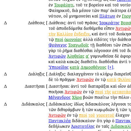
ἐν
Τριφάλητι
, τοῦ τε βορείου καὶ τοῦ νοτίο
Φαληρικοῦ, διὰ μέσου τῶν παρ' ἑκάτερα ἐ
νότιον, οὗ μνημονεύει καὶ
Πλάτων
ἐν
Γοργ
Δ
Διάθεσις
[
Διάθεσις: ἀντὶ τοῦ πρᾶσις
Ἰσοκράτης
Βουσί
τοῦ ἀποδεδόμεθα διεθέμεθα εἶπεν
Ἀντιφῶ
τὴν
Καλλίου
ἔνδειξιν
, καὶ ἀντὶ τοῦ διοίκησ
τῷ
περὶ
ὁμονοίας
ἀλλὰ εἰδότες τὴν διάθεσ
Φρύνιχος
Τραγῳδοῖς
τῇ διαθέσει τῶν ἐπῶν
γὰρ τὸ ῥῆμα διαθέσθαι λέγουσιν ἐπὶ τοῦ δι
Ἀντιφῶν
Ἀληθείας
αʹ
γυμνωθεῖσα δὲ ἀφορ
καὶ καλὰ κακῶς διαθεῖτο. διαθέσθαι ἀντὶ 
Ὑπερείδης
κατὰ
Δημοσθένους
[+]
.
Δ
Διάληξις
[
Διάληξις: διαλαγχάνειν τὸ κλήρῳ διαιρεῖσθ
δὲ τὸ πρᾶγμα·
Ἀντιφῶν
ἐν τῷ
κατὰ
Φιλίνο
Δ
Διαστῆσαι
[
Διαστῆσαι: ἀντὶ τοῦ διαταράξαι καὶ οἷον 
ποιῆσαι
Ἀντιφῶν
ἐν τῷ
περὶ
τῆς
μεταστάσ
Μένανδρος
Χήρᾳ
βοῶν ποιείτω τὴν πόλιν 
Δ
Διδάσκαλος
[
Διδάσκαλος: ἰδίως διδασκάλους λέγουσι τ
τῶν διθυράμβων ἢ τῶν κωμῳδιῶν ἢ τῶν τ
Ἀντιφῶν
ἐν τῷ
περὶ
τοῦ
χορευτοῦ
ἔλαχον 
Παντακλέα
διδάσκαλον· ὅτι γὰρ ὁ
Παντακ
δεδήλωκεν
Ἀριστοτέλης
ἐν ταῖς
Διδασκαλί