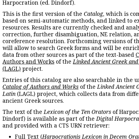
Harpocration (ed. Dindorf).
This is the first version of the
Catalog
, which is co
based on semi-automatic methods, and linked to e
resources. Results are currently checked and anal
correction, further disambiguation, NE relation, a
coreference resolution. Forthcoming versions of t
will allow to search Greek forms and will be enri
data from other sources as part of the text-based
C
Authors and Works
of the
Linked Ancient Greek and
(LAGL)
project.
Entries of this catalog are also searchable in the u
Catalog of Authors and Works
of the
Linked Ancient 
Latin
(LAGL) project, which collects data from diff
ancient Greek sources.
The text of the
Lexicon of the Ten Orators
of Harpocr
Dindorf) is available as part of the
Digital Harpocra
and provided with a CTS URN retriever:
Full Text
(
Harpocrationis Lexicon in Decem Orat