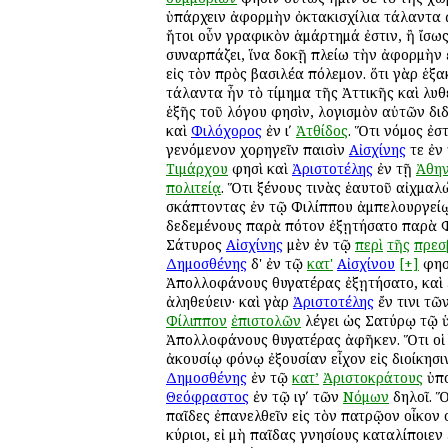
ὑπάρχειν ἀφορμὴν ὀκτακισχίλια τάλαντα 
ἤτοι οὖν γραφικὸν ἁμάρτημά ἐστιν, ἢ ἴσω
συναρπάζει, ἵνα δοκῇ πλείω τὴν ἀφορμὴν ἔ
εἰς τὸν πρὸς βασιλέα πόλεμον. ὅτι γὰρ ἑξα
τάλαντα ἦν τὸ τίμημα τῆς Ἀττικῆς καὶ λυθ
ἑξῆς τοῦ λόγου φησὶν, λογισμὸν αὐτῶν διδ
καὶ
Φιλόχορος
ἐν ιʹ
Ἀτθίδος
. Ὅτι νόμος ἐστ
γενόμενον χορηγεῖν παισὶν
Αἰσχίνης
τε ἐν
Τιμάρχου
φησὶ καὶ
Ἀριστοτέλης
ἐν τῇ
Ἀθη
πολιτείᾳ
. Ὅτι ξένους τινὰς ἑαυτοῦ αἰχμαλ
σκάπτοντας ἐν τῷ Φιλίππου ἀμπελουργείῳ
δεδεμένους παρὰ πότον ἐξῃτήσατο παρὰ 
Σάτυρος
Αἰσχίνης
μὲν ἐν τῷ
περὶ
τῆς
πρεσ
Δημοσθένης
δ' ἐν τῷ
κατ'
Αἰσχίνου
[+]
φησ
Ἀπολλοφάνους θυγατέρας ἐξῃτήσατο, καὶ 
ἀληθεύειν· καὶ γὰρ
Ἀριστοτέλης
ἔν τινι τῶ
Φίλιππον
ἐπιστολῶν
λέγει ὡς Σατύρῳ τῷ 
Ἀπολλοφάνους θυγατέρας ἀφῆκεν. Ὅτι οἱ 
ἀκουσίῳ φόνῳ ἐξουσίαν εἶχον εἰς διοίκησι
Δημοσθένης
ἐν τῷ
κατ’
Ἀριστοκράτους
ὑπο
Θεόφραστος
ἐν τῷ ιγʹ τῶν
Νόμων
δηλοῖ. Ὅ
παῖδες ἐπανελθεῖν εἰς τὸν πατρῷον οἶκον
κύριοι, εἰ μὴ παῖδας γνησίους καταλίποιεν