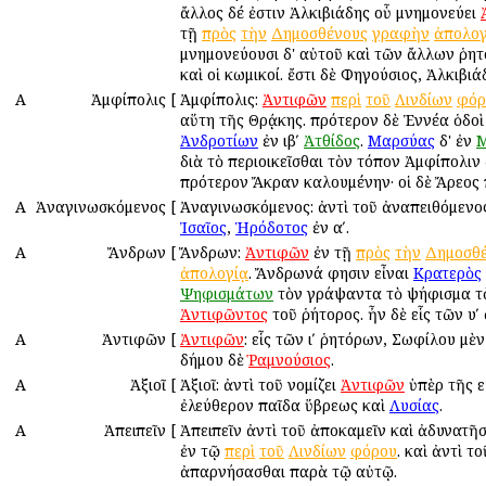
ἄλλος δέ ἐστιν Ἀλκιβιάδης οὗ μνημονεύει
τῇ
πρὸς
τὴν
Δημοσθένους
γραφὴν
ἀπολογ
μνημονεύουσι δ' αὐτοῦ καὶ τῶν ἄλλων ῥητ
καὶ οἱ κωμικοί. ἔστι δὲ Φηγούσιος, Ἀλκιβιά
Α
Ἀμφίπολις
[
Ἀμφίπολις:
Ἀντιφῶν
περὶ
τοῦ
Λινδίων
φόρ
αὕτη τῆς Θρᾴκης. πρότερον δὲ Ἐννέα ὁδοὶ
Ἀνδροτίων
ἐν ιβʹ
Ἀτθίδος
.
Μαρσύας
δ' ἐν
Μ
διὰ τὸ περιοικεῖσθαι τὸν τόπον Ἀμφίπολιν
πρότερον Ἄκραν καλουμένην· οἱ δὲ Ἄρεος 
Α
Ἀναγινωσκόμενος
[
Ἀναγινωσκόμενος: ἀντὶ τοῦ ἀναπειθόμεν
Ἰσαῖος
,
Ἡρόδοτος
ἐν αʹ.
Α
Ἄνδρων
[
Ἄνδρων:
Ἀντιφῶν
ἐν τῇ
πρὸς
τὴν
Δημοσθ
ἀπολογίᾳ
. Ἄνδρωνά φησιν εἶναι
Κρατερὸς
Ψηφισμάτων
τὸν γράψαντα τὸ ψήφισμα τὸ
Ἀντιφῶντος
τοῦ ῥήτορος. ἦν δὲ εἷς τῶν υʹ
Α
Ἀντιφῶν
[
Ἀντιφῶν
: εἷς τῶν ιʹ ῥητόρων, Σωφίλου μὲν
δήμου δὲ
Ῥαμνούσιος
.
Α
Ἀξιοῖ
[
Ἀξιοῖ: ἀντὶ τοῦ νομίζει
Ἀντιφῶν
ὑπὲρ τῆς ε
ἐλεύθερον παῖδα ὕβρεως καὶ
Λυσίας
.
Α
Ἀπειπεῖν
[
Ἀπειπεῖν ἀντὶ τοῦ ἀποκαμεῖν καὶ ἀδυνατῆ
ἐν τῷ
περὶ
τοῦ
Λινδίων
φόρου
. καὶ ἀντὶ το
ἀπαρνήσασθαι παρὰ τῷ αὐτῷ.