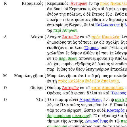
Κ
Κεραμεικός
[
Κεραμεικός:
Ἀντιφῶν
ἐν τῷ
πρὸς
Νικοκλέ
ὅτι δύο εἰσὶ Κεραμεικοὶ, ὡς καὶ ὁ ῥήτωρ φη
ἔνδον τῆς πόλεως, ὁ δὲ ἕτερος ἔξω, ἔνθα κ
πολέμῳ τελευτήσαντας ἔθαπτον δημοσίᾳ κ
ἐπιταφίους ἔλεγον, δηλοῖ
Καλλικράτης
ἢ
Μ
τῷ
περὶ
Ἀθηνῶν
.
Λ
Λέσχαι
[
Λέσχαι:
Ἀντιφῶν
ἐν τῷ
πρὸς
Νικοκλέα
. λ
δημοσίους τινὰς τόπους, ἐν οἷς σχολὴν ἄγ
ἐκαθέζοντο πολλοί.
Ὅμηρος
οὐδ' ἐθέλεις ε
χαλκήϊον ἐς δόμον ἐλθὼν ἠέ που ἐς λέσχη
ἐν τῷ
περὶ
θεῶν
ἀπονενεμῆσθαι τῷ Ἀπόλλ
λέσχας φησὶν, ἐξέδραις δὲ ὁμοίας γίνεσθαι
παρ' ἐνίοις τὸν θεὸν λεσχηνόριον ἐπικαλεῖ
Μ
Μοιρολογχῆσαι
[
Μοιρολογχῆσαι: ἀντὶ τοῦ μέρους μεταλαβ
ἐν τῇ
πρὸς
Καλλίου
ἔνδειξιν
ἀπολογίᾳ
.
Ο
Οἰσύμη
[
Οἰσύμη:
Ἀντιφῶν
ἐν τῷ
κατὰ
Λαισποδίου
. 
Θρᾴκης, καθά φασιν ἄλλοι τε καὶ
Ἔφορος
Ο
Ὅτι
[
Ὅτι διαμαρτάνει
Δημοσθένης
ἐν τῷ
κατὰ
λέγων Πλαταιέας γεγράφθαι ἐν τῇ Ποικίλῃ
γὰρ τοῦτο εἴρηκεν, ὥσπερ οὐδὲ
Κρατερὸς
ἐ
ψηφισμάτων
συναγωγῇ
. Ὅτι ἑξακισχίλια 
τίμημα τῆς Ἀττικῆς.
Δημοσθένης
ἐν τῷ
περ
συμμοριῶν
φησὶν οὕτως ἡμῖν δὲ τὸ τῆς χώ