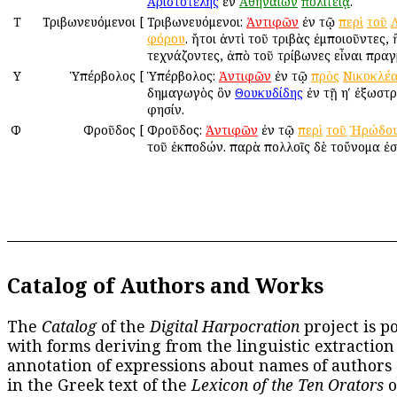
Ἀριστοτέλης
ἐν
Ἀθηναίων
πολιτείᾳ
.
Τ
Τριβωνευόμενοι
[
Τριβωνευόμενοι:
Ἀντιφῶν
ἐν τῷ
περὶ
τοῦ
φόρου
. ἤτοι ἀντὶ τοῦ τριβὰς ἐμποιοῦντες, 
τεχνάζοντες, ἀπὸ τοῦ τρίβωνες εἶναι πρα
Υ
Ὑπέρβολος
[
Ὑπέρβολος:
Ἀντιφῶν
ἐν τῷ
πρὸς
Νικοκλέ
δημαγωγὸς ὃν
Θουκυδίδης
ἐν τῇ ηʹ ἐξωστ
φησίν.
Φ
Φροῦδος
[
Φροῦδος:
Ἀντιφῶν
ἐν τῷ
περὶ
τοῦ
Ἡρώδο
τοῦ ἐκποδών. παρὰ πολλοῖς δὲ τοὔνομα ἐσ
Catalog of Authors and Works
The
Catalog
of the
Digital Harpocration
project is p
with forms deriving from the linguistic extraction
annotation of expressions about names of authors
in the Greek text of the
Lexicon of the Ten Orators
o