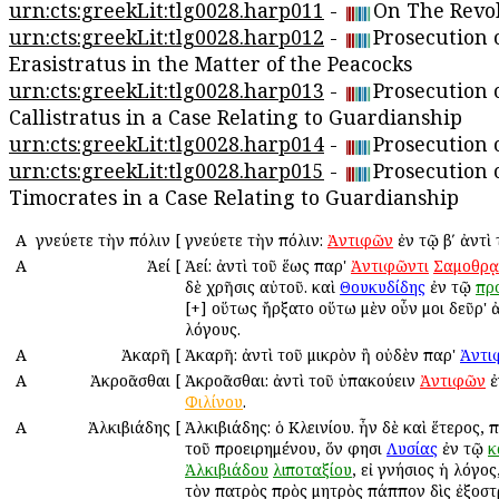
urn:cts:greekLit:tlg0028.harp011
-
On The Revo
urn:cts:greekLit:tlg0028.harp012
-
Prosecution 
Erasistratus in the Matter of the Peacocks
urn:cts:greekLit:tlg0028.harp013
-
Prosecution 
Callistratus in a Case Relating to Guardianship
urn:cts:greekLit:tlg0028.harp014
-
Prosecution o
urn:cts:greekLit:tlg0028.harp015
-
Prosecution 
Timocrates in a Case Relating to Guardianship
Α
Ἁγνεύετε τὴν πόλιν
[
Ἁγνεύετε τὴν πόλιν:
Ἀντιφῶν
ἐν τῷ βʹ ἀντὶ 
Α
Ἀεί
[
Ἀεί: ἀντὶ τοῦ ἕως παρ'
Ἀντιφῶντι
Σαμοθρᾳ
δὲ χρῆσις αὐτοῦ. καὶ
Θουκυδίδης
ἐν τῷ
πρ
[+] οὕτως ἤρξατο οὕτω μὲν οὖν μοι δεῦρ' ἀ
λόγους.
Α
Ἀκαρῆ
[
Ἀκαρῆ: ἀντὶ τοῦ μικρὸν ἢ οὐδὲν παρ'
Ἀντι
Α
Ἀκροᾶσθαι
[
Ἀκροᾶσθαι: ἀντὶ τοῦ ὑπακούειν
Ἀντιφῶν
ἐ
Φιλίνου
.
Α
Ἀλκιβιάδης
[
Ἀλκιβιάδης: ὁ Κλεινίου. ἦν δὲ καὶ ἕτερος,
τοῦ προειρημένου, ὅν φησι
Λυσίας
ἐν τῷ
κ
Ἀλκιβιάδου
λιποταξίου
, εἰ γνήσιος ἡ λόγος
τὸν πατρὸς πρὸς μητρὸς πάππον δὶς ἐξοστ