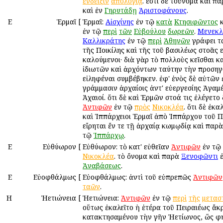
ἔνδειξιν
ἀπολογίᾳ
. ἔστι δὲ τοὔνομα καὶ πα
καὶ ἐν
Γηρυτάδῃ
Ἀριστοφάνους
.
Ε
Ἑρμαῖ
[
Ἑρμαῖ:
Αἰσχίνης
ἐν τῷ
κατὰ
Κτησιφῶντος
κ
ἐν τῷ
περὶ
τῶν
Εὐβούλου
δωρεῶν
.
Μενεκλ
Καλλικράτης
ἐν τῷ
περὶ
Ἀθηνῶν
γράφει τ
τῆς Ποικίλης καὶ τῆς τοῦ βασιλέως στοᾶς ε
καλούμενοι· διὰ γὰρ τὸ πολλοὺς κεῖσθαι κ
ἰδιωτῶν καὶ ἀρχόντων ταύτην τὴν προσηγ
εἰληφέναι συμβέβηκεν. ἐφ' ἑνὸς δὲ αὐτῶν
γράμμασιν ἀρχαίοις ἀντ' εὐεργεσίης Ἀγα
Ἀχαιοί. ὅτι δὲ καὶ Ἑρμῶν στοά τις ἐλέγετο
Ἀντιφῶν
ἐν τῷ
πρὸς
Νικοκλέα
. ὅτι δὲ ἐκα
καὶ Ἱππάρχειοι Ἑρμαῖ ἀπὸ Ἱππάρχου τοῦ Π
εἴρηται ἔν τε τῇ ἀρχαίᾳ κωμῳδίᾳ καὶ παρ
τῷ
Ἱππάρχῳ
.
Ε
Εὐθύωρον
[
Εὐθύωρον: τὸ κατ' εὐθεῖαν
Ἀντιφῶν
ἐν τῷ
Νικοκλέα
. τὸ ὄνομα καὶ παρὰ
Ξενοφῶντι
ἐ
Ἀναβάσεως
.
Ε
Εὐοφθάλμως
[
Εὐοφθάλμως: ἀντὶ τοῦ εὐπρεπῶς
Ἀντιφῶν
ταῶν
.
Η
Ἠετιώνεια
[
Ἠετιώνεια:
Ἀντιφῶν
ἐν τῷ
περὶ
τῆς
μετασ
οὕτως ἐκαλεῖτο ἡ ἑτέρα τοῦ Πειραιέως ἄκ
κατακτησαμένου τὴν γῆν Ἠετίωνος, ὥς φ