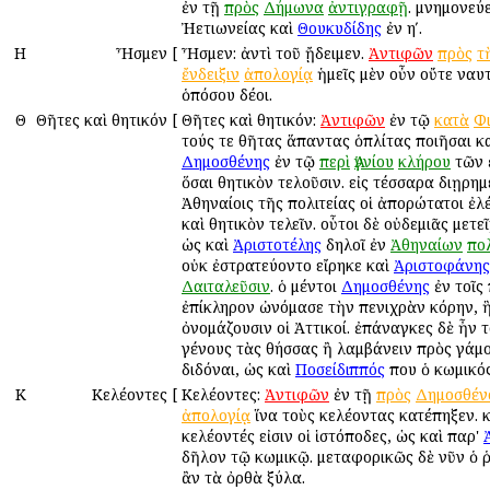
ἐν τῇ
πρὸς
Δήμωνα
ἀντιγραφῇ
. μνημονεύε
Ἠετιωνείας καὶ
Θουκυδίδης
ἐν ηʹ.
Η
Ἦσμεν
[
Ἦσμεν: ἀντὶ τοῦ ᾔδειμεν.
Ἀντιφῶν
πρὸς
τ
ἔνδειξιν
ἀπολογίᾳ
ἡμεῖς μὲν οὖν οὔτε ναυ
ὁπόσου δέοι.
Θ
Θῆτες καὶ θητικόν
[
Θῆτες καὶ θητικόν:
Ἀντιφῶν
ἐν τῷ
κατὰ
Φι
τούς τε θῆτας ἅπαντας ὁπλίτας ποιῆσαι κ
Δημοσθένης
ἐν τῷ
περὶ
Ἁγνίου
κλήρου
τῶν 
ὅσαι θητικὸν τελοῦσιν. εἰς τέσσαρα διῃρημ
Ἀθηναίοις τῆς πολιτείας οἱ ἀπορώτατοι ἐλ
καὶ θητικὸν τελεῖν. οὗτοι δὲ οὐδεμιᾶς μετε
ὡς καὶ
Ἀριστοτέλης
δηλοῖ ἐν
Ἀθηναίων
πολ
οὐκ ἐστρατεύοντο εἴρηκε καὶ
Ἀριστοφάνης
Δαιταλεῦσιν
. ὁ μέντοι
Δημοσθένης
ἐν τοῖς
ἐπίκληρον ὠνόμασε τὴν πενιχρὰν κόρην, 
ὀνομάζουσιν οἱ Ἀττικοί. ἐπάναγκες δὲ ἦν τ
γένους τὰς θήσσας ἢ λαμβάνειν πρὸς γάμο
διδόναι, ὡς καὶ
Ποσείδιππός
που ὁ κωμικός
Κ
Κελέοντες
[
Κελέοντες:
Ἀντιφῶν
ἐν τῇ
πρὸς
Δημοσθέν
ἀπολογίᾳ
ἵνα τοὺς κελέοντας κατέπηξεν. 
κελέοντές εἰσιν οἱ ἱστόποδες, ὡς καὶ παρ'
δῆλον τῷ κωμικῷ. μεταφορικῶς δὲ νῦν ὁ 
ἂν τὰ ὀρθὰ ξύλα.