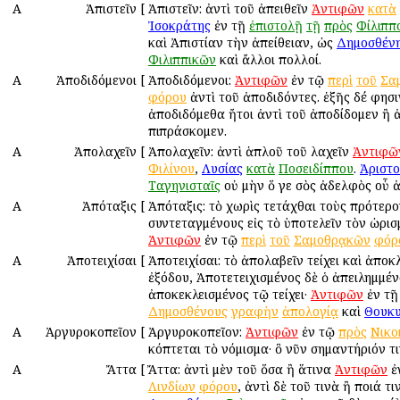
Α
Ἀπιστεῖν
[
Ἀπιστεῖν: ἀντὶ τοῦ ἀπειθεῖν
Ἀντιφῶν
κατὰ
Ἰσοκράτης
ἐν τῇ
ἐπιστολῇ
τῇ
πρὸς
Φίλιππ
καὶ Ἀπιστίαν τὴν ἀπείθειαν, ὡς
Δημοσθέν
Φιλιππικῶν
καὶ ἄλλοι πολλοί.
Α
Ἀποδιδόμενοι
[
Ἀποδιδόμενοι:
Ἀντιφῶν
ἐν τῷ
περὶ
τοῦ
Σα
φόρου
ἀντὶ τοῦ ἀποδιδόντες. ἑξῆς δέ φησι
ἀποδιδόμεθα ἤτοι ἀντὶ τοῦ ἀποδίδομεν ἢ ἀ
πιπράσκομεν.
Α
Ἀπολαχεῖν
[
Ἀπολαχεῖν: ἀντὶ ἁπλοῦ τοῦ λαχεῖν
Ἀντιφῶ
Φιλίνου
,
Λυσίας
κατὰ
Ποσειδίππου
.
Ἀριστ
Ταγηνισταῖς
οὐ μὴν ὅ γε σὸς ἀδελφὸς οὗ 
Α
Ἀπόταξις
[
Ἀπόταξις: τὸ χωρὶς τετάχθαι τοὺς πρότερ
συντεταγμένους εἰς τὸ ὑποτελεῖν τὸν ὡρι
Ἀντιφῶν
ἐν τῷ
περὶ
τοῦ
Σαμοθρᾳκῶν
φόρ
Α
Ἀποτειχίσαι
[
Ἀποτειχίσαι: τὸ ἀπολαβεῖν τείχει καὶ ἀποκ
ἐξόδου, Ἀποτετειχισμένος δὲ ὁ ἀπειλημμέν
ἀποκεκλεισμένος τῷ τείχει·
Ἀντιφῶν
ἐν τ
Δημοσθένους
γραφὴν
ἀπολογίᾳ
καὶ
Θουκυ
Α
Ἀργυροκοπεῖον
[
Ἀργυροκοπεῖον:
Ἀντιφῶν
ἐν τῷ
πρὸς
Νικο
κόπτεται τὸ νόμισμα· ὃ νῦν σημαντήριόν τι
Α
Ἄττα
[
Ἄττα: ἀντὶ μὲν τοῦ ὅσα ἢ ἅτινα
Ἀντιφῶν
ἐ
Λινδίων
φόρου
, ἀντὶ δὲ τοῦ τινὰ ἢ ποιά τι