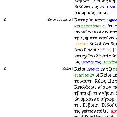
λαμβάνειν πρὸς γάμ
διδόναι, ὡς καὶ
Ποσεί
ὁ κωμικός φησιν.
Κ
Καταχύσματα
[
Καταχύσματα:
Δημοσ
. ὅτι
κατὰ
Στεφάνου
αʹ
νεωνήτων οἱ δεσπότ
τραγήματα κατέχεο
δηλοῖ· ὅτι δὲ
Πλούτῳ
ἀπὸ θεωρίας * [+] [+]
κατεχεῖτο δὲ καὶ τῶ
ὡς
Θεόπομπος
Ἡδυχάρε
Κ
Κεῖοι
[
Κεῖοι:
ἐν τῷ
Λυσίας
πε
οἱ Κεῖοι μ
εὐεργεσιῶν
τοσαύτη. Κέως μία 
Κυκλάδων νήσων, π
τῇ Ἀττικῇ. τὴν νῆσον 
ὠνόμασεν ὁ ῥήτωρ. 
τὴν Εὔβοιαν· Εὔβοι' Ἀ
τις γείτων πόλις.
Ἀρι
περὶ Σικελίας φησὶν