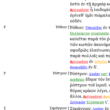
ἐστὶν ἐν τῇ ἀρχαίᾳ 
ἦ λοιδορία
Ἀριστοφάνης
ἐγένεθ' ὑμῖν πώμαλα
οὐδέν.
Ρ
Ῥόθιον
[
Ῥόθιον:
ἐν 
Ὑπερείδης
Πολύευκτον
στρατηγεῖν
καλεῖται παρὰ τὸν ῥ
τῶν κωπῶν ἀκουόμε
σφοδρῶς ἐλαύνωσιν
παρὰ πολλοῖς καὶ π
ἐν
κ
Ἀριστοφάνει
Ἱππεῦσι
ἐν δʹ.
Θουκυδίδῃ
Ρ
Ῥόπτρον
[
Ῥόπτρον:
Λυσίας
κατ’
ἔδησε τὸν ἵπ
ἀσεβείας
ῥόπτρου τοῦ ἱεροῦ. 
θύρας κρίκον λέγει,
ἄλλοι,
Ἀριστοφάνης
Ἀμφ
ϛʹ.
Ξενοφῶν
Ἑλληνικῶν
Σ
Σηράγγιον
[
Σηράγγιον:
ἐν
Λυσίας