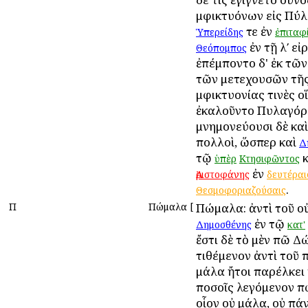
Ἀμφικτυόνων εἰς Πύ
τε ἐν
Ὑπερείδης
ἐπιταφ
ἐν τῇ λʹ εἰ
Θεόπομπος
ἐπέμποντο δ' ἐκ τῶ
τῶν μετεχουσῶν τῆ
Ἀμφικτυονίας τινὲς ο
ἐκαλοῦντο Πυλαγόρ
μνημονεύουσι δὲ κα
πολλοὶ, ὥσπερ καὶ
Δ
τῷ
κ
ὑπὲρ
Κτησιφῶντος
ἐν
Ἀριστοφάνης
δευτέραι
.
Θεσμοφοριαζούσαις
Π
Πώμαλα
[
Πώμαλα: ἀντὶ τοῦ 
ἐν τῷ
Δημοσθένης
κατ'
ἔστι δὲ τὸ μὲν πῶ Δ
τιθέμενον ἀντὶ τοῦ π
μάλα ἤτοι παρέλκει 
ποσοῖς λεγόμενον 
οἷον οὐ μάλα, οὐ πάν