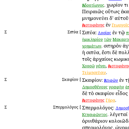
. χωρίον τι
Ἀνδροτίωνος
Πειραιῶς οὕτως ἐκα
μνημονεύει δ' αὐτοῦ
ἐν
Ἀριστοφάνης
Γεωργοῖς
Σ
Σιπύα
[
Σιπύα:
ἐν τῷ
Λυσίας
π
ἡμικληρίου
τῶν
Μακαρτ
. σιτηρὸν ἀγ
χρημάτων
ἡ σιπύα, ἔστι δὲ πο
τοῖς ἀρχαίοις κωμικ
,
Χρυσῷ
γένει
Ἀριστοφάνη
.
Τελμησεῦσιν
Σ
Σκαφίον
[
Σκαφίον:
ἐν 
Ἀντιφῶν
Δημοσθένους
γραφὴν
ἀ
δὲ τὸ σκαφίον εἶδος
.
Ἀριστοφάνης
Γήρᾳ
Σ
Σπερμολόγος
[
Σπερμολόγος:
Δημοσ
. λέγεταί
Κτησιφῶντος
ὀρνιθάριον κολοιῶδ
σπερμολόγος, ὠνομ