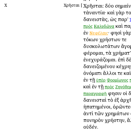
Χ
Χρῆσται
[
Χρῆσται: δύο σημαί
τἀναντία· καὶ γὰρ τ
δανειστὰς, ὡς παρ'
καὶ πα
πρὸς
Καλυδῶνα
ἐν
· φησὶ γὰ
Νεφέλαις
τόκων χρήστων τε
δυσκολωτάτων ἄγομ
φέρομαι, τὰ χρήματ'
ἐνεχυράζομαι. ἐπὶ δ
δανειζομένου κέχρη
ὀνόματι ἄλλοι τε κα
ἐν τῇ
ὑπὲρ
Φορμίωνος
καὶ ἐν τῇ
πρὸς
Ζηνόθεμ
φησιν οἱ 
παραγραφῇ
δανεισταὶ τὸ ἐξ ἀρχ
ἠπατημένοι, ὁρῶντε
ἀντὶ τῶν χρημάτων
πονηρὸν χρήστην, ἄ
οὐδέν.