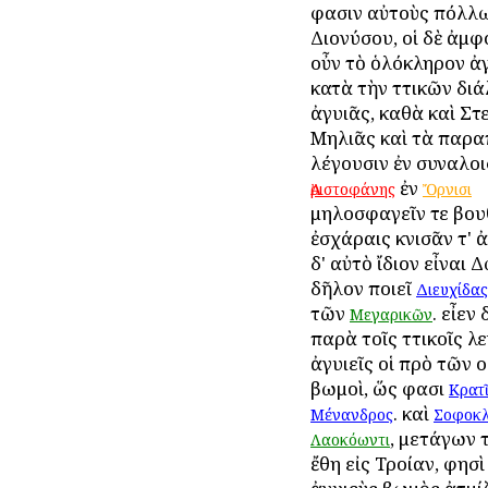
φασιν αὐτοὺς Ἀπόλλω
Διονύσου, οἱ δὲ ἀμφο
οὖν τὸ ὁλόκληρον ἀγ
κατὰ τὴν Ἀττικῶν δι
ἀγυιᾶς, καθὰ καὶ Στε
Μηλιᾶς καὶ τὰ παρα
λέγουσιν ἐν συναλοι
ἐν
Ἀριστοφάνης
Ὄρνισι
μηλοσφαγεῖν τε βου
ἐσχάραις κνισᾶν τ' 
δ' αὐτὸ ἴδιον εἶναι 
δῆλον ποιεῖ
Διευχίδας
τῶν
. εἶεν 
Μεγαρικῶν
παρὰ τοῖς Ἀττικοῖς λ
ἀγυιεῖς οἱ πρὸ τῶν 
βωμοὶ, ὥς φασι
Κρατ
. καὶ
Μένανδρος
Σοφοκ
, μετάγων 
Λαοκόωντι
ἔθη εἰς Τροίαν, φησὶ