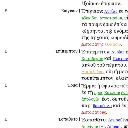
ἐξοίσων ἐπίγυιον.
Ε
Ἐπίγυιον
[
Ἐπίγυιον:
ἐν 
Λυσίας
, 
Ἀνδοκίδην
ἀποστασίου
τὰ πρυμνήσια ἐπίγυι
κέχρηνται τῷ ὀνόματ
τῆς ἀρχαίας κωμῳδί
.
Ἀριστοφάνης
Ὁλκάσιν
Ε
Ἐπίπεμπτον
[
Ἐπίπεμπτον:
ἐ
Λυσίας
καὶ
Κριτόδημον
Πλάτων
ἁπλοῦ τοῦ πέμπτου
οὐ μὴ με
Δαιταλεῦσιν
τοὐπίπεμπτον, κλαέ
Ε
Ἕρμα
[
Ἕρμα: ἡ ὕφαλος πέ
ἐν τῇ
πρὸς
Καλλίου
ἔνδ
. ἔστι δὲ το
ἀπολογίᾳ
παρ'
καὶ ἐν
Ἀνακρέοντι
.
Ἀριστοφάνους
Ε
Ἐσπαθᾶτο
[
Ἐσπαθᾶτο:
Δημοσθέν
.
φη
Αἰσχίνου
[+]
Δίδυμός