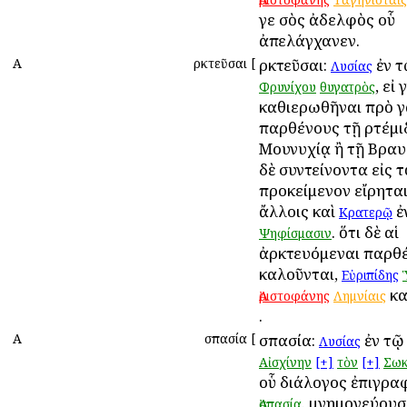
γε σὸς ἀδελφὸς οὗ
ἀπελάγχανεν.
Α
Ἀρκτεῦσαι
[
Ἀρκτεῦσαι:
ἐν 
Λυσίας
, εἰ
Φρυνίχου
θυγατρὸς
καθιερωθῆναι πρὸ 
παρθένους τῇ Ἀρτέμι
Μουνυχίᾳ ἢ τῇ Βραυ
δὲ συντείνοντα εἰς τ
προκείμενον εἴρητα
ἄλλοις καὶ
ἐ
Κρατερῷ
. ὅτι δὲ αἱ
Ψηφίσμασιν
ἀρκτευόμεναι παρθέ
καλοῦνται,
Εὐριπίδης
κα
Ἀριστοφάνης
Λημνίαις
.
Α
Ἀσπασία
[
Ἀσπασία:
ἐν τ
Λυσίας
Αἰσχίνην
[+]
τὸν
[+]
Σωκ
οὗ διάλογος ἐπιγρα
. μνημονεύουσι
Ἀσπασία