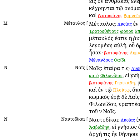
εἰς ὃν ἄνθρακας ἐν
κέχρηνται τῷ ὀνόματ
καὶ
Ἀριστοφάνης
Ἀχαρνεῦ
Μ
Μέταυλος
[
Μέταυλος:
ἐν
Λυσίας
Ἐρατοσθένους
φόνου
ἀπ
μέταυλός ἐστιν ἡ ῥ
λεγομένη αὐλὴ, οὗ ὄ
ἦσαν·
Ἀριστοφάνης
Λημν
.
Μένανδρος
Θαΐδι
Ν
Ναΐς
[
Ναΐς: ἑταίρα τις·
Λυσ
, εἰ γν
κατὰ
Φιλωνίδου
. 
Ἀριστοφάνης
Γηρυτάδῃ
καὶ ἐν τῷ
, ὅπ
Πλούτῳ
κωμικὸς ἐρᾷ δὲ Λαῒς
Φιλωνίδου, γραπτέο
τοῦ ν Ναΐς.
Ν
Ναυτοδίκαι
[
Ναυτοδίκαι:
ἐ
Λυσίας
, εἰ γνήσιος 
Ἀλκιβιάδην
ἀρχή τις ἦν Ἀθήνησιν 