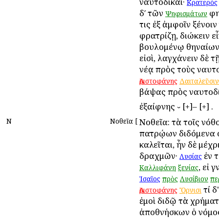
ναυτοδίκαι·
Κρατερὸς
δʹ τῶν
φη
Ψηφισμάτων
τις ἐξ ἀμφοῖν ξένοι
φρατρίζῃ, διώκειν ε
βουλομένῳ Ἀθηναίων,
εἰσὶ, λαγχάνειν δὲ τῇ
νέᾳ πρὸς τοὺς ναυτ
Ἀριστοφάνης
Δαιταλεῦσιν
βάψας πρὸς ναυτοδί
ἐξαίφνης ⏑ [+]– [+] .
Ν
Νοθεῖα
[
Νοθεῖα: τὰ τοῖς νόθ
πατρῴων διδόμενα 
καλεῖται, ἦν δὲ μέχρ
δραχμῶν·
ἐν 
Λυσίας
, εἰ 
Καλλιφάνη
ξενίας
Ἰσαῖος
πρὸς
Λυσίβιον
πε
τί δ
Ἀριστοφάνης
Ὄρνισι
ἐμοὶ διδῷ τὰ χρήματ
ἀποθνήσκων ὁ νόμος