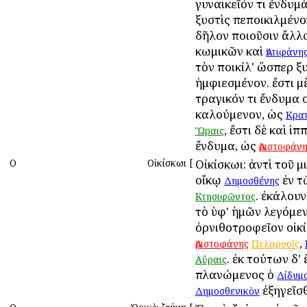
γυναικεῖόν τι ἔνδυμά
ξυστὶς πεποικιλμένο
δῆλον ποιοῦσιν ἄλλο
κωμικῶν καὶ
Ἀντιφάνη
τὸν ποικίλ' ὥσπερ ξυ
ἠμφιεσμένον. ἔστι μ
τραγικόν τι ἔνδυμα
καλούμενον, ὡς
Κρατ
, ἔστι δὲ καὶ ἱπ
Ὥραις
ἔνδυμα, ὡς
Ἀριστοφάν
Ο
Οἰκίσκωι
[
Οἰκίσκωι: ἀντὶ τοῦ μ
οἴκῳ
ἐν 
Δημοσθένης
. ἐκάλουν 
Κτησιφῶντος
τὸ ὑφ' ἡμῶν λεγόμε
ὀρνιθοτροφεῖον οἰκί
,
Ἀριστοφάνης
Πελαργοῖς
. ἐκ τούτων δ' 
Αὔραις
πλανώμενος ὁ
Δίδυμ
ἐξηγεῖσθ
Δημοσθενικὸν