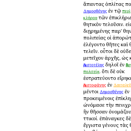
ἅπαντας ὁπλίτας πο
ἐν τῷ
Δημοσθένης
περὶ
τῶν ἐπικλήρω
κλήρου
θητικὸν τελοῦσιν. ε
διῃρημένης παρ' Ἀθη
πολιτείας οἱ ἀπορώ
ἐλέγοντο θῆτες καὶ 
τελεῖν. οὗτοι δὲ οὐδ
μετεῖχον ἀρχῆς, ὡς 
δηλοῖ ἐν
Ἀριστοτέλης
Ἀθ
. ὅτι δὲ οὐκ
πολιτείᾳ
ἐστρατεύοντο εἴρηκε
ἐν
Ἀριστοφάνης
Δαιταλεῦ
μέντοι
ἐν 
Δημοσθένης
προκειμένοις ἐπίκλ
ὠνόμασε τὴν πενιχρ
ἣν θῆσσαν ὀνομάζου
Ἀττικοί. ἐπάναγκες δὲ
ἔγγιστα γένους τὰς