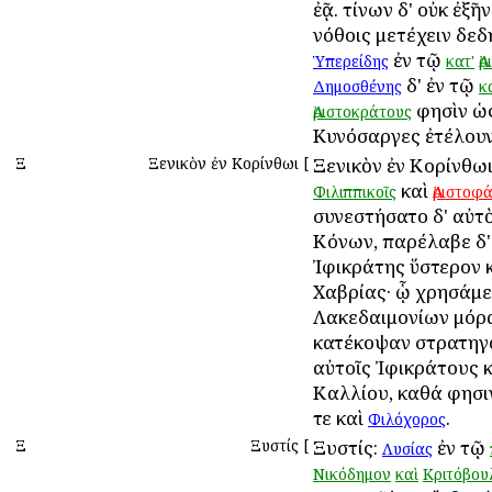
ἐᾷ. τίνων δ' οὐκ ἐξῆν
νόθοις μετέχειν δε
ἐν τῷ
Ὑπερείδης
κατ'
Ἀ
δ' ἐν τῷ
Δημοσθένης
κ
φησὶν ὡς
Ἀριστοκράτους
Κυνόσαργες ἐτέλουν
Ξ
Ξενικὸν ἐν Κορίνθωι
[
Ξενικὸν ἐν Κορίνθω
καὶ
Φιλιππικοῖς
Ἀριστοφ
συνεστήσατο δ' αὐτ
Κόνων, παρέλαβε δ'
Ἰφικράτης ὕστερον 
Χαβρίας· ᾧ χρησάμε
Λακεδαιμονίων μόρ
κατέκοψαν στρατηγ
αὐτοῖς Ἰφικράτους κ
Καλλίου, καθά φησ
τε καὶ
.
Φιλόχορος
Ξ
Ξυστίς
[
Ξυστίς:
ἐν τῷ
Λυσίας
Νικόδημον
καὶ
Κριτόβου