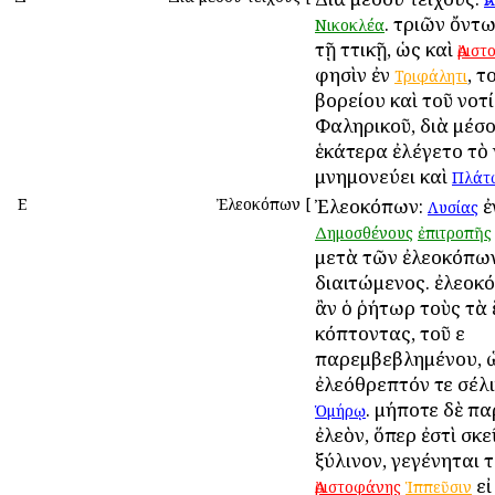
. τριῶν ὄντω
Νικοκλέα
τῇ Ἀττικῇ, ὡς καὶ
Ἀρισ
φησὶν ἐν
, τ
Τριφάλητι
βορείου καὶ τοῦ νοτί
Φαληρικοῦ, διὰ μέσ
ἑκάτερα ἐλέγετο τὸ 
μνημονεύει καὶ
Πλάτ
Ε
Ἐλεοκόπων
[
Ἐλεοκόπων:
ἐ
Λυσίας
Δημοσθένους
ἐπιτροπῆς
μετὰ τῶν ἐλεοκόπω
διαιτώμενος. ἐλεοκ
ἂν ὁ ῥήτωρ τοὺς τὰ 
κόπτοντας, τοῦ ε
παρεμβεβλημένου, 
ἐλεόθρεπτόν τε σέλι
. μήποτε δὲ πα
Ὁμήρῳ
ἐλεὸν, ὅπερ ἐστὶ σκ
ξύλινον, γεγένηται 
εἰ
Ἀριστοφάνης
Ἱππεῦσιν