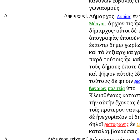
κανόνων ἐσβολὰς ἐ
γωνιασμούς.
Δ
Δήμαρχος
[
Δήμαρχος:
ἐν
Λυσίας
. ἄρχων τις ἦν
Μόσχου
δήμαρχος· οὗτοι δὲ 
ἀπογραφὰς ἐποιοῦν
ἑκάστῳ δήμῳ χωρίων
καὶ τὰ ληξιαρχικὰ γ
παρὰ τούτοις ἦν, κα
τοὺς δήμους ὁπότε δ
καὶ ψῆφον αὐτοῖς ἐδ
τούτους δέ φησιν
Ἀρ
ὑπὸ
Ἀθηναίων
πολιτείᾳ
Κλεισθένους καταστ
τὴν αὐτὴν ἔχοντας ἐ
τοῖς πρότερον ναυκρ
δὲ ἠνεχυρίαζον οἱ δ
δηλοῖ
ἐν
Ἀριστοφάνης
Σ
καταλαμβανούσαις.
Δ
Διὰ μέσου τείχους
[
Διὰ μέσου τείχους:
Ἀ