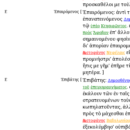
προσκαθέλοι με τοὐ
Ε
Ἐπαιρόμενος
[
Ἐπαιρόμενος: ἀντὶ 
ἐπανατεινόμενος
Δη
τῷ
.
ὑπὲρ
Κτησιφῶντος
ἐπ' ἄλλο
πρὸς
Ἄφοβον
σημαινομένου φησὶν
δι' ἀπορίαν ἐπαιρομέ
εἴ
Ἀριστοφάνης
Νεφέλαις
προμνήστρι' ἀπολέσ
ἥτις με γῆμ' ἐπῆρε τ
μητέρα. ]
Ε
Ἐπιβάτης
[
Ἐπιβάτης:
Δημοσθένη
.
τοῦ
ἐπιτριηραρχήματος
ἐκάλουν τῶν ἐν ταῖς
στρατευομένων τοὺ
κωπηλατοῦντας, ἀλ
πρὸς τὸ μάχεσθαι ἐπ
Ἀριστοφάνης
Βαβυλωνίοι
ἐξεκολύμβησ' οὑπιβ