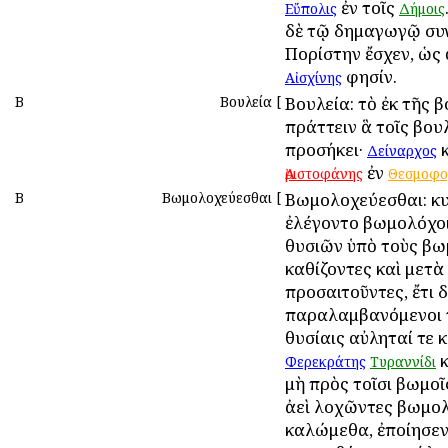
ἐν τοῖς
Εὔπολις
Δήμοις
δὲ τῷ δημαγωγῷ συ
Πορίστην ἔσχεν, ὡς
φησίν.
Αἰσχίνης
Β
Βουλεία
[
Βουλεία: τὸ ἐκ τῆς 
πράττειν ἃ τοῖς βου
προσήκει·
κ
Δείναρχος
ἐν
Ἀριστοφάνης
Θεσμοφο
Β
Βωμολοχεύεσθαι
[
Βωμολοχεύεσθαι: κ
ἐλέγοντο βωμολόχοι
θυσιῶν ὑπὸ τοὺς βω
καθίζοντες καὶ μετὰ
προσαιτοῦντες, ἔτι δ
παραλαμβανόμενοι 
θυσίαις αὐληταί τε κ
κ
Φερεκράτης
Τυραννίδι
μὴ πρὸς τοῖσι βωμο
ἀεὶ λοχῶντες βωμο
καλώμεθα, ἐποίησεν