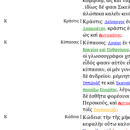
κωμῳδίᾳ, ὡς καὶ πα
. ἰδίως δέ φασι Σικ
ἀλώπεκα καλεῖν κιν
Κ
Κράστις
[
Κράστις:
ἐ
Δείναρχος
. κράστις ἐ
Λυσικράτην
ὡς καὶ
.
Ἀριστοφάνης
Κ
Κύπασσις
[
Κύπασσις:
ἐν
Λυσίας
Βακχίου
καὶ
Πυθαγόρου
οἱ γλωσσογράφοι χ
εἶδός φασιν αὐτὸν ε
κύπασσιν, οἱ μὲν γυν
δὲ ἀνδρείου. μέμνητ
τε καὶ
Ἱππῶνάξ
Ἑκαταῖ
, λέγ
περιόδῳ
Εὐρώπης
δὲ ἐσθῆτα φορέουσι
Περσικούς, καὶ
Ἀριστ
τοῖς
.
Ταγηνισταῖς
Κ
Κώδεια
[
Κώδεια: τὴν τῆς μή
κεφαλὴν οὕτω καλοῦ