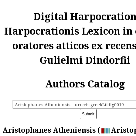
Digital Harpocratio
Harpocrationis Lexicon in
oratores atticos ex recen
Gulielmi Dindorfii
Authors Catalog
Aristophanes Atheniensis - urn:cts:greekLit:tlg0019
Aristophanes Atheniensis (
Aristo