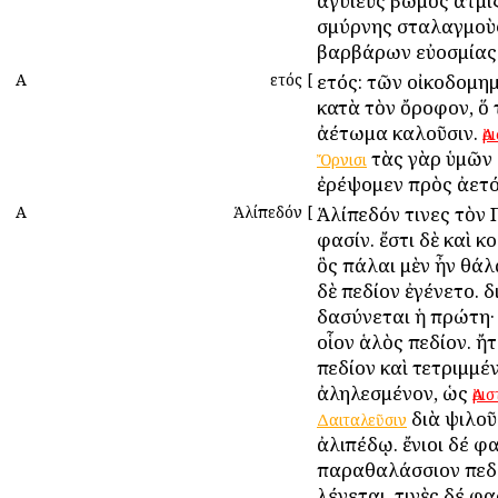
ἀγυιεὺς βωμὸς ἀτμί
σμύρνης σταλαγμοὺ
βαρβάρων εὐοσμίας
Α
Ἀετός
[
Ἀετός: τῶν οἰκοδομη
κατὰ τὸν ὄροφον, ὅ 
ἀέτωμα καλοῦσιν.
Ἀ
τὰς γὰρ ὑμῶν 
Ὄρνισι
ἐρέψομεν πρὸς ἀετό
Α
Ἁλίπεδόν
[
Ἁλίπεδόν τινες τὸν 
φασίν. ἔστι δὲ καὶ κ
ὃς πάλαι μὲν ἦν θάλ
δὲ πεδίον ἐγένετο. δ
δασύνεται ἡ πρώτη· 
οἷον ἁλὸς πεδίον. ἤ
πεδίον καὶ τετριμμέν
ἀληλεσμένον, ὡς
Ἀρι
διὰ ψιλοῦ
Δαιταλεῦσιν
ἀλιπέδῳ. ἔνιοι δέ φα
παραθαλάσσιον πεδ
λέγεται. τινὲς δέ φ