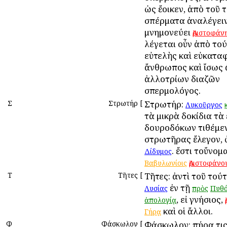
ὡς ἔοικεν, ἀπὸ τοῦ 
σπέρματα ἀναλέγειν
μνημονεύει
Ἀριστοφάν
λέγεται οὖν ἀπὸ το
εὐτελὴς καὶ εὐκατα
ἄνθρωπος καὶ ἴσως
ἀλλοτρίων διαζῶν
σπερμολόγος.
Σ
Στρωτήρ
[
Στρωτήρ:
Λυκοῦργος
τὰ μικρὰ δοκίδια τ
δουροδόκων τιθέμε
στρωτῆρας ἔλεγον, 
. ἔστι τοὔνομα
Δίδυμος
Βαβυλωνίοις
Ἀριστοφάνο
Τ
Τῆτες
[
Τῆτες: ἀντὶ τοῦ τού
ἐν τῇ
Λυσίας
πρὸς
Πυθ
, εἰ γνήσιος,
ἀπολογίᾳ
καὶ οἱ ἄλλοι.
Γήρᾳ
Φ
Φάσκωλον
[
Φάσκωλον: πήρα τι