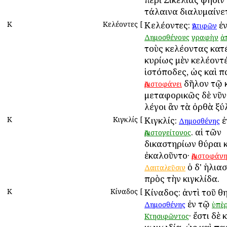
τάλαινα διαλυμαίνετ
Κ
Κελέοντες
[
Κελέοντες:
ἐν
Ἀντιφῶν
Δημοσθένους
γραφὴν
ἀ
τοὺς κελέοντας κατ
κυρίως μὲν κελέοντές
ἱστόποδες, ὡς καὶ π
δῆλον τῷ 
Ἀριστοφάνει
μεταφορικῶς δὲ νῦν
λέγοι ἂν τὰ ὀρθὰ ξύ
Κ
Κιγκλίς
[
Κιγκλίς:
ἐ
Δημοσθένης
. αἱ τῶν
Ἀριστογείτονος
δικαστηρίων θύραι κ
ἐκαλοῦντο·
Ἀριστοφάν
ὁ δ' ἡλια
Δαιταλεῦσιν
πρὸς τὴν κιγκλίδα.
Κ
Κίναδος
[
Κίναδος: ἀντὶ τοῦ θ
ἐν τῷ
Δημοσθένης
ὑπὲ
· ἔστι δὲ 
Κτησιφῶντος