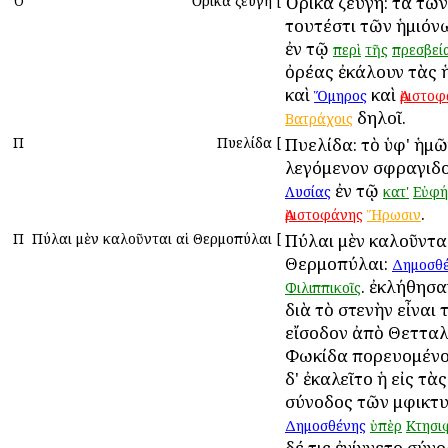
Ο
Ὀρικὰ ζεύγη
[
Ὀρικὰ ζεύγη: τὰ τῶν
τουτέστι τῶν ἡμιόν
ἐν τῷ
περὶ
τῆς
πρεσβεί
ὀρέας ἐκάλουν τὰς 
καὶ
καὶ
Ὅμηρος
Ἀριστο
δηλοῖ.
Βατράχοις
Π
Πυελίδα
[
Πυελίδα: τὸ ὑφ' ἡμ
λεγόμενον σφραγιδ
ἐν τῷ
Λυσίας
κατ'
Εὐφή
.
Ἀριστοφάνης
Ἥρωσιν
Π
Πύλαι μὲν καλοῦνται αἱ Θερμοπύλαι
[
Πύλαι μὲν καλοῦνται
Θερμοπύλαι:
Δημοσθ
. ἐκλήθησα
Φιλιππικοῖς
διὰ τὸ στενὴν εἶναι
εἴσοδον ἀπὸ Θετταλί
Φωκίδα πορευομένο
δ' ἐκαλεῖτο ἡ εἰς τὰ
σύνοδος τῶν Ἀμφικτ
Δημοσθένης
ὑπὲρ
Κτησι
δέ τις ἐγίγνετο σύν