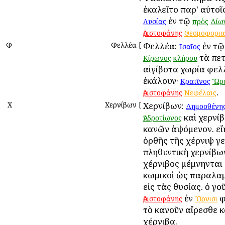
ἐκαλεῖτο παρ' αὐτοῖ
ἐν τῷ
Λυσίας
πρὸς
Δίω
Ἀριστοφάνης
Θεσμοφορια
Φ
Φελλέα
[
Φελλέα:
ἐν τ
Ἰσαῖος
τὰ πε
Κίρωνος
κλήρου
αἰγίβοτα χωρία φελ
ἐκάλουν·
Κρατῖνος
Ὥρ
.
Ἀριστοφάνης
Νεφέλαις
Χ
Χερνίβων
[
Χερνίβων:
Δημοσθένη
καὶ χερνίβ
Ἀνδροτίωνος
κανῶν ἁψόμενον. εἴη
ὀρθῆς τῆς χέρνιψ γε
πληθυντικὴ χερνίβων
χέρνιβος μέμνηνται 
κωμικοὶ ὡς παραλα
εἰς τὰς θυσίας. ὁ γο
ἐν
φ
Ἀριστοφάνης
Ὄρνισι
τὸ κανοῦν αἴρεσθε κ
χέρνιβα.