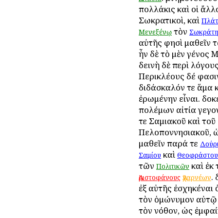
πολλάκις καὶ οἱ ἄλλ
Σωκρατικοὶ, καὶ
Πλά
τὸν
Μενεξένῳ
Σωκράτ
αὐτῆς φησὶ μαθεῖν τ
ἦν δὲ τὸ μὲν γένος Μ
δεινὴ δὲ περὶ λόγους
Περικλέους δέ φασι
διδάσκαλόν τε ἅμα 
ἐρωμένην εἶναι. δοκε
πολέμων αἰτία γεγον
τε Σαμιακοῦ καὶ τοῦ
Πελοποννησιακοῦ, ὡ
μαθεῖν παρά τε
Δούρ
καὶ
Σαμίου
Θεοφράστου
τῶν
καὶ ἐκ
Πολιτικῶν
.
Ἀριστοφάνους
Ἀχαρνέων
ἐξ αὐτῆς ἐσχηκέναι 
τὸν ὁμώνυμον αὐτῷ
τὸν νόθον, ὡς ἐμφαί