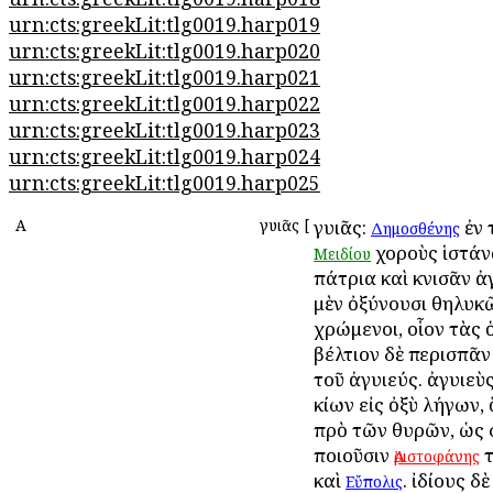
urn:cts:greekLit:tlg0019.harp019
urn:cts:greekLit:tlg0019.harp020
urn:cts:greekLit:tlg0019.harp021
urn:cts:greekLit:tlg0019.harp022
urn:cts:greekLit:tlg0019.harp023
urn:cts:greekLit:tlg0019.harp024
urn:cts:greekLit:tlg0019.harp025
Α
Ἀγυιᾶς
[
Ἀγυιᾶς:
ἐν
Δημοσθένης
χοροὺς ἱστάν
Μειδίου
πάτρια καὶ κνισᾶν ἀγ
μὲν ὀξύνουσι θηλυκ
χρώμενοι, οἷον τὰς 
βέλτιον δὲ περισπᾶ
τοῦ ἀγυιεύς. ἀγυιεὺς
κίων εἰς ὀξὺ λήγων, 
πρὸ τῶν θυρῶν, ὡς
ποιοῦσιν
τ
Ἀριστοφάνης
καὶ
. ἰδίους δὲ
Εὔπολις