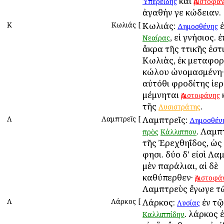
καὶ
Ὑπερείδης
Ἀριστοφά
ἀγαθήν γε κώδειαν.
Κ
Κωλιάς
[
Κωλιάς:
ἐ
Δημοσθένης
, εἰ γνήσιος.
Νεαίρας
ἄκρα τῆς Ἀττικῆς ἐστ
Κωλιὰς, ἐκ μεταφορ
κώλου ὠνομασμένη· 
αὐτόθι Ἀφροδίτης ἱερ
μέμνηται
Ἀριστοφάνης
τῆς
.
Λυσιστράτης
Λ
Λαμπτρεῖς
[
Λαμπτρεῖς:
Δημοσθέν
. Λαμπ
πρὸς
Κάλλιππον
τῆς Ἐρεχθηΐδος, ὡς
φησι. δύο δ' εἰσὶ Λα
μὲν παράλιαι, αἱ δὲ
καθύπερθεν·
Ἀριστοφά
Λαμπτρεὺς ἔγωγε τ
Λ
Λάρκος
[
Λάρκος:
ἐν τ
Λυσίας
. λάρκος 
Καλλιππίδην