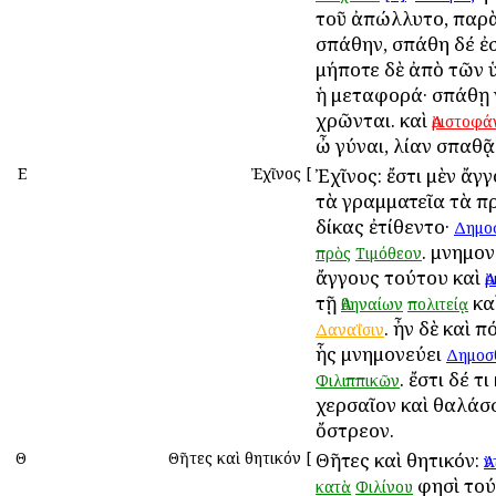
τοῦ ἀπώλλυτο, παρὰ
σπάθην, σπάθη δέ ἐσ
μήποτε δὲ ἀπὸ τῶν
ἡ μεταφορά· σπάθῃ
χρῶνται. καὶ
Ἀριστοφά
ὦ γύναι, λίαν σπαθᾷ
Ε
Ἐχῖνος
[
Ἐχῖνος: ἔστι μὲν ἄγγο
τὰ γραμματεῖα τὰ π
δίκας ἐτίθεντο·
Δημο
. μνημον
πρὸς
Τιμόθεον
ἄγγους τούτου καὶ
Ἀ
τῇ
κα
Ἀθηναίων
πολιτείᾳ
. ἦν δὲ καὶ π
Δαναΐσιν
ἧς μνημονεύει
Δημοσ
. ἔστι δέ τ
Φιλιππικῶν
χερσαῖον καὶ θαλάσ
ὄστρεον.
Θ
Θῆτες καὶ θητικόν
[
Θῆτες καὶ θητικόν:
Ἀ
φησὶ τού
κατὰ
Φιλίνου