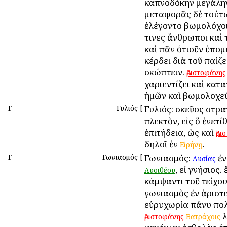
καπνοδόκην μεγάλην
μεταφορᾶς δὲ τούτ
ἐλέγοντο βωμολόχοι
τινες ἄνθρωποι καὶ 
καὶ πᾶν ὁτιοῦν ὑπομ
κέρδει διὰ τοῦ παίζε
σκώπτειν.
Ἀριστοφάνης
χαριεντίζει καὶ κατα
ἡμῶν καὶ βωμολοχεύ
Γ
Γυλιός
[
Γυλιός: σκεῦος στρα
πλεκτὸν, εἰς ὃ ἐνετί
ἐπιτήδεια, ὡς καὶ
Ἀρι
δηλοῖ ἐν
.
Εἰρήνῃ
Γ
Γωνιασμός
[
Γωνιασμός:
ἐν
Λυσίας
, εἰ γνήσιος. 
Λυσιθέου
κάμψαντι τοῦ τείχου
γωνιασμὸς ἐν ἀριστ
εὐρυχωρία πάνυ πολ
λ
Ἀριστοφάνης
Βατράχοις