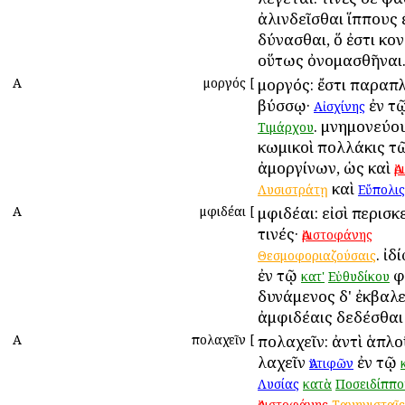
ἀλινδεῖσθαι ἵππους 
δύνασθαι, ὅ ἐστι κον
οὕτως ὀνομασθῆναι
Α
Ἀμοργός
[
Ἀμοργός: ἔστι παραπλ
βύσσῳ·
ἐν τ
Αἰσχίνης
. μνημονεύου
Τιμάρχου
κωμικοὶ πολλάκις τ
ἀμοργίνων, ὡς καὶ
Ἀ
καὶ
Λυσιστράτῃ
Εὔπολις
Α
Ἀμφιδέαι
[
Ἀμφιδέαι: εἰσὶ περισκ
τινές·
Ἀριστοφάνης
. ἰδ
Θεσμοφοριαζούσαις
ἐν τῷ
φ
κατ'
Εὐθυδίκου
δυνάμενος δ' ἐκβαλε
ἀμφιδέαις δεδέσθαι
Α
Ἀπολαχεῖν
[
Ἀπολαχεῖν: ἀντὶ ἁπλο
λαχεῖν
ἐν τῷ
Ἀντιφῶν
Λυσίας
κατὰ
Ποσειδίππο
Ἀριστοφάνης
Ταγηνισταῖς