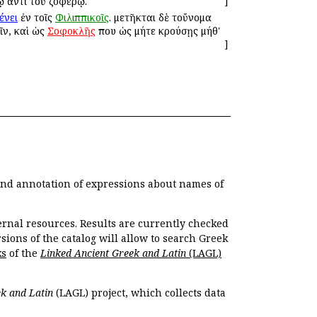
ῳ ἀντὶ τοῦ ζοφερῷ.
]
ένει
ἐν τοῖς
Φιλιππικοῖς
. μετῆκται δὲ τοὔνομα
ῖν, καὶ ὡς
Σοφοκλῆς
που ὡς μήτε κρούσῃς μήθ'
]
 and annotation of expressions about names of
ernal resources. Results are currently checked
ions of the catalog will allow to search Greek
ks
of the
Linked Ancient Greek and Latin
(LAGL)
k and Latin
(LAGL) project, which collects data