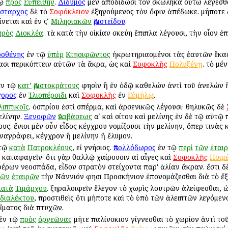
τῷ
πρὸς
Εὐπείθην
.
Δίδυμος
μὲν ἀποδίδωσι τὸν σκώληκα οὕτω λέγεσθ
ρίσταρχος
δὲ τὸ
Σοφόκλειον
ἐξηγούμενος τὸν ὄφιν ἀπέδωκε. μήποτε δ
νεται καὶ ἐν ϛʹ
Μιλησιακῶν
Ἀριστείδου
.
πρὸς
Διοκλέα
. τὰ κατὰ τὴν οἰκίαν σκεύη ἔπιπλα λέγουσι, τὴν οἷον ἐ
σθένης
ἐν τῷ
ὑπὲρ
Κτησιφῶντος
ἠκρωτηριασμένοι τὰς ἑαυτῶν ἕκαστ
θασι περικόπτειν αὐτῶν τὰ ἄκρα, ὡς καὶ
Σοφοκλῆς
Πολυξένῃ
. τὸ μέ
ν τῷ
κατ’
Ἀριστοκράτους
φησὶν ἢ ἐν ὁδῷ καθελών ἀντὶ τοῦ ἀνελὼν ἢ
χορος
ἐν
Ἰλιοπέρσιδι
καὶ
Σοφοκλῆς
ἐν
Εὐμήλῳ
.
λιππικοῖς
. ὀσπρίου ἐστὶ σπέρμα, καὶ ἀρσενικῶς λέγουσι· θηλυκῶς δὲ
ελίνην.
Ξενοφῶν
Ἀναβάσεως
αʹ καὶ σίτου καὶ μελίνης ἐν δὲ τῷ αὐτῷ 
υς. ἔνιοι μὲν οὖν εἶδος κέγχρου νομίζουσι τὴν μελίνην, ὅπερ τινὰς 
αγράφει, κέγχρον ἢ μελίνην ἢ ἔλυμον.
τῷ
κατὰ
Πατροκλέους
, εἰ γνήσιος.
Ἀπολλόδωρος
ἐν τῷ
περὶ
τῶν
ἑται
καταφαγεῖν· ὅτι γὰρ θαλλῷ χαίρουσιν αἱ αἶγες καὶ
Σοφοκλῆς
Ποιμ
έρων νεοσπάδα, εἶδον στρατὸν στείχοντα παρ' ἁλίαν ἄκραν. ἔστι δ
τῶν
ἑταιρῶν
τὴν Νάννιόν φησι Προσκήνιον ἐπονομάζεσθαι διὰ τὸ ἔξ
κατὰ
Τιμάρχου
. ξηραλοιφεῖν ἔλεγον τὸ χωρὶς λουτρῶν ἀλείφεσθαι, 
διαλέκτου
, προστιθεὶς ὅτι μήποτε καὶ τὸ ὑπὸ τῶν ἀλειπτῶν λεγόμε
ἵματος διὰ πτυχῶν.
ἐν τῷ
πρὸς
ὀργεῶνας
μήτε παλίνσκιον γίγνεσθαι τὸ χωρίον ἀντὶ το