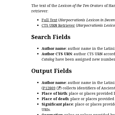
The text of the
Lexicon of the Ten Orators
of Har
retriever:
Full Text
(
Harpocrationis Lexicon in Decem
CTS URN Retriever
(
Harpocrationis Lexico
Search Fields
Author name
: author name in the Latin
Author CTS URN
: author CTS URN accord
Catalog
have been assigned new numbers
Output Fields
Author name
: author name in the Latin
(
P12869
) collects identifiers of Anci
Place of birth
: place or places provided
Place of death
: place or places provide
Significant place
: place or places provi
URIs.
Occupation
: value or values provided b