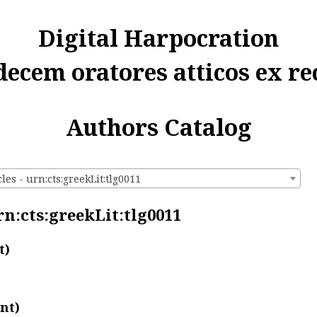
Digital Harpocration
decem oratores atticos ex re
Authors Catalog
les - urn:cts:greekLit:tlg0011
rn:cts:greekLit:tlg0011
t)
nt)