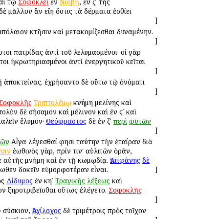
αι τῷ
Σοφοκλεῖ
ἐν
Νιόβῃ
, ἐν ζʹ τῆς
ὲ μᾶλλον ἂν εἴη ὅστις τὰ δέρματα ἐσθίει
]
πιπόλαιον κτῆσιν καὶ μετακομίζεσθαι δυναμένην.
]
οι πατρίδας ἀντὶ τοῦ λελυμασμένοι· οἱ γὰρ
ντοι ἠκρωτηριασμένοι ἀντὶ ἐνεργητικοῦ κεῖται
]
 ἀποκτείνας. ἐχρήσαντο δὲ οὕτω τῷ ὀνόματι
]
Σοφοκλῆς
Τριπτολέμῳ
κνήμη μελίνης καὶ
πολὺν δὲ σήσαμον καὶ μέλινον καὶ ἐν ϛʹ καὶ
καλεῖν ἔλυμον·
Θεόφραστος
δὲ ἐν ζʹ
περὶ
φυτῶν
]
ρῶν
Αἶγα λέγεσθαί φησι ταύτην τὴν ἑταίραν διὰ
έσιν
ἑωθινὸς γὰρ, πρίν τιν' αὐλιτῶν ὁρᾶν,
ὲ αὐτῆς μνήμη καὶ ἐν τῇ κωμῳδίᾳ.
Ἀντιφάνης
δὲ
ωθεν δοκεῖν εὐμορφοτέραν εἶναι.
]
ὡς
Δίδυμος
ἐν κηʹ
Τραγικῆς
λέξεως
καὶ
νον ξηροτριβεῖσθαι οὕτως ἐλέγετο.
Σοφοκλῆς
]
ῦ σύσκιον,
Ἀρχίλοχος
δὲ τριμέτροις πρὸς τοῖχον