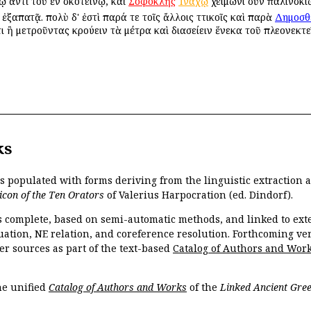
ῳ ἀντὶ τοῦ ἐν σκοτεινῷ, καὶ
Σοφοκλῆς
Ἰνάχῳ
χειμῶνι σὺν παλινσκί
ἐξαπατᾷ. πολὺ δ' ἐστὶ παρά τε τοῖς ἄλλοις Ἀττικοῖς καὶ παρὰ
Δημοσθ
ι ἢ μετροῦντας κρούειν τὰ μέτρα καὶ διασείειν ἕνεκα τοῦ πλεονεκτε
ks
is populated with forms deriving from the linguistic extraction
icon of the Ten Orators
of Valerius Harpocration (ed. Dindorf).
s complete, based on semi-automatic methods, and linked to ext
ation, NE relation, and coreference resolution. Forthcoming vers
er sources as part of the text-based
Catalog of Authors and Wor
the unified
Catalog of Authors and Works
of the
Linked Ancient Gree