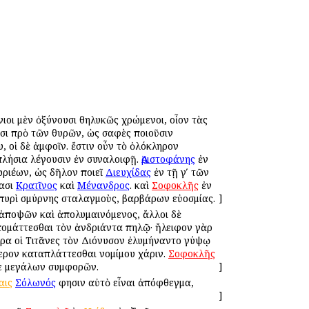
νιοι μὲν ὀξύνουσι θηλυκῶς χρώμενοι, οἷον τὰς
τᾶσι πρὸ τῶν θυρῶν, ὡς σαφὲς ποιοῦσιν
υ, οἱ δὲ ἀμφοῖν. ἔστιν οὖν τὸ ὁλόκληρον
απλήσια λέγουσιν ἐν συναλοιφῇ.
Ἀριστοφάνης
ἐν
Δωριέων, ὡς δῆλον ποιεῖ
Διευχίδας
ἐν τῇ γʹ τῶν
φασι
Κρατῖνος
καὶ
Μένανδρος
. καὶ
Σοφοκλῆς
ἐν
ν πυρὶ σμύρνης σταλαγμοὺς, βαρβάρων εὐοσμίας.
]
ῦ ἀποψῶν καὶ ἀπολυμαινόμενος, ἄλλοι δὲ
ἀπομάττεσθαι τὸν ἀνδριάντα πηλῷ· ἤλειφον γὰρ
ἄρα οἱ Τιτᾶνες τὸν Διόνυσον ἐλυμήναντο γύψῳ
τερον καταπλάττεσθαι νομίμου χάριν.
Σοφοκλῆς
τε μεγάλων συμφορῶν.
]
αις
Σόλωνός
φησιν αὐτὸ εἶναι ἀπόφθεγμα,
]