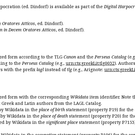
pocration (ed. Dindorf) is available as part of the
Digital Harpocr
 Oratores Atticos
, ed. Dindorf).
n in Decem Oratores Atticos
, ed. Dindorf).
ized form according to the TLG
Canon
and the
Perseus Catalog
(e.g
ing to the
Perseus Catalog
(e.g.,
urn:cts:greekLit:tlg0032
). Author
 with the prefix
lagl
instead of
tlg
(e.g., Arignote:
urn:cts:greekLi
ized form with the corresponding
Wikidata
item identifier. Note 
ent Greek and Latin authors from the LAGL Catalog.
 by Wikidata in the
place of birth
statement (property P19) for the
d by Wikidata in the
place of death
statement (property P20) for th
ded by Wikidata in the
significant place
statement (property P7153)
y Wikidata in the
occupation
statement (property P106) for the co