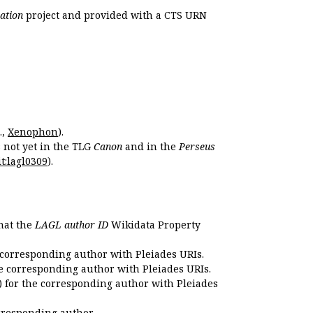
ation
project and provided with a CTS URN
.,
Xenophon
).
s not yet in the TLG
Canon
and in the
Perseus
t:lagl0309
).
that the
LAGL author ID
Wikidata Property
 corresponding author with Pleiades URIs.
e corresponding author with Pleiades URIs.
 for the corresponding author with Pleiades
rresponding author.