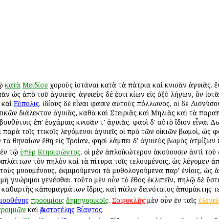
τῷ
κατὰ
Μειδίου
χοροὺς ἱστάναι κατὰ τὰ πάτρια καὶ κνισᾶν ἀγυιᾶς. ἔ
πᾶν ὡς ἀπὸ τοῦ ἀγυιεύς. ἀγυιεὺς δέ ἐστι κίων εἰς ὀξὺ λήγων, ὃν ἱσ
καὶ
Εὔπολις
. ἰδίους δὲ εἶναι φασιν αὐτοὺς Ἀπόλλωνος, οἱ δὲ Διονύσο
Ἀττικῶν διάλεκτον ἀγυιᾶς, καθὰ καὶ Στειριᾶς καὶ Μηλιᾶς καὶ τὰ παρ
ουθύτοις ἐπ' ἐσχάραις κνισᾶν τ' ἀγυιᾶς. φασὶ δ' αὐτὸ ἴδιον εἶναι 
 οἱ παρὰ τοῖς Ἀττικοῖς λεγόμενοι ἀγυιεῖς οἱ πρὸ τῶν οἰκιῶν βωμοὶ, ὥς 
 τὰ Ἀθηναίων ἔθη εἰς Τροίαν, φησὶ λάμπει δ' ἀγυιεὺς βωμὸς ἀτμίζω
ἐν τῷ
ὑπὲρ
Κτησιφῶντος
. οἱ μὲν ἁπλοϊκώτερον ἀκούουσιν ἀντὶ το
ριπλάττων τὸν πηλὸν καὶ τὰ πίτυρα τοῖς τελουμένοις, ὡς λέγομεν 
τοὺς μυουμένους, ἐκμιμούμενοι τὰ μυθολογούμενα παρ' ἐνίοις, ὡς 
μὴ γνώριμοι γενέσθαι. τοῦτο μὲν οὖν τὸ ἔθος ἐκλιπεῖν, πηλῷ δὲ ὕσ
 καθαρτὴς κἀπομαγμάτων ἴδρις, καὶ πάλιν δεινότατος ἀπομάκτης 
μοσθένης
προοιμίοις
δημηγορικοῖς
.
Σοφοκλῆς
μὲν οὖν ἐν ταῖς
ἐλεγεί
ροιμιῶν
καὶ
Ἀριστοτέλης
Βίαντος
.