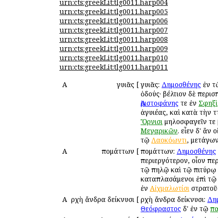
urn:cts:greekLit:tlg0011.harp004
urn:cts:greekLit:tlg0011.harp005
urn:cts:greekLit:tlg0011.harp006
urn:cts:greekLit:tlg0011.harp007
urn:cts:greekLit:tlg0011.harp008
urn:cts:greekLit:tlg0011.harp009
urn:cts:greekLit:tlg0011.harp010
urn:cts:greekLit:tlg0011.harp011
Α
Ἀγυιᾶς
[
Ἀγυιᾶς:
Δημοσθένης
ἐν 
ὁδούς· βέλτιον δὲ περισ
Ἀριστοφάνης
τε ἐν
Σφηξὶ
ἀγυιέας, καὶ κατὰ τὴν 
Ὄρνισι
μηλοσφαγεῖν τε β
Μεγαρικῶν
. εἶεν δ' ἂν
τῷ
Λαοκόωντι
, μετάγων
Α
Ἀπομάττων
[
Ἀπομάττων:
Δημοσθένης
περιεργότερον, οἷον πε
τῷ πηλῷ καὶ τῷ πιτύρῳ 
καταπλασάμενοι ἐπὶ τῷ 
ἐν
Αἰχμαλωτίσι
στρατοῦ
Α
Ἀρχὴ ἄνδρα δείκνυσι
[
Ἀρχὴ ἄνδρα δείκνυσι:
Δη
Θεόφραστος
δ' ἐν τῷ
πα