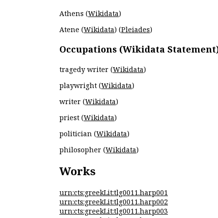
Athens (
Wikidata
)
Atene (
Wikidata
) (
Pleiades
)
Occupations (Wikidata Statement
tragedy writer (
Wikidata
)
playwright (
Wikidata
)
writer (
Wikidata
)
priest (
Wikidata
)
politician (
Wikidata
)
philosopher (
Wikidata
)
Works
urn:cts:greekLit:tlg0011.harp001
urn:cts:greekLit:tlg0011.harp002
urn:cts:greekLit:tlg0011.harp003