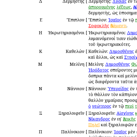
Δ
Δερμηστής
[
Δερμηστής:
Λυσίας
ἐν 
ἀπορουμένης
λέξεως
,
Ἀ
δερμηστὴς, ὡς ὑποσημαί
Ε
Ἔπιπλον
[
Ἔπιπλον:
Ἰσαῖος
ἐν τῷ
Σοφοκλῆς
Ἀθάμαντι
.
Η
Ἠκρωτηριασμένοι
[
Ἠκρωτηριασμένοι:
Δημο
λυμαινόμενοί τισιν εἰώ
τοῦ ἠκρωτηριακότες.
Κ
Καθελών
[
Καθελών:
Δημοσθένης
ἐ
καὶ ἄλλοι, ὡς καὶ
Στησί
Μ
Μελίνη
[
Μελίνη:
Δημοσθένης
Φι
Ἡρόδοτος
σπείροντες μ
ὄσπρια πάντα καὶ μελίνο
ὡς διαφέροντα ταῦτα ἀν
Ν
Νάννιον
[
Νάννιον:
Ὑπερείδης
ἐν 
τὸ Θάλλον τὸν κάπηλον 
θαλλὸν χιμαίραις προσφ
ὁ
νεώτερος
ἐν τῷ
περὶ
Ξ
Ξηραλοιφεῖν
[
Ξηραλοιφεῖν:
Αἰσχίνης
Νίκανδρος
ἐν ιηʹ
Ἀττικῆς
Πηλεῖ
καὶ ξηραλοιφῶν ε
Π
Παλίνσκιον
[
Παλίνσκιον:
Ἰσαῖος
μὲν 