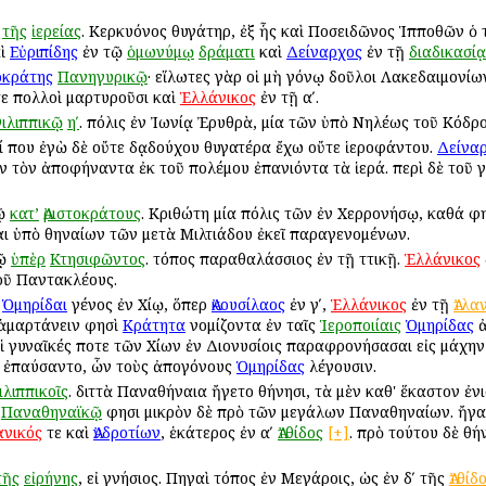
τῆς
ἱερείας
. Κερκυόνος θυγάτηρ, ἐξ ἧς καὶ Ποσειδῶνος Ἱπποθῶν ὁ
ὶ
Εὐριπίδης
ἐν τῷ
ὁμωνύμῳ
δράματι
καὶ
Δείναρχος
ἐν τῇ
διαδικασίᾳ
οκράτης
Πανηγυρικῷ
· εἵλωτες γὰρ οἱ μὴ γόνῳ δοῦλοι Λακεδαιμονίω
τε πολλοὶ μαρτυροῦσι καὶ
Ἑλλάνικος
ἐν τῇ αʹ.
ιλιππικῷ
ηʹ
. πόλις ἐν Ἰωνίᾳ Ἐρυθρὰ, μία τῶν ὑπὸ Νηλέως τοῦ Κόδρ
 που ἐγὼ δὲ οὔτε δᾳδούχου θυγατέρα ἔχω οὔτε ἱεροφάντου.
Δείνα
ν τὸν ἀποφήναντα ἐκ τοῦ πολέμου ἐπανιόντα τὰ ἱερά. περὶ δὲ το
ῷ
κατ’
Ἀριστοκράτους
. Κριθώτη μία πόλις τῶν ἐν Χερρονήσῳ, καθά φ
αι ὑπὸ Ἀθηναίων τῶν μετὰ Μιλτιάδου ἐκεῖ παραγενομένων.
τῷ
ὑπὲρ
Κτησιφῶντος
. τόπος παραθαλάσσιος ἐν τῇ Ἀττικῇ.
Ἑλλάνικος
οῦ Παντακλέους.
.
Ὁμηρίδαι
γένος ἐν Χίῳ, ὅπερ
Ἀκουσίλαος
ἐν γʹ,
Ἑλλάνικος
ἐν τῇ
Ἀτλα
ἁμαρτάνειν φησὶ
Κράτητα
νομίζοντα ἐν ταῖς
Ἱεροποιίαις
Ὁμηρίδας
ἀ
ἱ γυναῖκές ποτε τῶν Χίων ἐν Διονυσίοις παραφρονήσασαι εἰς μάχην 
 ἐπαύσαντο, ὧν τοὺς ἀπογόνους
Ὁμηρίδας
λέγουσιν.
ιλιππικοῖς
. διττὰ Παναθήναια ἤγετο Ἀθήνησι, τὰ μὲν καθ' ἕκαστον ἐν
Παναθηναϊκῷ
φησι μικρὸν δὲ πρὸ τῶν μεγάλων Παναθηναίων. ἤγαγ
άνικός
τε καὶ
Ἀνδροτίων
, ἑκάτερος ἐν αʹ
Ἀτθίδος
[+]
. πρὸ τούτου δὲ Ἀθ
τῆς
εἰρήνης
, εἰ γνήσιος. Πηγαὶ τόπος ἐν Μεγάροις, ὡς ἐν δʹ τῆς
Ἀτθίδ