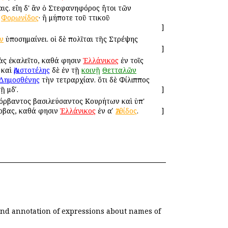
αις. εἴη δ' ἂν ὁ Στεφανηφόρος ἤτοι τῶν
ʹ
Φορωνίδος
· ἢ μήποτε τοῦ Ἀττικοῦ
]
ν
ὑποσημαίνει. οἱ δὲ πολῖται τῆς Στρέψης
]
ὰς ἐκαλεῖτο, καθά φησιν
Ἑλλάνικος
ἐν τοῖς
 καὶ
Ἀριστοτέλης
δὲ ἐν τῇ
κοινῇ
Θετταλῶν
Δημοσθένης
τὴν τετραρχίαν. ὅτι δὲ Φίλιππος
ῇ μδʹ.
]
Φόρβαντος βασιλεύσαντος Κουρήτων καὶ ὑπ'
όρβας, καθά φησιν
Ἑλλάνικος
ἐν αʹ
Ἀτθίδος
.
]
 and annotation of expressions about names of