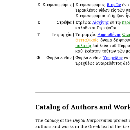
Σ
Στεφανηφόρος
[
Στεφανηφόρος:
Ἀντιφῶν
ἐν 
Ἡρακλέους υἱέων εἷς τῶν γ
Στεφανηφόρου τὸ ἡρῷον ἦν,
Σ
Στρέψα
[
Στρέψα:
Αἰσχίνης
ἐν τῷ
περὶ
καλοῦνται Στρεψαῖοι.
Τ
Τετραρχία
[
Τετραρχία:
Δημοσθένης
Φιλ
Θετταλικοῖς
· ὄνομα δέ φησιν
πολιτείᾳ
ἐπὶ Ἀλεύα τοῦ Πύρρο
καθ' ἑκάστην τούτων τῶν μ
Φ
Φορβαντεῖον
[
Φορβαντεῖον:
Ὑπερείδης
ἐν
Ἐρεχθέως ἀναιρεθέντος δε
Catalog of Authors and Wor
The
Catalog
of the
Digital Harpocration
project 
authors and works in the Greek text of the
Lex