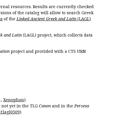
ernal resources. Results are currently checked
ions of the catalog will allow to search Greek
ks
of the
Linked Ancient Greek and Latin
(LAGL)
k and Latin
(LAGL) project, which collects data
ation
project and provided with a CTS URN
.,
Xenophon
).
s not yet in the TLG
Canon
and in the
Perseus
t:lagl0309
).