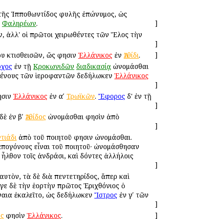
 τῆς Ἱπποθωντίδος φυλῆς ἐπώνυμος, ὡς
Φαληρέων
.
]
ν, ἀλλ' οἱ πρῶτοι χειρωθέντες τῶν Ἕλος τὴν
]
ου κτισθεισῶν, ὥς φησιν
Ἑλλάνικος
ἐν
Ἀτθίδι
.
]
ρχος
ἐν τῇ
Κροκωνιδῶν
διαδικασίᾳ
ὠνομάσθαι
ῦ γένους τῶν ἱεροφαντῶν δεδήλωκεν
Ἑλλάνικος
]
ησιν
Ἑλλάνικος
ἐν αʹ
Τρωϊκῶν
.
Ἔφορος
δ' ἐν τῇ
]
δὲ ἐν βʹ
Ἀτθίδος
ὠνομάσθαι φησὶν ἀπὸ
]
ντιάδι
ἀπὸ τοῦ ποιητοῦ φησιν ὠνομάσθαι.
πογόνους εἶναι τοῦ ποιητοῦ· ὠνομάσθησαν
ἦλθον τοῖς ἀνδράσι, καὶ δόντες ἀλλήλοις
]
ιαυτὸν, τὰ δὲ διὰ πεντετηρίδος, ἅπερ καὶ
ε δὲ τὴν ἑορτὴν πρῶτος Ἐριχθόνιος ὁ
ήναια ἐκαλεῖτο, ὡς δεδήλωκεν
Ἴστρος
ἐν γʹ τῶν
]
ος
φησὶν
Ἑλλάνικος
.
]