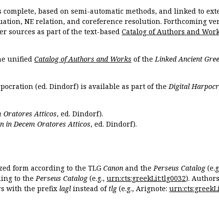
s complete, based on semi-automatic methods, and linked to ext
ation, NE relation, and coreference resolution. Forthcoming vers
er sources as part of the text-based
Catalog of Authors and Wor
the unified
Catalog of Authors and Works
of the
Linked Ancient Gree
pocration (ed. Dindorf) is available as part of the
Digital Harpocr
 Oratores Atticos
, ed. Dindorf).
n in Decem Oratores Atticos
, ed. Dindorf).
ized form according to the TLG
Canon
and the
Perseus Catalog
(e.g
ing to the
Perseus Catalog
(e.g.,
urn:cts:greekLit:tlg0032
). Author
 with the prefix
lagl
instead of
tlg
(e.g., Arignote:
urn:cts:greekLi