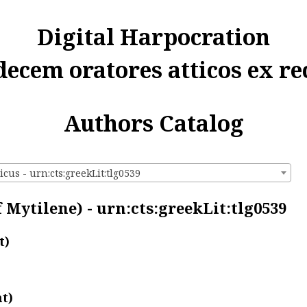
Digital Harpocration
decem oratores atticos ex re
Authors Catalog
icus - urn:cts:greekLit:tlg0539
 Mytilene) - urn:cts:greekLit:tlg0539
t)
t)