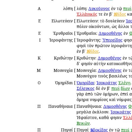
Α
Ἀλόπη
[
Ἀλόπη:
Λυκοῦργος
ἐν τῷ
περὶ
Ἑλλάνικός
τε ἐν βʹ
Ἀτθίδος
κα
Ε
Εἱλωτεύειν
[
Εἱλωτεύειν: τὸ δουλεύειν
Ἰσ
πόλιν οἰκούντων, ὡς ἄλλοι 
Ε
Ἐρυθραῖοι
[
Ἐρυθραῖοι:
Δημοσθένης
ἐν
Φ
Ι
Ἱεροφάντης
[
Ἱεροφάντης:
Ὑπερείδης
φησί
φησὶ τὸν πρῶτον ἱεροφάντη
ἐν βʹ
Ἀτθίδος
.
Κ
Κριθώτην
[
Κριθώτην:
Δημοσθένης
ἐν τ
δʹ φησὶν αὐτὴν κατοικισθῆν
Μ
Μουνυχία
[
Μουνυχία:
Δημοσθένης
ἐν 
Μουνύχου τινὸς βασιλέως τ
Ο
Ὁμηρίδαι
[
Ὁμηρίδαι
:
Ἰσοκράτης
Ἑλένῃ
Σέλευκος
δὲ ἐν βʹ
περὶ
βίων
γὰρ ἀπὸ τῶν ὁμήρων, ἐπεὶ α
ὅμηρα νυμφίους καὶ νύμφας
Π
Παναθήναια
[
Παναθήναια:
Δημοσθένης
Φ
μεγάλα ἐκάλουν.
Ἰσοκράτης
Ἡφαίστου, καθά φησιν
Ἑλλ
Ἀττικῶν
.
Π
Πηγαί
[
Πηγαί:
Ἀνδοκίδης
ἐν τῷ
περὶ