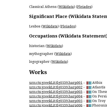
Classical Athens (
Wikidata
) (
Pleiades
)
Significant Place (Wikidata State
Lesbos (
Wikidata
) (
Pleiades
)
Occupations (Wikidata Statement
historian (
Wikidata
)
mythographer (
Wikidata
)
logographer (
Wikidata
)
Works
urn:cts:greekLit:tlg0539.harp001
-
Atthis
urn:cts:greekLit:tlg0539.harp002
-
Atlantis
urn:cts:greekLit:tlg0539.harp003
-
On Thes
urn:cts:greekLit:tlg0539.harp004
-
On Persi
urn:cts:greekLit:tlg0539.harp005
-
On Troy
urn:cts:greekLit:tlg0539.harp006
-
Phoroni