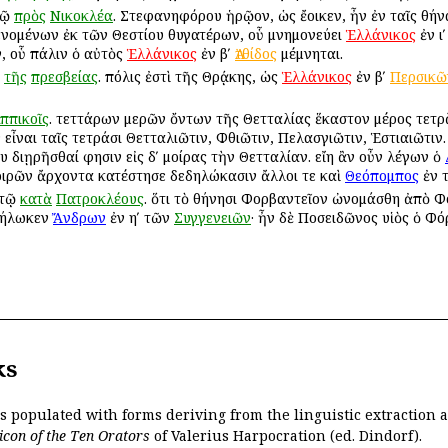
τῷ
πρὸς
Νικοκλέα
. Στεφανηφόρου ἡρῷον, ὡς ἔοικεν, ἦν ἐν ταῖς Ἀθήν
ενομένων ἐκ τῶν Θεστίου θυγατέρων, οὗ μνημονεύει
Ἑλλάνικος
ἐν ι
 οὗ πάλιν ὁ αὐτὸς
Ἑλλάνικος
ἐν βʹ
Ἀτθίδος
μέμνηται.
τῆς
πρεσβείας
. πόλις ἐστὶ τῆς Θρᾴκης, ὡς
Ἑλλάνικος
ἐν βʹ
Περσικῶ
ιππικοῖς
. τεττάρων μερῶν ὄντων τῆς Θετταλίας ἕκαστον μέρος τετρ
 εἶναι ταῖς τετράσι Θετταλιῶτιν, Φθιῶτιν, Πελασγιῶτιν, Ἑστιαιῶτιν.
υ διῃρῆσθαί φησιν εἰς δʹ μοίρας τὴν Θετταλίαν. εἴη ἂν οὖν λέγων ὁ
οιρῶν ἄρχοντα κατέστησε δεδηλώκασιν ἄλλοι τε καὶ
Θεόπομπος
ἐν τ
 τῷ
κατὰ
Πατροκλέους
. ὅτι τὸ Ἀθήνησι Φορβαντεῖον ὠνομάσθη ἀπὸ 
δήλωκεν
Ἄνδρων
ἐν ηʹ τῶν
Συγγενειῶν
· ἦν δὲ Ποσειδῶνος υἱὸς ὁ Φ
ks
is populated with forms deriving from the linguistic extraction
icon of the Ten Orators
of Valerius Harpocration (ed. Dindorf).